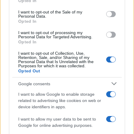
Opted In
use your data for below specified purposes in below Google
consent section.
I want to opt-out of the Sale of my
Condividi l'articolo
Personal Data.
Opted In
F
T
Pi
W
S
I want to opt-out of processing my
a
w
n
h
h
Personal Data for Targeted Advertising.
Opted In
ce
it
te
at
a
Articolo precedente
I want to opt-out of Collection, Use,
b
te
re
s
re
Prossimo articolo
Retention, Sale, and/or Sharing of my
Personal Data that Is Unrelated with the
o
r
st
A
Purposes for which it was collected.
Opted Out
o
p
NOTIZIE RECENTI
k
p
Google consents
I want to allow Google to enable storage
Sangue, musica e solidarietà con Avis Olbia al
related to advertising like cookies on web or
Delta Center
device identifiers in apps.
I want to allow my user data to be sent to
Meteo Olbia 9 agosto, temperature in calo
Google for online advertising purposes.