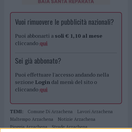
Vuoi rimuovere le pubblicità nazionali?
Puoi abbonarti a
soli € 1,10 al mese
cliccando
qui
Sei già abbonato?
Puoi effettuare l'accesso andando nella
sezione
Login
dal menù del sito o
cliccando
qui
TEMI:
Comune Di Arzachena
Lavori Arzachena
Maltempo Arzachena
Notizie Arzachena
Pioggia Arzachena
Strade Arzachena