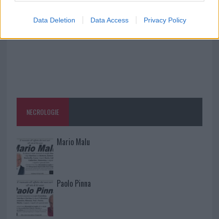
Data Deletion
Data Access
Privacy Policy
NECROLOGIE
Mario Malu
Paolo Pinna