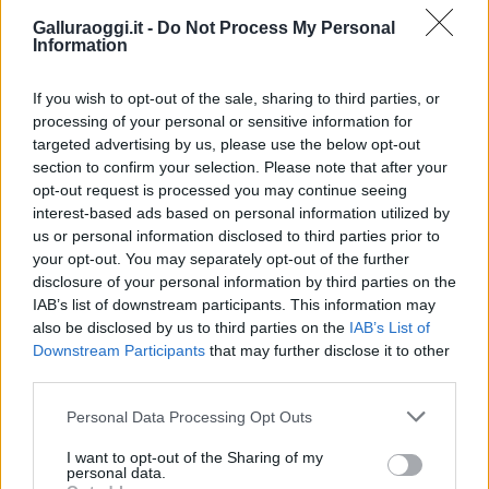
Galluraoggi.it -
Do Not Process My Personal
Notizie in tempo reale?
Information
Entra nel canale telegram di
GalluraOggi.it
If you wish to opt-out of the sale, sharing to third parties, or
processing of your personal or sensitive information for
targeted advertising by us, please use the below opt-out
section to confirm your selection. Please note that after your
opt-out request is processed you may continue seeing
Inviaci le tue segnalazioni,
interest-based ads based on personal information utilized by
i tuoi video e le tue foto
us or personal information disclosed to third parties prior to
Su WhatsApp al numero +39
your opt-out. You may separately opt-out of the further
345 356 7512
disclosure of your personal information by third parties on the
IAB’s list of downstream participants. This information may
also be disclosed by us to third parties on the
IAB’s List of
Downstream Participants
that may further disclose it to other
third parties.
Ricevi le nostre ultime news
Please note that this website/app uses one or more Google
Personal Data Processing Opt Outs
services and may gather and store information including but
not limited to your visit or usage behaviour. You may click to
I want to opt-out of the Sharing of my
da
Google News
personal data.
grant or deny consent to Google and its third-party tags to