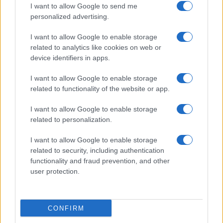
I want to allow Google to send me
personalized advertising.
Salmo finisce in ospedale a Catania, ma il tour
I want to allow Google to enable storage
va avanti: “Sicilia, ci sono”
related to analytics like cookies on web or
device identifiers in apps.
Jovanotti, Gabry Ponte e Alfa: Olbia ombelico del
I want to allow Google to enable storage
mondo per una notte
related to functionality of the website or app.
I want to allow Google to enable storage
Giorgia Meloni a La Maddalena, la vicesindaco:
related to personalization.
“Orgoglio e discrezione per visita privata̶…
I want to allow Google to enable storage
related to security, including authentication
Incendio nella notte a Olbia, a fuoco due furgoni
functionality and fraud prevention, and other
user protection.
A fuoco un deposito con bombole, intervento dei
vigili del fuoco a Rudalza
CONFIRM