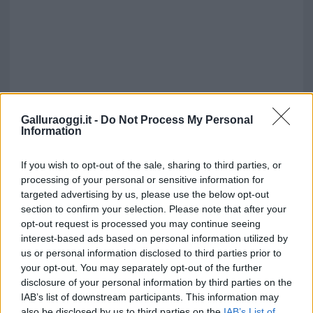
Galluraoggi.it -
Do Not Process My Personal
Information
If you wish to opt-out of the sale, sharing to third parties, or
processing of your personal or sensitive information for
targeted advertising by us, please use the below opt-out
section to confirm your selection. Please note that after your
opt-out request is processed you may continue seeing
Vuoi rimuovere le pubblicità nazionali?
interest-based ads based on personal information utilized by
us or personal information disclosed to third parties prior to
Puoi abbonarti a
soli € 1,10 al mese
your opt-out. You may separately opt-out of the further
disclosure of your personal information by third parties on the
cliccando
qui
IAB’s list of downstream participants. This information may
also be disclosed by us to third parties on the
IAB’s List of