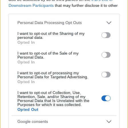
Sei già abbonato?
Downstream Participants
that may further disclose it to other
third parties.
Puoi effettuare l'accesso andando nella
Please note that this website/app uses one or more Google
Personal Data Processing Opt Outs
sezione
Login
dal menù del sito o
services and may gather and store information including but
cliccando
qui
not limited to your visit or usage behaviour. You may click to
I want to opt-out of the Sharing of my
personal data.
grant or deny consent to Google and its third-party tags to
Opted In
use your data for below specified purposes in below Google
consent section.
I want to opt-out of the Sale of my
TEMI:
Chiesa Stella Maris
Don Raimondo Satta
Personal Data.
Opted In
Notizei Costa Smeralda
Notizie Arzachena
Notizie Porto Cervo
Porto Cervo Don Raimondo
I want to opt-out of processing my
Personal Data for Targeted Advertising.
Raimondo Satta
Stella Maris
Opted In
Notizie in tempo reale?
I want to opt-out of Collection, Use,
Retention, Sale, and/or Sharing of my
Entra nel canale telegram di
Personal Data that Is Unrelated with the
Purposes for which it was collected.
GalluraOggi.it
Opted Out
Google consents