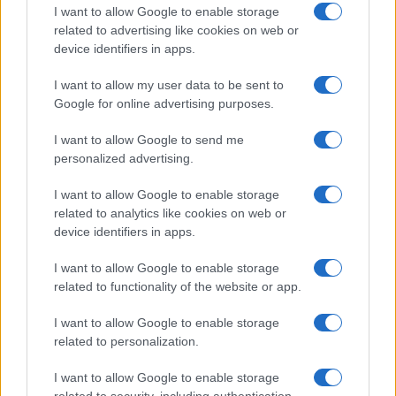
I want to allow Google to enable storage
Inviaci le tue segnalazioni,
related to advertising like cookies on web or
i tuoi video e le tue foto
device identifiers in apps.
Su WhatsApp al numero +39
345 356 7512
I want to allow my user data to be sent to
Google for online advertising purposes.
I want to allow Google to send me
personalized advertising.
Ricevi le nostre ultime news
I want to allow Google to enable storage
related to analytics like cookies on web or
device identifiers in apps.
da
Google News
I want to allow Google to enable storage
related to functionality of the website or app.
Condividi l'articolo
I want to allow Google to enable storage
F
T
Pi
W
S
related to personalization.
a
w
n
h
h
I want to allow Google to enable storage
related to security, including authentication