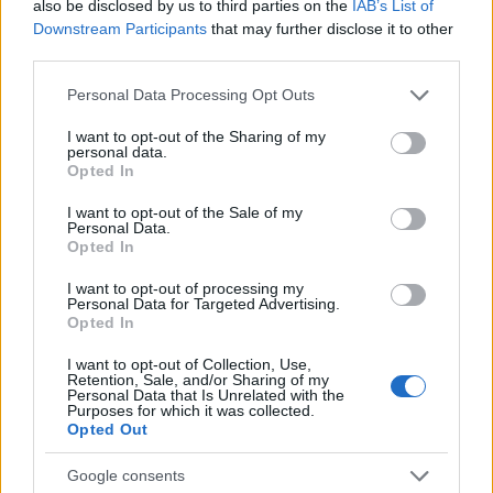
also be disclosed by us to third parties on the
IAB’s List of
Downstream Participants
that may further disclose it to other
Sei già abbonato?
third parties.
Puoi effettuare l'accesso andando nella
Please note that this website/app uses one or more Google
Personal Data Processing Opt Outs
services and may gather and store information including but
sezione
Login
dal menù del sito o
not limited to your visit or usage behaviour. You may click to
I want to opt-out of the Sharing of my
cliccando
qui
personal data.
grant or deny consent to Google and its third-party tags to
Opted In
use your data for below specified purposes in below Google
consent section.
I want to opt-out of the Sale of my
Personal Data.
TEMI:
Bando Arzachena
Comune Arzachena
Opted In
Contributi Arzacehna
Notizie Arzachena
Protezione Civile Arzachena
I want to opt-out of processing my
Personal Data for Targeted Advertising.
Protezione Civile Contributi
Opted In
I want to opt-out of Collection, Use,
Notizie in tempo reale?
Retention, Sale, and/or Sharing of my
Entra nel canale telegram di
Personal Data that Is Unrelated with the
Purposes for which it was collected.
GalluraOggi.it
Opted Out
Google consents