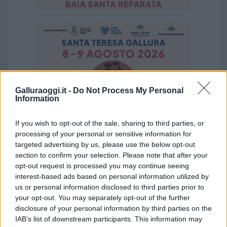
Galluraoggi.it -
Do Not Process My Personal
Information
If you wish to opt-out of the sale, sharing to third parties, or
processing of your personal or sensitive information for
targeted advertising by us, please use the below opt-out
section to confirm your selection. Please note that after your
opt-out request is processed you may continue seeing
Vuoi rimuovere le pubblicità nazionali?
interest-based ads based on personal information utilized by
us or personal information disclosed to third parties prior to
your opt-out. You may separately opt-out of the further
Puoi abbonarti a
soli € 1,10 al mese
disclosure of your personal information by third parties on the
cliccando
qui
IAB’s list of downstream participants. This information may