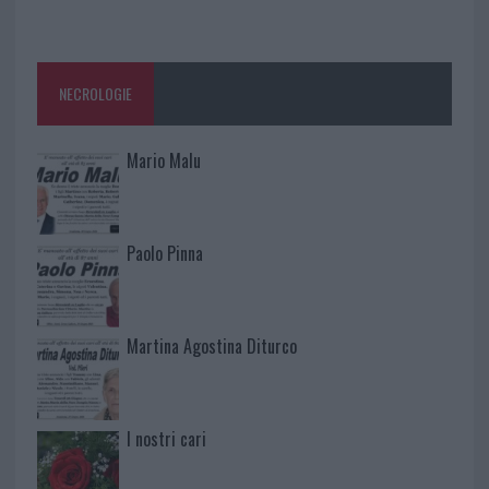
NECROLOGIE
Mario Malu
Paolo Pinna
Martina Agostina Diturco
I nostri cari