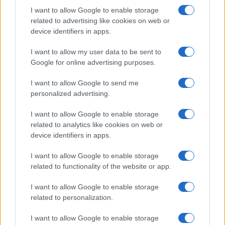
I want to allow Google to enable storage
Inviaci le tue segnalazioni,
related to advertising like cookies on web or
i tuoi video e le tue foto
device identifiers in apps.
Su WhatsApp al numero +39
I want to allow my user data to be sent to
345 356 7512
Google for online advertising purposes.
I want to allow Google to send me
personalized advertising.
Ricevi le nostre ultime news
I want to allow Google to enable storage
related to analytics like cookies on web or
device identifiers in apps.
da
Google News
I want to allow Google to enable storage
related to functionality of the website or app.
Condividi l'articolo
I want to allow Google to enable storage
F
T
Pi
W
S
related to personalization.
a
w
n
h
h
I want to allow Google to enable storage