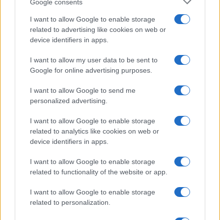
Google consents
a
w
n
h
h
I want to allow Google to enable storage
ce
it
te
at
a
Articolo precedente
related to advertising like cookies on web or
b
te
re
s
re
device identifiers in apps.
Prossimo articolo
o
r
st
A
I want to allow my user data to be sent to
o
p
Google for online advertising purposes.
NOTIZIE RECENTI
k
p
I want to allow Google to send me
personalized advertising.
Tre milioni di euro dalla Provincia Gallura per
I want to allow Google to enable storage
nuove aule nelle scuole di Olbia
related to analytics like cookies on web or
device identifiers in apps.
Incidente sulla provinciale 125, paura tra Olbia e
I want to allow Google to enable storage
Arzachena
related to functionality of the website or app.
I want to allow Google to enable storage
Incidente sulla strada provinciale ad Arzachena,
related to personalization.
un ferito