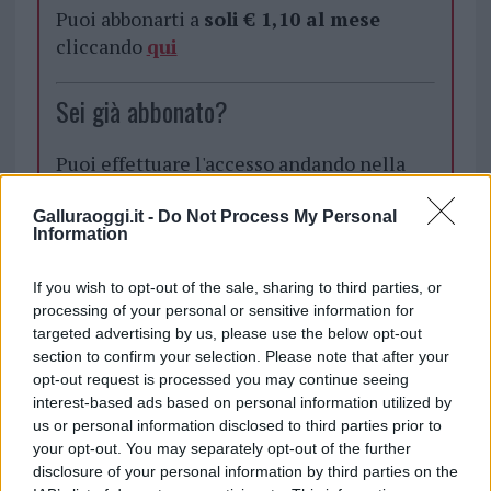
Puoi abbonarti a
soli € 1,10 al mese
cliccando
qui
Sei già abbonato?
Puoi effettuare l'accesso andando nella
sezione
Login
dal menù del sito o
cliccando
qui
Galluraoggi.it -
Do Not Process My Personal
Information
If you wish to opt-out of the sale, sharing to third parties, or
TEMI:
Lavori Arzachena
Notizie Arzachena
processing of your personal or sensitive information for
Piazza Risorgimento
targeted advertising by us, please use the below opt-out
Piazza Risorgimento Arzachena
section to confirm your selection. Please note that after your
opt-out request is processed you may continue seeing
interest-based ads based on personal information utilized by
Inviaci le tue segnalazioni,
us or personal information disclosed to third parties prior to
i tuoi video e le tue foto
your opt-out. You may separately opt-out of the further
Su WhatsApp al numero +39
disclosure of your personal information by third parties on the