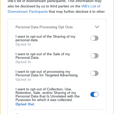
345 356 7512
IAB’s list of downstream participants. This information may
also be disclosed by us to third parties on the
IAB’s List of
Downstream Participants
that may further disclose it to other
third parties.
Notizie in tempo reale?
Please note that this website/app uses one or more Google
Personal Data Processing Opt Outs
services and may gather and store information including but
Entra nel canale telegram di
not limited to your visit or usage behaviour. You may click to
I want to opt-out of the Sharing of my
GalluraOggi.it
personal data.
grant or deny consent to Google and its third-party tags to
Opted In
use your data for below specified purposes in below Google
consent section.
I want to opt-out of the Sale of my
Personal Data.
Opted In
Ricevi le nostre ultime news
I want to opt-out of processing my
Personal Data for Targeted Advertising.
Opted In
da
Google News
I want to opt-out of Collection, Use,
Retention, Sale, and/or Sharing of my
Personal Data that Is Unrelated with the
Purposes for which it was collected.
Condividi l'articolo
Opted Out
F
T
Pi
W
S