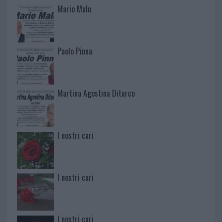
Mario Malu
Paolo Pinna
Martina Agostina Diturco
I nostri cari
I nostri cari
I nostri cari