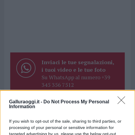
Inviaci le tue segnalazioni,
i tuoi video e le tue foto
Su WhatsApp al numero +39
345 356 7512
Galluraoggi.it -
Do Not Process My Personal
Information
Notizie in tempo reale?
If you wish to opt-out of the sale, sharing to third parties, or
Entra nel canale telegram di
processing of your personal or sensitive information for
GalluraOggi.it
targeted advertising by us, please use the below opt-out