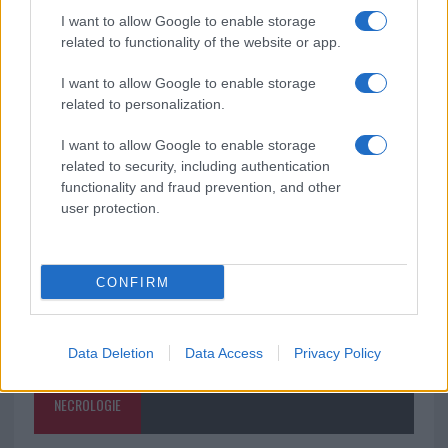
I want to allow Google to enable storage
Meteo Olbia 9 agosto, temperature in calo
related to functionality of the website or app.
I want to allow Google to enable storage
related to personalization.
Salmo finisce in ospedale a Catania, ma il tour
I want to allow Google to enable storage
va avanti: “Sicilia, ci sono”
related to security, including authentication
functionality and fraud prevention, and other
user protection.
CONFIRM
Data Deletion
Data Access
Privacy Policy
NECROLOGIE