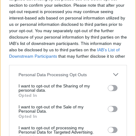
section to confirm your selection. Please note that after your
opt-out request is processed you may continue seeing
interest-based ads based on personal information utilized by
us or personal information disclosed to third parties prior to
Ricevi le nostre ultime news
your opt-out. You may separately opt-out of the further
disclosure of your personal information by third parties on the
IAB’s list of downstream participants. This information may
da
Google News
also be disclosed by us to third parties on the
IAB’s List of
Downstream Participants
that may further disclose it to other
third parties.
Condividi l'articolo
Please note that this website/app uses one or more Google
Personal Data Processing Opt Outs
F
T
Pi
W
S
services and may gather and store information including but
not limited to your visit or usage behaviour. You may click to
I want to opt-out of the Sharing of my
a
w
n
h
h
personal data.
grant or deny consent to Google and its third-party tags to
Opted In
use your data for below specified purposes in below Google
ce
it
te
at
a
Articolo precedente
consent section.
I want to opt-out of the Sale of my
b
te
re
s
re
Prossimo articolo
Personal Data.
Opted In
o
r
st
A
I want to opt-out of processing my
o
p
Personal Data for Targeted Advertising.