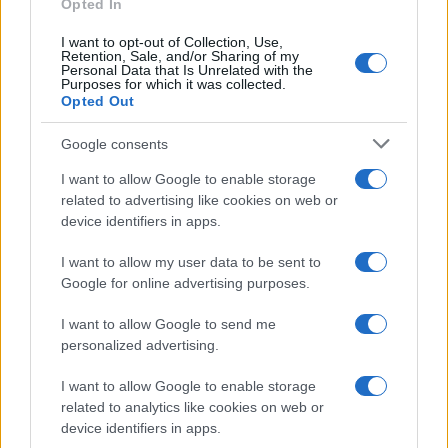
NOTIZIE RECENTI
Opted In
k
p
I want to opt-out of Collection, Use,
Retention, Sale, and/or Sharing of my
Controlli rafforzati in Costa Smeralda, 20
Personal Data that Is Unrelated with the
Purposes for which it was collected.
arresti e 135 denunce
Opted Out
Google consents
Tre milioni di euro dalla Provincia Gallura per
nuove aule nelle scuole di Olbia
I want to allow Google to enable storage
related to advertising like cookies on web or
device identifiers in apps.
Incidente sulla provinciale 125, paura tra Olbia e
Arzachena
I want to allow my user data to be sent to
Google for online advertising purposes.
Incidente sulla strada provinciale ad Arzachena,
I want to allow Google to send me
un ferito
personalized advertising.
I want to allow Google to enable storage
Sangue, musica e solidarietà con Avis Olbia al
related to analytics like cookies on web or
Delta Center
device identifiers in apps.