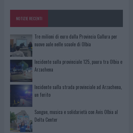
o
r
st
A
o
p
NOTIZIE RECENTI
k
p
Tre milioni di euro dalla Provincia Gallura per
nuove aule nelle scuole di Olbia
Incidente sulla provinciale 125, paura tra Olbia e
Arzachena
Incidente sulla strada provinciale ad Arzachena,
un ferito
Sangue, musica e solidarietà con Avis Olbia al
Delta Center