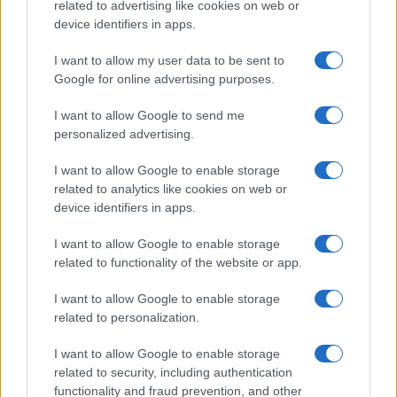
related to advertising like cookies on web or
Sei già abbonato?
device identifiers in apps.
Puoi effettuare l'accesso andando nella
I want to allow my user data to be sent to
sezione
Login
dal menù del sito o
Google for online advertising purposes.
cliccando
qui
I want to allow Google to send me
personalized advertising.
TEMI:
Ambiente Arzachena
Comune Arzachena
I want to allow Google to enable storage
related to analytics like cookies on web or
Eventi Arzachena
Smeralda Holding Blue Days
device identifiers in apps.
Notizie in tempo reale?
I want to allow Google to enable storage
Entra nel canale telegram di
related to functionality of the website or app.
GalluraOggi.it
I want to allow Google to enable storage
related to personalization.
I want to allow Google to enable storage
Inviaci le tue segnalazioni,
related to security, including authentication
i tuoi video e le tue foto
functionality and fraud prevention, and other