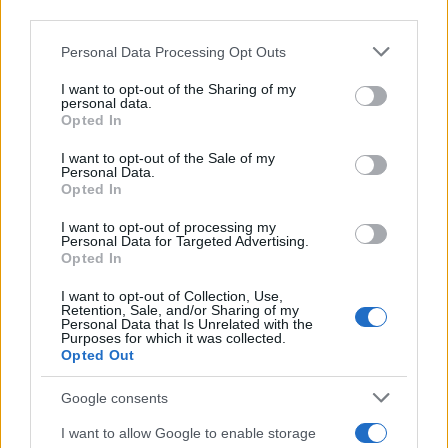
third parties.
Please note that this website/app uses one or more Google
Personal Data Processing Opt Outs
services and may gather and store information including but
not limited to your visit or usage behaviour. You may click to
I want to opt-out of the Sharing of my
personal data.
grant or deny consent to Google and its third-party tags to
Opted In
use your data for below specified purposes in below Google
consent section.
I want to opt-out of the Sale of my
Personal Data.
Opted In
I want to opt-out of processing my
Personal Data for Targeted Advertising.
Opted In
I want to opt-out of Collection, Use,
Retention, Sale, and/or Sharing of my
Personal Data that Is Unrelated with the
Vuoi rimuovere le pubblicità nazionali?
Purposes for which it was collected.
Opted Out
Puoi abbonarti a
soli € 1,10 al mese
Google consents
cliccando
qui
I want to allow Google to enable storage