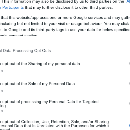
. This information may also be disclosed by us to third parties on the
IA
Participants
that may further disclose it to other third parties.
 that this website/app uses one or more Google services and may gath
momento commuovente.
including but not limited to your visit or usage behaviour. You may click 
 to Google and its third-party tags to use your data for below specifi
ito in un unico sentimento di cordoglio tutti i
ogle consent section.
ti, testimoniando il forte legame che stringe
à e alla figura di Calaresu. Una volta concluso
l Data Processing Opt Outs
à istituzionale è ripresa come da programma,
sui diversi punti all’ordine del giorno previsti
o opt-out of the Sharing of my personal data.
In
o opt-out of the Sale of my Personal Data.
In
to opt-out of processing my Personal Data for Targeted
azionali?
ing.
In
 mese
cliccando
qui
o opt-out of Collection, Use, Retention, Sale, and/or Sharing
ersonal Data that Is Unrelated with the Purposes for which it
lected.