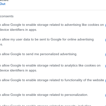
Out
do nella sezione
Login
dal menù del sito o
consents
o allow Google to enable storage related to advertising like cookies on
evice identifiers in apps.
omunale Olbia
Notizie Gallura
Notizie Olbia
o allow my user data to be sent to Google for online advertising
s.
o Calaresu
Settimo Nizzi
to allow Google to send me personalized advertising.
lazioni, i tuoi video e le tue foto
ro +39 345 356 7512
o allow Google to enable storage related to analytics like cookies on
evice identifiers in apps.
o allow Google to enable storage related to functionality of the website
eale?
gram di GalluraOggi.it
o allow Google to enable storage related to personalization.
o allow Google to enable storage related to security, including