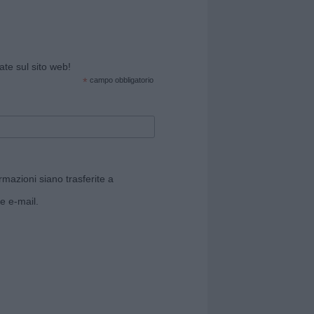
cate sul sito web!
*
campo obbligatorio
rmazioni siano trasferite a
e e-mail.