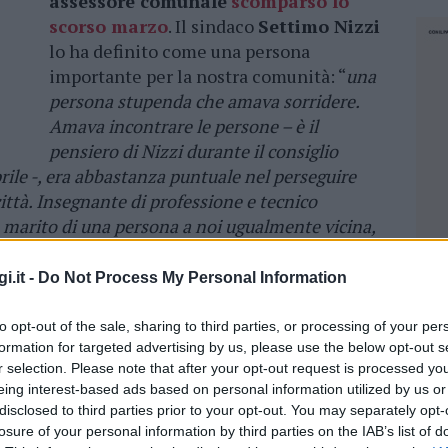
assessore comunale
scomparso lo
scorso marzo
. Il sindaco
Settimo Nizzi
lo ha definito come una persona
importante per la nostra comunità: “
una
persona stupenda che amava sorridere.
Amava incontrare le persone – è il
pensiero di Nizzi durante il consiglio
rile -, era abbastanza puntuale nel perseguire
 città. Insegnante di professione e tecnico
 marito di una persona a noi ugualmente vicina,
to conosciuta in città
”, lo ricorda così.
i.it -
Do Not Process My Personal Information
to opt-out of the sale, sharing to third parties, or processing of your per
un minuto di raccoglimento in aula consiliare
formation for targeted advertising by us, please use the below opt-out s
r selection. Please note that after your opt-out request is processed y
 L’apertura della seduta odierna del Consiglio
eing interest-based ads based on personal information utilized by us or
ta da un profondo momento di commozione e
disclosed to third parties prior to your opt-out. You may separately opt-
luto onorare la memoria del concittadino
losure of your personal information by third parties on the IAB’s list of
NEC
o l’intera aula a osservare un minuto di