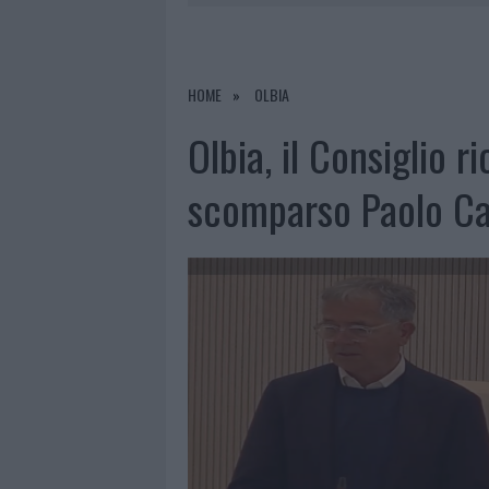
7 AGOSTO 2026
|
CALANGIANUS, DOPO LE POLEMIC
7 AGOSTO 2026
|
OLBIA, DIVIETO DI SOSTA CONT
7 AGOSTO 2026
|
PAUSA CAFFÈ IMPECCABILE: COME 
HOME
OLBIA
7 AGOSTO 2026
|
LE PREVISIONI METEO PER IL WEE
Olbia, il Consiglio r
scomparso Paolo Ca