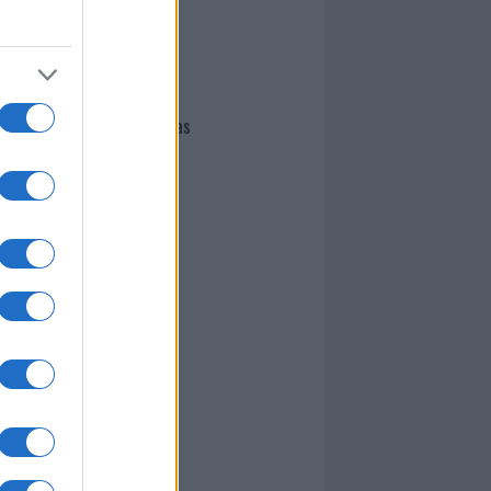
I nostri cari
Giovannimaria Cabras