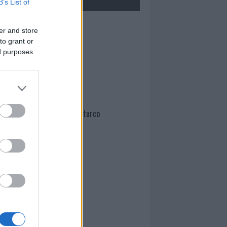
B’s List of
Mario Malu
er and store
to grant or
ed purposes
Paolo Pinna
Martina Agostina Diturco
I nostri cari
I nostri cari