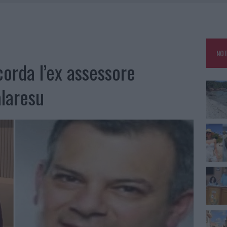
HE IL CENTRO ACCOGLIENZA MINORI CHIUDE
RO SPACCIO E DEGRADO: ESPLODE LA PROTESTA
SCEGLIERE LA SOLUZIONE IDEALE PER LA CASA E L’UFFICIO
NOT
KEND A OLBIA E IN GALLURA
icorda l’ex assessore
laresu