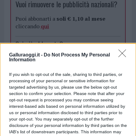
Vuoi rimuovere le pubblicità nazionali?
Puoi abbonarti a
soli € 1,10 al mese
cliccando
qui
Sei già abbonato?
Galluraoggi.it -
Do Not Process My Personal
Puoi effettuare l'accesso andando nella
Information
sezione
Login
dal menù del sito o
cliccando
qui
If you wish to opt-out of the sale, sharing to third parties, or
processing of your personal or sensitive information for
targeted advertising by us, please use the below opt-out
section to confirm your selection. Please note that after your
TEMI:
Comune Di Arzachena
Roberto Ragnedda
opt-out request is processed you may continue seeing
interest-based ads based on personal information utilized by
Condividi l'articolo
us or personal information disclosed to third parties prior to
your opt-out. You may separately opt-out of the further
F
T
Pi
W
S
disclosure of your personal information by third parties on the
a
w
n
h
h
IAB’s list of downstream participants. This information may