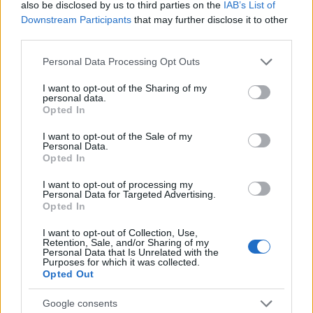
also be disclosed by us to third parties on the
IAB’s List of
ce
it
te
at
a
Articolo precedente
Downstream Participants
that may further disclose it to other
b
te
re
s
re
third parties.
Prossimo articolo
o
r
st
A
Please note that this website/app uses one or more Google
Personal Data Processing Opt Outs
services and may gather and store information including but
o
p
not limited to your visit or usage behaviour. You may click to
I want to opt-out of the Sharing of my
NOTIZIE RECENTI
k
p
personal data.
grant or deny consent to Google and its third-party tags to
Opted In
use your data for below specified purposes in below Google
consent section.
Film internazionale, casting per comparse in
I want to opt-out of the Sale of my
Personal Data.
Costa Smeralda
Opted In
I want to opt-out of processing my
Porto Rotondo ospita la grande sfida della vela
Personal Data for Targeted Advertising.
Opted In
nell’estate 2026
I want to opt-out of Collection, Use,
Retention, Sale, and/or Sharing of my
Personal Data that Is Unrelated with the
Controlli all’aeroporto di Olbia, sequestrati
Purposes for which it was collected.
caviale e sabbia rubata
Opted Out
Google consents