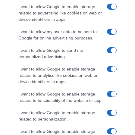
Migliori cliniche di estetica medicale avanzata
I want to allow Google to enable storage
in Europa: classifica dei 5 centri di riferimento
related to advertising like cookies on web or
pe…
device identifiers in apps.
Incendi, a San Pasquale arriva il Campo Base:
I want to allow my user data to be sent to
l’inaugurazione
Google for online advertising purposes.
I want to allow Google to send me
Andrea Mura conquista Palau: grande
personalized advertising.
partecipazione per il suo racconto
I want to allow Google to enable storage
related to analytics like cookies on web or
Calangianus, allarme sul centro accoglienza
device identifiers in apps.
minori, Albieri: “Episodi gravissimi”
I want to allow Google to enable storage
related to functionality of the website or app.
I want to allow Google to enable storage
related to personalization.
I want to allow Google to enable storage