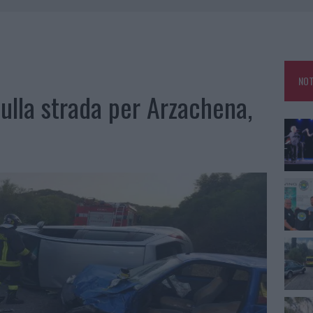
A IL TEMPO IN GALLURA
 OUT AD OLBIA PER IL READING SU ATZENI
NNI DEL DIVING CENTER DI TEGGE
NOT
 ARZACHENA: FERITO IL CONDUCENTE
sulla strada per Arzachena,