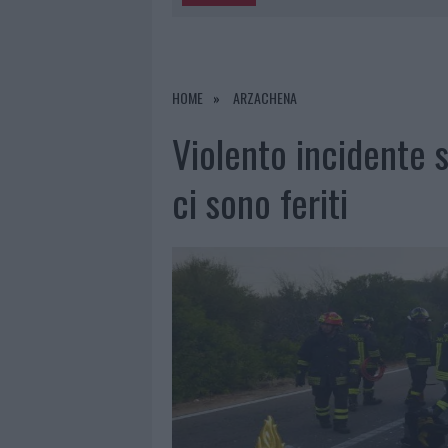
5 AGOSTO 2026
|
METEO OLBIA 6 AGOSTO, MIGLIOR
5 AGOSTO 2026
|
“SUL FILO DEL DISCORSO”: SOLD
5 AGOSTO 2026
|
LA MADDALENA, FESTA PER I 30 A
HOME
ARZACHENA
5 AGOSTO 2026
|
ESCE DI STRADA CON L’AUTO AD
Violento incidente 
ci sono feriti