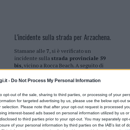
L’incidente sulla strada per Arzachena.
Stamane alle
7
, si è verificato un
incidente sulla
strada provinciale 59
bis
, vicino a Rocca Beach. A seguito di
circostanze da accertare,
due auto si
sono scontrate
, con conseguente
i.it -
Do Not Process My Personal Information
ribaltamento di uno di essi. Tre persone
sono state coinvolte
nell’evento.
to opt-out of the sale, sharing to third parties, or processing of your per
formation for targeted advertising by us, please use the below opt-out s
I
vigili del fuoco
di
Arzachena
hanno
r selection. Please note that after your opt-out request is processed y
eing interest-based ads based on personal information utilized by us or
estratto una persona dall’abitacolo,
disclosed to third parties prior to your opt-out. You may separately opt-
 stati presi in cura dal
personale sanitario
losure of your personal information by third parties on the IAB’s list of
go con due ambulanze. Gli
uomini del 115