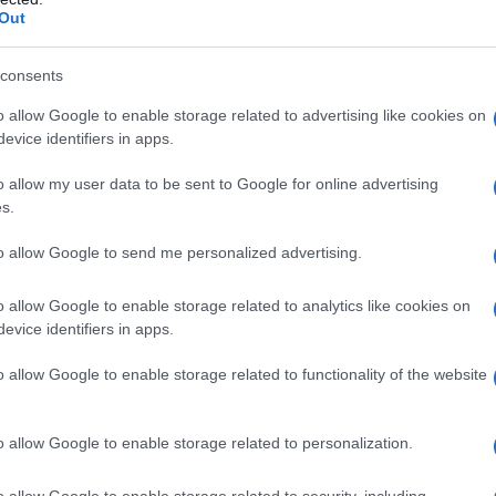
Out
consents
cidente Arzachena
Notizie Arzachena
o allow Google to enable storage related to advertising like cookies on
evice identifiers in apps.
lazioni, i tuoi video e le tue foto
ro +39 345 356 7512
o allow my user data to be sent to Google for online advertising
s.
to allow Google to send me personalized advertising.
eale?
o allow Google to enable storage related to analytics like cookies on
gram di GalluraOggi.it
evice identifiers in apps.
o allow Google to enable storage related to functionality of the website
ime news da
Google News
o allow Google to enable storage related to personalization.
o allow Google to enable storage related to security, including