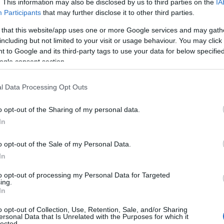
. This information may also be disclosed by us to third parties on the
IA
peratori sanitari, provvedendo a mettere in
Participants
that may further disclose it to other third parties.
e la strada interessata.
 that this website/app uses one or more Google services and may gath
including but not limited to your visit or usage behaviour. You may click 
 to Google and its third-party tags to use your data for below specifi
ogle consent section.
l Data Processing Opt Outs
o opt-out of the Sharing of my personal data.
In
azionali?
o opt-out of the Sale of my Personal Data.
In
 mese
cliccando
qui
to opt-out of processing my Personal Data for Targeted
ing.
In
o opt-out of Collection, Use, Retention, Sale, and/or Sharing
do nella sezione
Login
dal menù del sito o
ersonal Data that Is Unrelated with the Purposes for which it
lected.