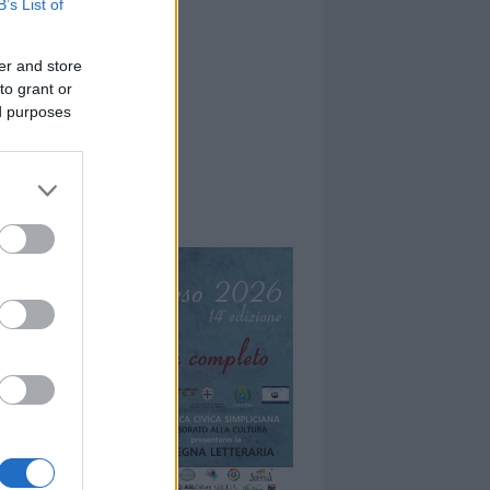
B’s List of
er and store
to grant or
ed purposes