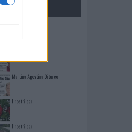
ROLOGIE
Mario Malu
Paolo Pinna
Martina Agostina Diturco
I nostri cari
I nostri cari