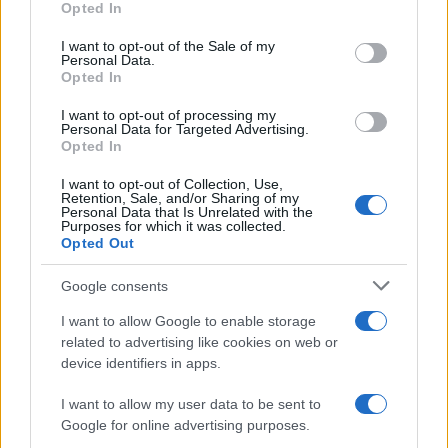
Opted In
use your data for below specified purposes in below Google
Notizie in tempo reale?
consent section.
I want to opt-out of the Sale of my
Personal Data.
Entra nel canale telegram di
Opted In
GalluraOggi.it
I want to opt-out of processing my
Personal Data for Targeted Advertising.
Opted In
I want to opt-out of Collection, Use,
Inviaci le tue segnalazioni,
Retention, Sale, and/or Sharing of my
Personal Data that Is Unrelated with the
i tuoi video e le tue foto
Purposes for which it was collected.
Su WhatsApp al numero +39
Opted Out
345 356 7512
Google consents
I want to allow Google to enable storage
related to advertising like cookies on web or
device identifiers in apps.
Ricevi le nostre ultime news
I want to allow my user data to be sent to
Google for online advertising purposes.
da
Google News