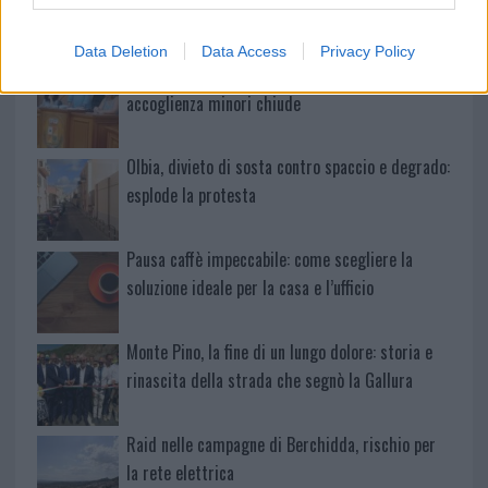
vivo: un amico vip svela come fa
Data Deletion
Data Access
Privacy Policy
Calangianus, dopo le polemiche il centro
accoglienza minori chiude
Olbia, divieto di sosta contro spaccio e degrado:
esplode la protesta
Pausa caffè impeccabile: come scegliere la
soluzione ideale per la casa e l’ufficio
Monte Pino, la fine di un lungo dolore: storia e
rinascita della strada che segnò la Gallura
Raid nelle campagne di Berchidda, rischio per
la rete elettrica