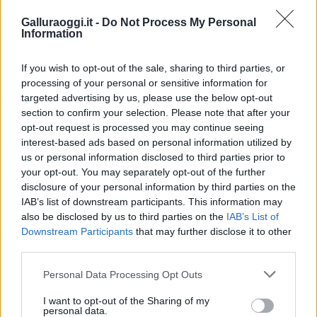
Galluraoggi.it -
Do Not Process My Personal
Information
Vuoi rimuovere le pubblicità nazionali?
If you wish to opt-out of the sale, sharing to third parties, or
processing of your personal or sensitive information for
Puoi abbonarti a
soli € 1,10 al mese
targeted advertising by us, please use the below opt-out
cliccando
qui
section to confirm your selection. Please note that after your
opt-out request is processed you may continue seeing
interest-based ads based on personal information utilized by
Sei già abbonato?
us or personal information disclosed to third parties prior to
your opt-out. You may separately opt-out of the further
Puoi effettuare l'accesso andando nella
disclosure of your personal information by third parties on the
IAB’s list of downstream participants. This information may
sezione
Login
dal menù del sito o
also be disclosed by us to third parties on the
IAB’s List of
cliccando
qui
Downstream Participants
that may further disclose it to other
third parties.
Please note that this website/app uses one or more Google
Personal Data Processing Opt Outs
TEMI:
Comune Di Badesi
Gian Mario Mamia
services and may gather and store information including but
Notizie Badesi
Plastica Badesi
not limited to your visit or usage behaviour. You may click to
I want to opt-out of the Sharing of my
personal data.
Preventing Plastic Invasion
grant or deny consent to Google and its third-party tags to