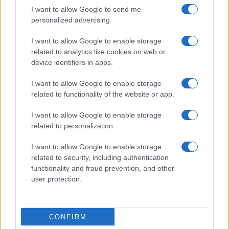
I want to allow Google to send me
personalized advertising.
Condividi l'articolo
I want to allow Google to enable storage
F
T
Pi
W
S
related to analytics like cookies on web or
device identifiers in apps.
a
w
n
h
h
ce
it
te
at
a
I want to allow Google to enable storage
Articolo precedente
related to functionality of the website or app.
b
te
re
s
re
Prossimo articolo
I want to allow Google to enable storage
o
r
st
A
related to personalization.
o
p
NOTIZIE RECENTI
I want to allow Google to enable storage
k
p
related to security, including authentication
functionality and fraud prevention, and other
Le previsioni meteo per il weekend a Olbia e in
user protection.
Gallura
CONFIRM
Michelle Hunziker in Gallura, bella anche dal