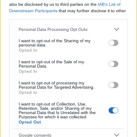
also be disclosed by us to third parties on the
IAB’s List of
cliccando
qui
Downstream Participants
that may further disclose it to other
third parties.
Sei già abbonato?
Please note that this website/app uses one or more Google
Personal Data Processing Opt Outs
services and may gather and store information including but
Puoi effettuare l'accesso andando nella
not limited to your visit or usage behaviour. You may click to
I want to opt-out of the Sharing of my
personal data.
sezione
Login
dal menù del sito o
grant or deny consent to Google and its third-party tags to
Opted In
use your data for below specified purposes in below Google
cliccando
qui
consent section.
I want to opt-out of the Sale of my
Personal Data.
Opted In
TEMI:
Comitato Amici A Difesa Dell’ambiente
I want to opt-out of processing my
Differenziata Arzachena
Michele Occhioni
Personal Data for Targeted Advertising.
Opted In
Notizie Arzachena
Rifiuti Arzachena
I want to opt-out of Collection, Use,
Notizie in tempo reale?
Retention, Sale, and/or Sharing of my
Personal Data that Is Unrelated with the
Entra nel canale telegram di
Purposes for which it was collected.
Opted Out
GalluraOggi.it
Google consents