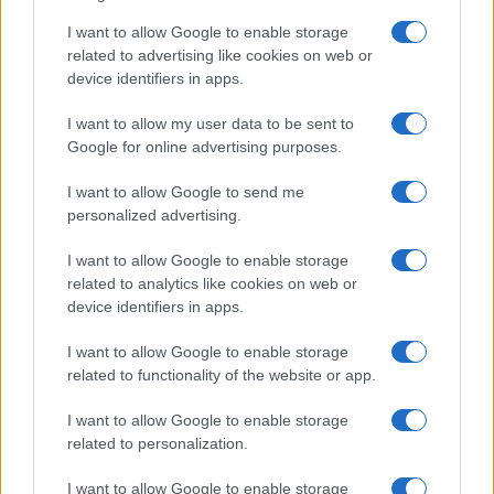
I want to allow Google to enable storage
related to advertising like cookies on web or
Inviaci le tue segnalazioni,
device identifiers in apps.
i tuoi video e le tue foto
Su WhatsApp al numero +39
I want to allow my user data to be sent to
345 356 7512
Google for online advertising purposes.
I want to allow Google to send me
personalized advertising.
I want to allow Google to enable storage
Ricevi le nostre ultime news
related to analytics like cookies on web or
device identifiers in apps.
da
Google News
I want to allow Google to enable storage
related to functionality of the website or app.
Condividi l'articolo
I want to allow Google to enable storage
related to personalization.
F
T
Pi
W
S
I want to allow Google to enable storage