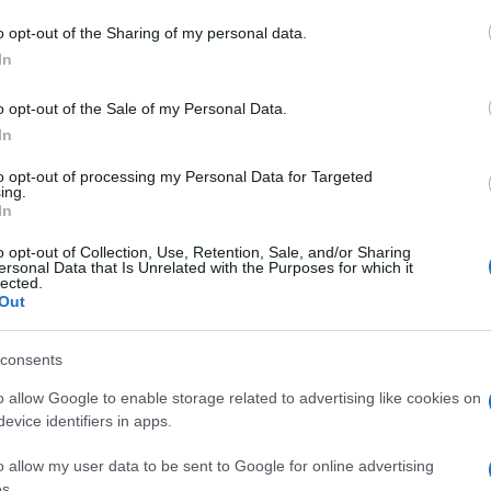
azionali?
o opt-out of the Sharing of my personal data.
In
 mese
cliccando
qui
o opt-out of the Sale of my Personal Data.
In
to opt-out of processing my Personal Data for Targeted
do nella sezione
Login
dal menù del sito o
ing.
In
o opt-out of Collection, Use, Retention, Sale, and/or Sharing
ersonal Data that Is Unrelated with the Purposes for which it
lected.
e Arzachena
Raccolta Differenziata Arzachena
Out
consents
o allow Google to enable storage related to advertising like cookies on
evice identifiers in apps.
o allow my user data to be sent to Google for online advertising
s.