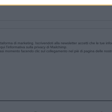
ggi e ricevi le nostre email periodiche contenenti le ultime notizie pubbli
aforma di marketing. Iscrivendoti alla newsletter accetti che le tue info
qui l'informativa sulla privacy di Mailchimp
.
siasi momento facendo clic sul collegamento nel piè di pagina delle nostr