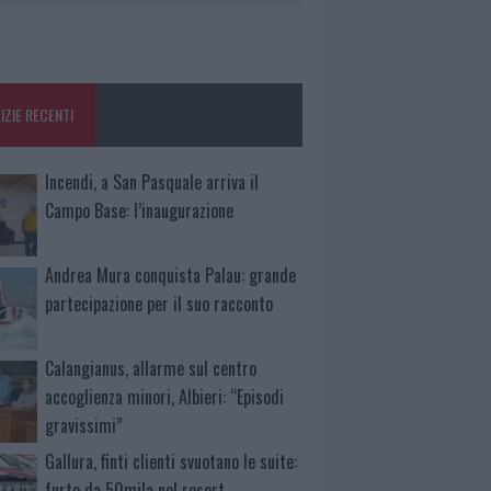
IZIE RECENTI
Incendi, a San Pasquale arriva il
Campo Base: l’inaugurazione
Andrea Mura conquista Palau: grande
partecipazione per il suo racconto
Calangianus, allarme sul centro
accoglienza minori, Albieri: “Episodi
gravissimi”
Gallura, finti clienti svuotano le suite:
furto da 50mila nel resort