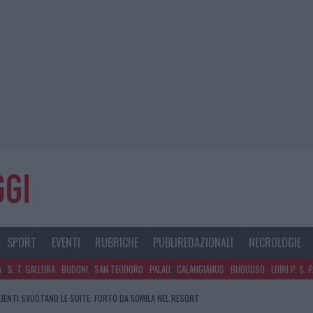
SPORT
EVENTI
RUBRICHE
PUBLIREDAZIONALI
NECROLOGIE
A
S. T. GALLURA
BUDONI
SAN TEODORO
PALAU
CALANGIANUS
BUDDUSÒ
LOIRI P. S. 
CLIENTI SVUOTANO LE SUITE: FURTO DA 50MILA NEL RESORT
GOSTO, SOLE E CALDO TORNANO PROTAGONISTI