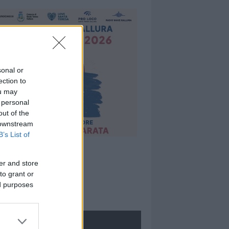
sonal or
ection to
ou may
 personal
out of the
 downstream
B’s List of
er and store
to grant or
ed purposes
ROLOGIE