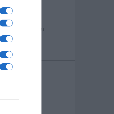
I nostri cari
Giovannimaria Cabras