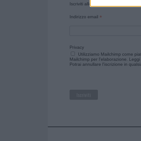
Iscriviti alla newsletter di Gallura O
*
Indirizzo email
Privacy
Utilizziamo Mailchimp come piatt
Mailchimp per l'elaborazione.
Leggi 
Potrai annullare l'iscrizione in qual