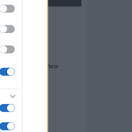
Mario Malu
Paolo Pinna
Martina Agostina Diturco
I nostri cari
I nostri cari