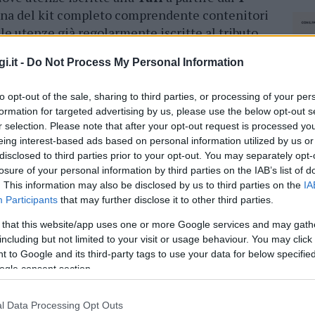
gna del kit completo comprendente contenitori
 le utenze già regolarmente iscritte al tributo,
la sola prima dotazione
di sacchetti necessari
i.it -
Do Not Process My Personal Information
to opt-out of the sale, sharing to third parties, or processing of your per
stribuzione dei mastelli della raccolta
formation for targeted advertising by us, please use the below opt-out s
r selection. Please note that after your opt-out request is processed y
eing interest-based ads based on personal information utilized by us or
essati sono tenuti a
presentarsi muniti di
disclosed to third parties prior to your opt-out. You may separately opt-
losure of your personal information by third parties on the IAB’s list of
statario dell’utenza e della ricevuta di
. This information may also be disclosed by us to third parties on the
IA
buzione avviene presso l’ufficio della
società De
Participants
that may further disclose it to other third parties.
 apertura dal lunedì al venerdì dalle 9 alle 13 e
rmazioni è possibile rivolgersi all’ufficio
 that this website/app uses one or more Google services and may gath
including but not limited to your visit or usage behaviour. You may click 
achena, contattabile anche tramite il
numero
 to Google and its third-party tags to use your data for below specifi
rizzo di posta elettronica
ogle consent section.
l Data Processing Opt Outs
NEC