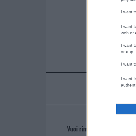
Articolo prece
b
te
re
s
re
I want 
o
r
st
A
o
p
I want t
web or d
k
p
I want t
or app.
I want t
I want t
authenti
Vuoi rimanere sempre agg