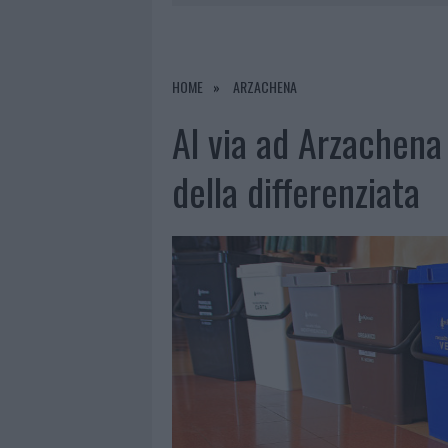
6 AGOSTO 2026
|
INCENDI, A SAN PASQUALE ARRIV
6 AGOSTO 2026
|
ANDREA MURA CONQUISTA PALAU
6 AGOSTO 2026
|
CALANGIANUS, ALLARME SUL CENT
HOME
ARZACHENA
Al via ad Arzachena 
della differenziata