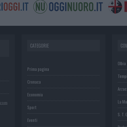
CATEGORIE
CO
Olbia
Prima pagina
Temp
Cronaca
Arza
Economia
La Ma
.com
Sport
S. T. 
Eventi