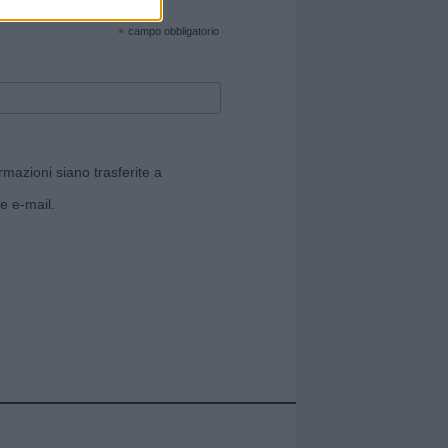
cate sul sito web!
*
campo obbligatorio
rmazioni siano trasferite a
e e-mail.