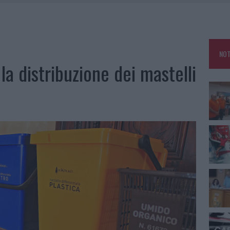
A IL CAMPO BASE: L’INAUGURAZIONE
: GRANDE PARTECIPAZIONE PER IL SUO RACCONTO
RO ACCOGLIENZA MINORI, ALBIERI: “EPISODI GRAVISSIMI”
NOT
la distribuzione dei mastelli