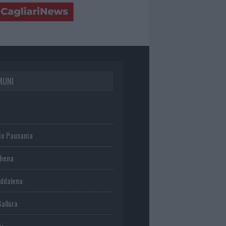
MUNI
io Pausania
chena
ddalena
Gallura