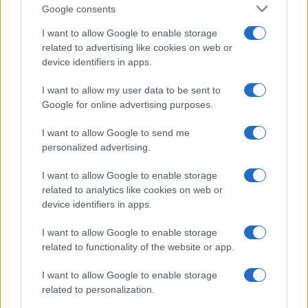
Google consents
345 356 7512
I want to allow Google to enable storage
related to advertising like cookies on web or
device identifiers in apps.
Notizie in tempo reale?
I want to allow my user data to be sent to
Entra nel canale telegram di
Google for online advertising purposes.
GalluraOggi.it
I want to allow Google to send me
personalized advertising.
I want to allow Google to enable storage
related to analytics like cookies on web or
Ricevi le nostre ultime news
device identifiers in apps.
da
Google News
I want to allow Google to enable storage
related to functionality of the website or app.
I want to allow Google to enable storage
Condividi l'articolo
related to personalization.