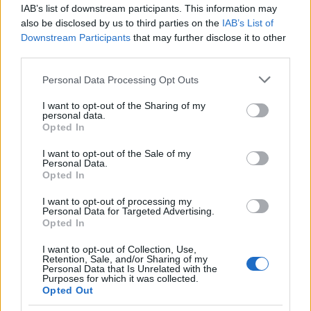
Vuoi rimuovere le pubblicità nazionali?
IAB’s list of downstream participants. This information may
also be disclosed by us to third parties on the
IAB’s List of
Downstream Participants
that may further disclose it to other
Puoi abbonarti a
soli € 1,10 al mese
third parties.
cliccando
qui
Please note that this website/app uses one or more Google
Personal Data Processing Opt Outs
services and may gather and store information including but
Sei già abbonato?
not limited to your visit or usage behaviour. You may click to
I want to opt-out of the Sharing of my
personal data.
grant or deny consent to Google and its third-party tags to
Opted In
Puoi effettuare l'accesso andando nella
use your data for below specified purposes in below Google
sezione
Login
dal menù del sito o
consent section.
I want to opt-out of the Sale of my
Personal Data.
cliccando
qui
Opted In
I want to opt-out of processing my
Personal Data for Targeted Advertising.
TEMI:
Comune Di Badesi
Estate Badesi
Opted In
Eventi Badesi
Tazenda Badesi
I want to opt-out of Collection, Use,
Retention, Sale, and/or Sharing of my
Personal Data that Is Unrelated with the
Inviaci le tue segnalazioni,
Purposes for which it was collected.
i tuoi video e le tue foto
Opted Out
Su WhatsApp al numero +39