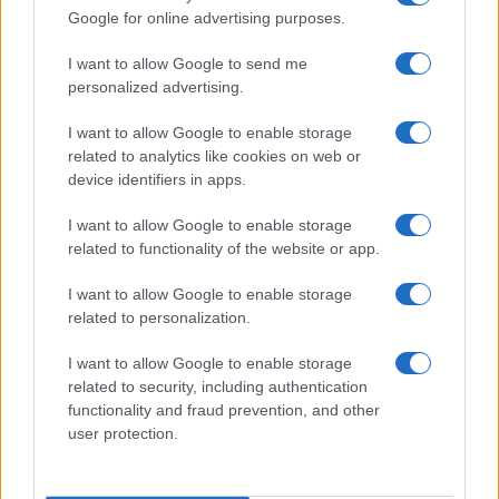
Google for online advertising purposes.
La Maddalena, festa per i 30 anni del Diving
center di Tegge
I want to allow Google to send me
personalized advertising.
Esce di strada con l’auto ad Arzachena: ferito il
I want to allow Google to enable storage
conducente
related to analytics like cookies on web or
device identifiers in apps.
Turiste si perdono a Tavolara: salvate dai vigili
I want to allow Google to enable storage
del fuoco
related to functionality of the website or app.
I want to allow Google to enable storage
Meteo Olbia 6 agosto, migliora il tempo in
related to personalization.
Gallura
I want to allow Google to enable storage
related to security, including authentication
Incidente Olbia, poliziotto in vacanza salva 6
functionality and fraud prevention, and other
persone: due bimbi tra i feriti
user protection.