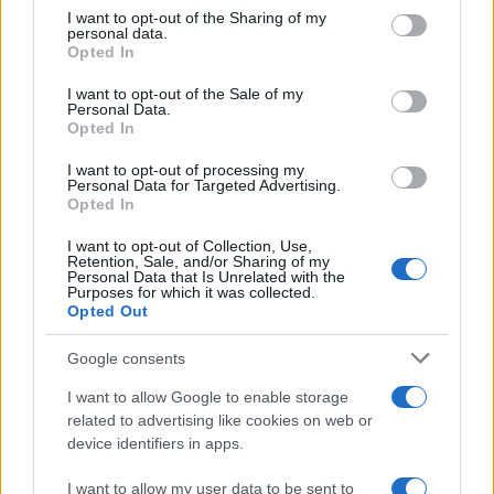
not limited to your visit or usage behaviour. You may click to
I want to opt-out of the Sharing of my
da
Google News
personal data.
grant or deny consent to Google and its third-party tags to
Opted In
use your data for below specified purposes in below Google
consent section.
I want to opt-out of the Sale of my
Personal Data.
Condividi l'articolo
Opted In
F
T
Pi
W
S
I want to opt-out of processing my
Personal Data for Targeted Advertising.
a
w
n
h
h
Opted In
ce
it
te
at
a
Articolo precedente
I want to opt-out of Collection, Use,
Retention, Sale, and/or Sharing of my
b
te
re
s
re
Prossimo articolo
Personal Data that Is Unrelated with the
Purposes for which it was collected.
o
r
st
A
Opted Out
o
p
Google consents
NOTIZIE RECENTI
k
p
I want to allow Google to enable storage
related to advertising like cookies on web or
“Sul filo del discorso”: sold out ad Olbia per il
device identifiers in apps.
reading su Atzeni
I want to allow my user data to be sent to