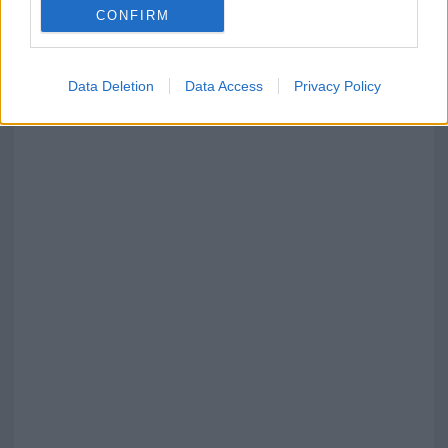
Red Valley Festival, musica no-stop a Olbia fino
CONFIRM
alle 5
Data Deletion
Data Access
Privacy Policy