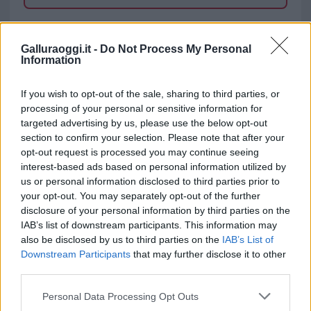
TEMI:
Laura Lanza
Notizie Badesi
Galluraoggi.it -
Do Not Process My Personal
Inviaci le tue segnalazioni,
Information
i tuoi video e le tue foto
Su WhatsApp al numero +39
If you wish to opt-out of the sale, sharing to third parties, or
processing of your personal or sensitive information for
345 356 7512
targeted advertising by us, please use the below opt-out
section to confirm your selection. Please note that after your
opt-out request is processed you may continue seeing
interest-based ads based on personal information utilized by
Notizie in tempo reale?
us or personal information disclosed to third parties prior to
your opt-out. You may separately opt-out of the further
Entra nel canale telegram di
disclosure of your personal information by third parties on the
GalluraOggi.it
IAB’s list of downstream participants. This information may
also be disclosed by us to third parties on the
IAB’s List of
Downstream Participants
that may further disclose it to other
third parties.
Please note that this website/app uses one or more Google
Ricevi le nostre ultime news
Personal Data Processing Opt Outs
services and may gather and store information including but