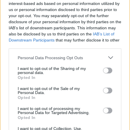
Ricevi le nostre ultime news
interest-based ads based on personal information utilized by
us or personal information disclosed to third parties prior to
your opt-out. You may separately opt-out of the further
da
Google News
disclosure of your personal information by third parties on the
IAB’s list of downstream participants. This information may
also be disclosed by us to third parties on the
IAB’s List of
Condividi l'articolo
Downstream Participants
that may further disclose it to other
third parties.
F
T
Pi
W
S
Please note that this website/app uses one or more Google
Personal Data Processing Opt Outs
a
w
n
h
h
services and may gather and store information including but
ce
it
te
at
a
not limited to your visit or usage behaviour. You may click to
I want to opt-out of the Sharing of my
Articolo precedente
personal data.
grant or deny consent to Google and its third-party tags to
b
te
re
s
re
Opted In
Prossimo articolo
use your data for below specified purposes in below Google
o
r
st
A
consent section.
I want to opt-out of the Sale of my
Personal Data.
o
p
Opted In
NOTIZIE RECENTI
k
p
I want to opt-out of processing my
Personal Data for Targeted Advertising.
Opted In
Ristorante distrutto dalle fiamme a La
Maddalena, incendio a Monti d’à rena
I want to opt-out of Collection, Use,