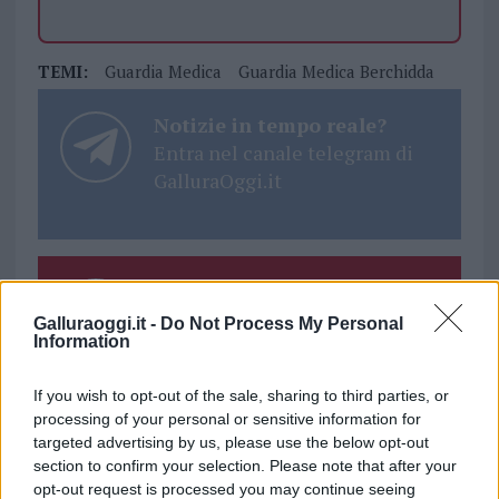
TEMI:
Guardia Medica
Guardia Medica Berchidda
Notizie in tempo reale?
Entra nel canale telegram di
GalluraOggi.it
Inviaci le tue segnalazioni,
i tuoi video e le tue foto
Galluraoggi.it -
Do Not Process My Personal
Information
Su WhatsApp al numero +39
345 356 7512
If you wish to opt-out of the sale, sharing to third parties, or
processing of your personal or sensitive information for
targeted advertising by us, please use the below opt-out
section to confirm your selection. Please note that after your
opt-out request is processed you may continue seeing