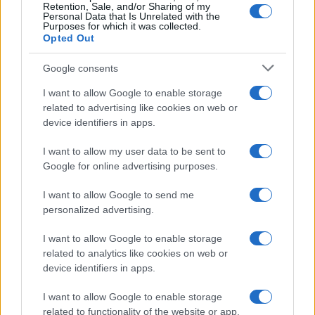
Retention, Sale, and/or Sharing of my
Personal Data that Is Unrelated with the
Purposes for which it was collected.
Le previsioni meteo per il weekend a Olbia e in
Opted Out
Gallura
Google consents
I want to allow Google to enable storage
Michelle Hunziker in Gallura, bella anche dal
related to advertising like cookies on web or
vivo: un amico vip svela come fa
device identifiers in apps.
I want to allow my user data to be sent to
Calangianus, dopo le polemiche il centro
Google for online advertising purposes.
accoglienza minori chiude
I want to allow Google to send me
personalized advertising.
Olbia, divieto di sosta contro spaccio e degrado:
esplode la protesta
I want to allow Google to enable storage
related to analytics like cookies on web or
device identifiers in apps.
Pausa caffè impeccabile: come scegliere la
soluzione ideale per la casa e l’ufficio
I want to allow Google to enable storage
related to functionality of the website or app.