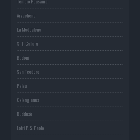
Tempio Pausania
Arzachena
La Maddalena
S. T. Gallura
Budoni
San Teodoro
Palau
Calangianus
Buddusò
Loiri P. S. Paolo