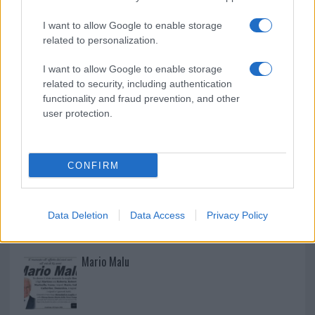
Monte Pino, la fine di un lungo dolore: storia e
I want to allow Google to enable storage
rinascita della strada che segnò la Gallura
related to personalization.
I want to allow Google to enable storage
related to security, including authentication
functionality and fraud prevention, and other
user protection.
CONFIRM
Data Deletion
Data Access
Privacy Policy
NECROLOGIE
Mario Malu