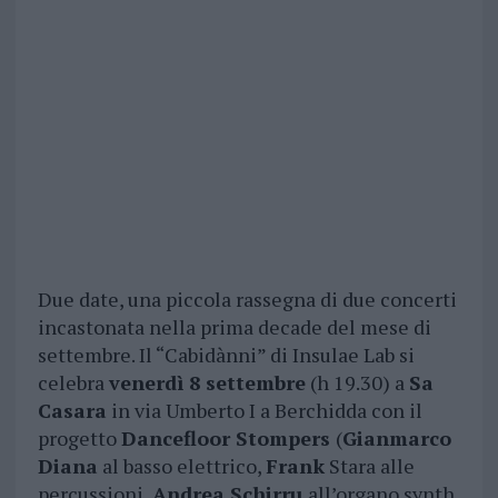
Due date, una piccola rassegna di due concerti
incastonata nella prima decade del mese di
settembre. Il “Cabidànni” di Insulae Lab si
celebra
venerdì 8 settembre
(h 19.30) a
Sa
Casara
in via Umberto I a Berchidda con il
progetto
Dancefloor Stompers
(
Gianmarco
Diana
al basso elettrico,
Frank
Stara alle
percussioni,
Andrea Schirru
all’organo synth