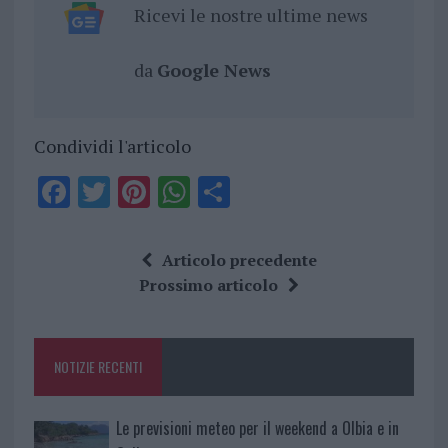
Ricevi le nostre ultime news
da
Google News
Condividi l'articolo
F
T
Pi
W
S
a
w
n
h
h
ce
it
te
at
a
Articolo precedente
b
te
re
s
re
Prossimo articolo
o
r
st
A
o
p
NOTIZIE RECENTI
k
p
Le previsioni meteo per il weekend a Olbia e in