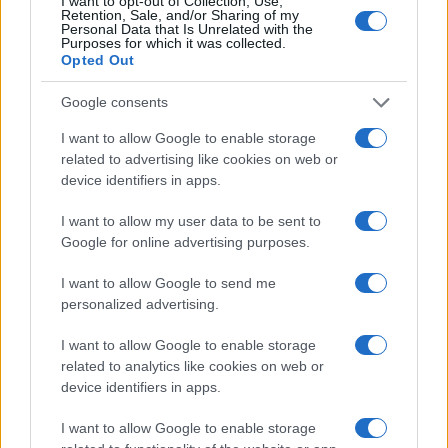
I want to opt-out of Collection, Use,
Retention, Sale, and/or Sharing of my
Personal Data that Is Unrelated with the
Purposes for which it was collected.
Opted Out
Google consents
I want to allow Google to enable storage
Vuoi rimuovere le pubblicità nazionali?
related to advertising like cookies on web or
device identifiers in apps.
Puoi abbonarti a
soli € 1,10 al mese
I want to allow my user data to be sent to
cliccando
qui
Google for online advertising purposes.
I want to allow Google to send me
Sei già abbonato?
personalized advertising.
Puoi effettuare l'accesso andando nella
I want to allow Google to enable storage
related to analytics like cookies on web or
sezione
Login
dal menù del sito o
device identifiers in apps.
cliccando
qui
I want to allow Google to enable storage