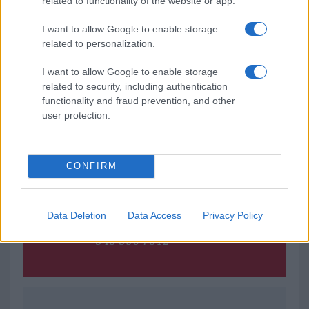
related to functionality of the website or app.
TEMI:
Ilaria Pilar Patassini
Insulae Lab
I want to allow Google to enable storage
Musica Berchidda
Notizie Berchidda
Paolo Fresu
related to personalization.
Sa Casara Berchidda
I want to allow Google to enable storage
Notizie in tempo reale?
related to security, including authentication
Entra nel canale telegram di
functionality and fraud prevention, and other
user protection.
GalluraOggi.it
CONFIRM
Inviaci le tue segnalazioni,
i tuoi video e le tue foto
Data Deletion
Data Access
Privacy Policy
Su WhatsApp al numero +39
345 356 7512