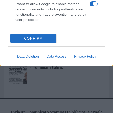
I nostri cari
I want to allow Google to enable storage
related to security, including authentication
functionality and fraud prevention, and other
user protection.
I nostri cari
CONFIRM
I nostri cari
Data Deletion
Data Access
Privacy Policy
Giovannimaria Cabras
Invia un Comunicato Stampa
|
Pubblicità
|
Segnala