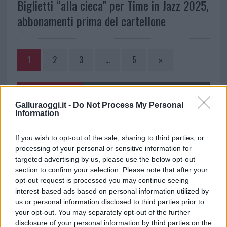
Biglietti “alla cieca” per Time in Jazz 2025,
abbonamenti prima del cartellone
1
2
3
…
5
»
NOTIZIE RECENTI
Galluraoggi.it -
Do Not Process My Personal
Information
Allarme truffe a Berchidda, falsi incaricati
If you wish to opt-out of the sale, sharing to third parties, or
bussano alle porte
processing of your personal or sensitive information for
targeted advertising by us, please use the below opt-out
Notre-Dame de Paris conquista Olbia, la prima
section to confirm your selection. Please note that after your
opt-out request is processed you may continue seeing
al Molo Brin è un successo
interest-based ads based on personal information utilized by
us or personal information disclosed to third parties prior to
Strada Sassari-Olbia, incidente all’alba: ferito il
your opt-out. You may separately opt-out of the further
disclosure of your personal information by third parties on the
conducente