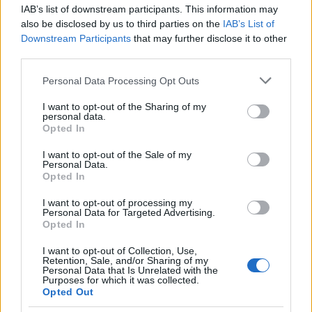
IAB’s list of downstream participants. This information may
also be disclosed by us to third parties on the
IAB’s List of
Eventi in Gallura, da Jovanotti alla zuppa
Downstream Participants
that may further disclose it to other
third parties.
gallurese: gli appuntamenti da non perdere
Please note that this website/app uses one or more Google
Personal Data Processing Opt Outs
services and may gather and store information including but
Lettini e arredi abusivi sulla spiaggia libera,
not limited to your visit or usage behaviour. You may click to
I want to opt-out of the Sharing of my
sequestri a Olbia e Arzachena
personal data.
grant or deny consent to Google and its third-party tags to
Opted In
use your data for below specified purposes in below Google
consent section.
I want to opt-out of the Sale of my
È morto Francesco Guccini, il maestro che
Personal Data.
rifiutò la Costa Smeralda
Opted In
I want to opt-out of processing my
Personal Data for Targeted Advertising.
Nuovo sportello rifiuti a Palau, una svolta per gli
Opted In
utenti
I want to opt-out of Collection, Use,
Retention, Sale, and/or Sharing of my
Personal Data that Is Unrelated with the
Purposes for which it was collected.
Opted Out