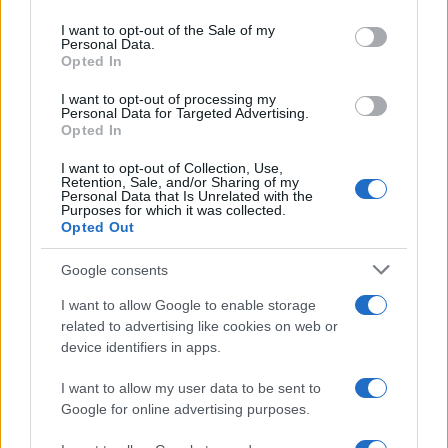
use your data for below specified purposes in below Google
consent section.
Condividi l'articolo
I want to opt-out of the Sale of my
Personal Data.
Opted In
F
T
Pi
W
S
a
w
n
h
h
I want to opt-out of processing my
Personal Data for Targeted Advertising.
ce
it
te
at
a
Opted In
Articolo precedente
b
te
re
s
re
I want to opt-out of Collection, Use,
Prossimo articolo
Retention, Sale, and/or Sharing of my
o
r
st
A
Personal Data that Is Unrelated with the
Purposes for which it was collected.
o
p
Opted Out
NOTIZIE RECENTI
k
p
Google consents
I want to allow Google to enable storage
Incendio nella notte a Olbia, a fuoco due furgoni
related to advertising like cookies on web or
device identifiers in apps.
I want to allow my user data to be sent to
A fuoco un deposito con bombole, intervento dei
Google for online advertising purposes.
vigili del fuoco a Rudalza