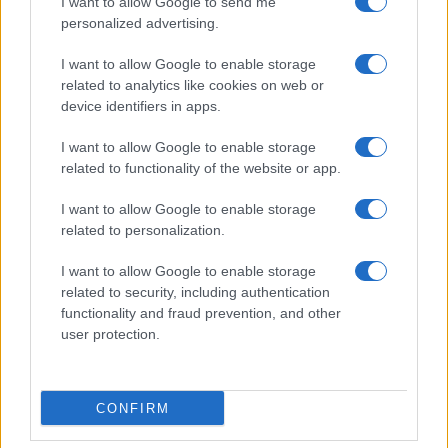
I want to allow Google to send me
personalized advertising.
Ristorante distrutto dalle fiamme a La
Maddalena, incendio a Monti d’à rena
I want to allow Google to enable storage
related to analytics like cookies on web or
device identifiers in apps.
Le previsioni meteo per il weekend a Olbia e in
Gallura
I want to allow Google to enable storage
related to functionality of the website or app.
Michelle Hunziker in Gallura, bella anche dal
I want to allow Google to enable storage
vivo: un amico vip svela come fa
related to personalization.
I want to allow Google to enable storage
Calangianus, dopo le polemiche il centro
related to security, including authentication
accoglienza minori chiude
functionality and fraud prevention, and other
user protection.
Olbia, divieto di sosta contro spaccio e degrado:
esplode la protesta
CONFIRM