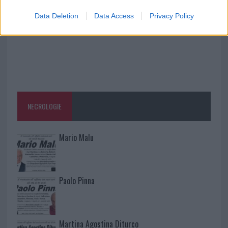
Data Deletion
Data Access
Privacy Policy
NECROLOGIE
Mario Malu
Paolo Pinna
Martina Agostina Diturco