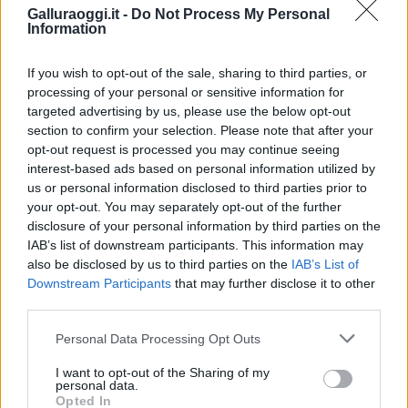
Notizie in tempo reale?
Galluraoggi.it -
Do Not Process My Personal
Information
Entra nel canale telegram di
GalluraOggi.it
If you wish to opt-out of the sale, sharing to third parties, or
processing of your personal or sensitive information for
targeted advertising by us, please use the below opt-out
section to confirm your selection. Please note that after your
Inviaci le tue segnalazioni,
opt-out request is processed you may continue seeing
i tuoi video e le tue foto
interest-based ads based on personal information utilized by
us or personal information disclosed to third parties prior to
Su WhatsApp al numero +39
your opt-out. You may separately opt-out of the further
345 356 7512
disclosure of your personal information by third parties on the
IAB’s list of downstream participants. This information may
also be disclosed by us to third parties on the
IAB’s List of
Downstream Participants
that may further disclose it to other
third parties.
Ricevi le nostre ultime news
Please note that this website/app uses one or more Google
Personal Data Processing Opt Outs
services and may gather and store information including but
da
Google News
not limited to your visit or usage behaviour. You may click to
I want to opt-out of the Sharing of my
personal data.
grant or deny consent to Google and its third-party tags to
Opted In