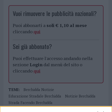
Vuoi rimuovere le pubblicità nazionali?
Puoi abbonarti a
soli € 1,10 al mese
cliccando
qui
Sei già abbonato?
Puoi effettuare l'accesso andando nella
sezione
Login
dal menù del sito o
cliccando
qui
TEMI:
Berchidda Notizie
Educazione Stradale Berchidda
Notizie Berchidda
Strada Facendo Berchidda