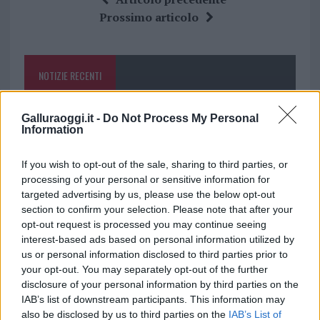
b
te
re
s
re
Prossimo articolo
o
r
st
A
o
p
NOTIZIE RECENTI
k
p
Migliori cliniche di estetica medicale avanzata
Galluraoggi.it -
Do Not Process My Personal
Information
in Europa: classifica dei 5 centri di riferimento
pe…
If you wish to opt-out of the sale, sharing to third parties, or
Incendi, a San Pasquale arriva il Campo Base:
processing of your personal or sensitive information for
targeted advertising by us, please use the below opt-out
l’inaugurazione
section to confirm your selection. Please note that after your
opt-out request is processed you may continue seeing
Andrea Mura conquista Palau: grande
interest-based ads based on personal information utilized by
us or personal information disclosed to third parties prior to
partecipazione per il suo racconto
your opt-out. You may separately opt-out of the further
disclosure of your personal information by third parties on the
Calangianus, allarme sul centro accoglienza
IAB’s list of downstream participants. This information may
also be disclosed by us to third parties on the
IAB’s List of
minori, Albieri: “Episodi gravissimi”