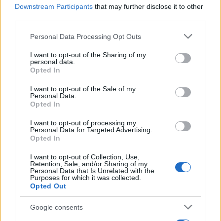
Downstream Participants
that may further disclose it to other
third parties.
Gallura, finti clienti svuotano le suite: furto da
Please note that this website/app uses one or more Google
Personal Data Processing Opt Outs
50mila nel resort
services and may gather and store information including but
not limited to your visit or usage behaviour. You may click to
I want to opt-out of the Sharing of my
personal data.
grant or deny consent to Google and its third-party tags to
Meteo Olbia 7 agosto, sole e caldo tornano
Opted In
use your data for below specified purposes in below Google
protagonisti
consent section.
I want to opt-out of the Sale of my
Personal Data.
Opted In
Test tunnel Olbia: rampe chiuse ancora fino a
I want to opt-out of processing my
fine agosto
Personal Data for Targeted Advertising.
Opted In
I want to opt-out of Collection, Use,
Retention, Sale, and/or Sharing of my
Personal Data that Is Unrelated with the
Purposes for which it was collected.
Opted Out
Google consents