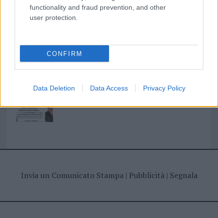
I nostri cari
functionality and fraud prevention, and other
user protection.
I nostri cari
CONFIRM
Giovannimaria Cabras
Data Deletion
Data Access
Privacy Policy
Invia un Comunicato Stampa
|
Pubblicità
|
Segnala