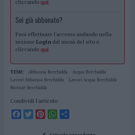
cliccando
qui
Sei già abbonato?
Puoi effettuare l'accesso andando nella
sezione
Login
dal menù del sito o
cliccando
qui
TEMI:
Abbanoa Berchidda
Acqua Berchidda
Lavori Abbanoa Berchidda
Lavori Acqua Berchidda
Notizie Berchidda
Condividi l'articolo
F
T
Pi
W
S
a
w
n
h
h
ce
it
te
at
a
Articolo precedente