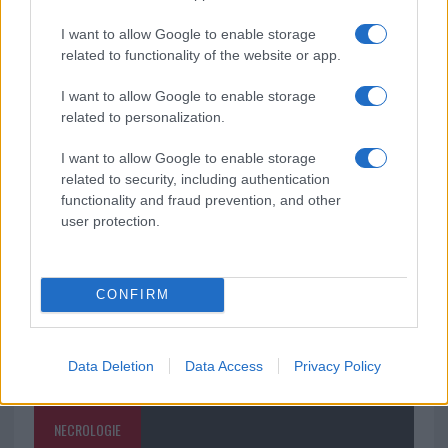
soluzione ideale per la casa e l’ufficio
I want to allow Google to enable storage
related to functionality of the website or app.
Monte Pino, la fine di un lungo dolore: storia e
rinascita della strada che segnò la Gallura
I want to allow Google to enable storage
related to personalization.
Raid nelle campagne di Berchidda, rischio per
I want to allow Google to enable storage
la rete elettrica
related to security, including authentication
functionality and fraud prevention, and other
user protection.
CONFIRM
Data Deletion
Data Access
Privacy Policy
NECROLOGIE