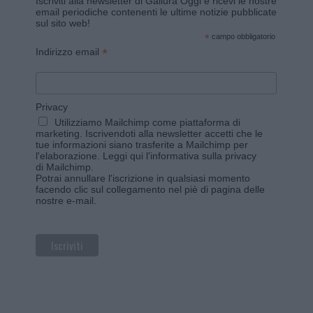
Iscriviti alla newsletter di Gallura Oggi e ricevi le nostre
email periodiche contenenti le ultime notizie pubblicate
sul sito web!
*
campo obbligatorio
*
Indirizzo email
Privacy
Utilizziamo Mailchimp come piattaforma di
marketing. Iscrivendoti alla newsletter accetti che le
tue informazioni siano trasferite a Mailchimp per
l'elaborazione.
Leggi qui l'informativa sulla privacy
di Mailchimp
.
Potrai annullare l'iscrizione in qualsiasi momento
facendo clic sul collegamento nel piè di pagina delle
nostre e-mail.