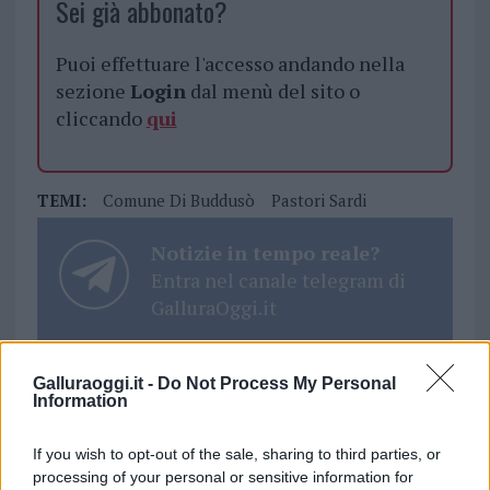
Sei già abbonato?
Puoi effettuare l'accesso andando nella
sezione
Login
dal menù del sito o
cliccando
qui
TEMI:
Comune Di Buddusò
Pastori Sardi
Notizie in tempo reale?
Entra nel canale telegram di
GalluraOggi.it
Galluraoggi.it -
Do Not Process My Personal
Information
Inviaci le tue segnalazioni,
i tuoi video e le tue foto
If you wish to opt-out of the sale, sharing to third parties, or
Su WhatsApp al numero +39
processing of your personal or sensitive information for