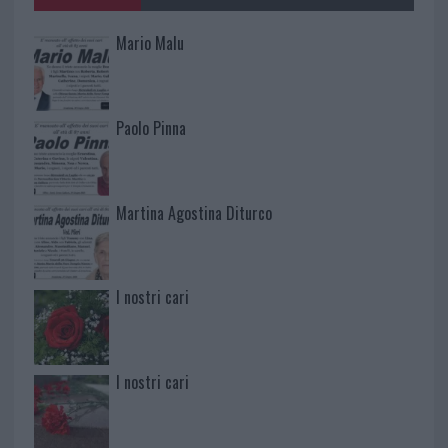
Mario Malu
Paolo Pinna
Martina Agostina Diturco
I nostri cari
I nostri cari