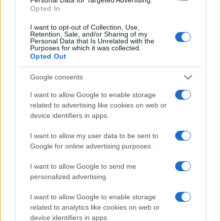
o
p
Opted In
NOTIZIE RECENTI
k
p
I want to opt-out of Collection, Use,
Retention, Sale, and/or Sharing of my
Personal Data that Is Unrelated with the
Le previsioni meteo per il weekend a Olbia e in
Purposes for which it was collected.
Gallura
Opted Out
Google consents
Michelle Hunziker in Gallura, bella anche dal
I want to allow Google to enable storage
vivo: un amico vip svela come fa
related to advertising like cookies on web or
device identifiers in apps.
Calangianus, dopo le polemiche il centro
I want to allow my user data to be sent to
accoglienza minori chiude
Google for online advertising purposes.
I want to allow Google to send me
Olbia, divieto di sosta contro spaccio e degrado:
personalized advertising.
esplode la protesta
I want to allow Google to enable storage
related to analytics like cookies on web or
Pausa caffè impeccabile: come scegliere la
device identifiers in apps.