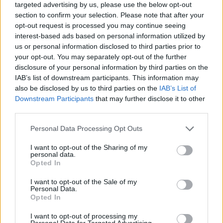
345 356 7512
targeted advertising by us, please use the below opt-out
section to confirm your selection. Please note that after your
opt-out request is processed you may continue seeing
interest-based ads based on personal information utilized by
us or personal information disclosed to third parties prior to
your opt-out. You may separately opt-out of the further
Ricevi le nostre ultime news
disclosure of your personal information by third parties on the
IAB’s list of downstream participants. This information may
da
Google News
also be disclosed by us to third parties on the
IAB’s List of
Downstream Participants
that may further disclose it to other
third parties.
Condividi l'articolo
Please note that this website/app uses one or more Google
Personal Data Processing Opt Outs
services and may gather and store information including but
F
T
Pi
W
S
not limited to your visit or usage behaviour. You may click to
I want to opt-out of the Sharing of my
personal data.
grant or deny consent to Google and its third-party tags to
a
w
n
h
h
Opted In
use your data for below specified purposes in below Google
ce
it
te
at
a
consent section.
Articolo precedente
I want to opt-out of the Sale of my
Personal Data.
b
te
re
s
re
Prossimo articolo
Opted In
o
r
st
A
I want to opt-out of processing my
Personal Data for Targeted Advertising.