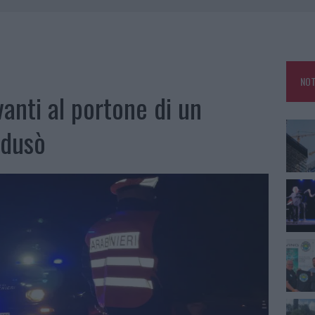
: SALVATE DAI VIGILI DEL FUOCO
ZIONE SOA IN ITALIA: LISTA DELLE 4 REALTÀ PIÙ EFFICIENTI NELLA GESTIONE
NOT
 OUT AD OLBIA PER IL READING SU ATZENI
anti al portone di un
NNI DEL DIVING CENTER DI TEGGE
ddusò