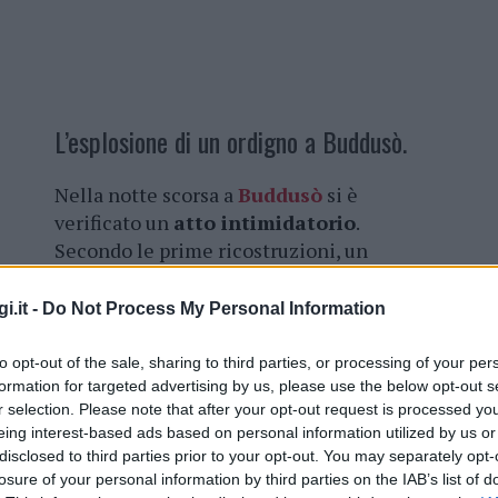
L’esplosione di un ordigno a Buddusò.
Nella notte scorsa a
Buddusò
si è
verificato un
atto intimidatorio
.
Secondo le prime ricostruzioni, un
ordigno è stato collocato e fatto
esplodere proprio davanti alla porta
i.it -
Do Not Process My Personal Information
d’ingresso dell’abitazione di
Piero
Sanna
, noto imprenditore nel settore
to opt-out of the sale, sharing to third parties, or processing of your per
immobiliare. L’esplosione ha causato
formation for targeted advertising by us, please use the below opt-out s
r selection. Please note that after your opt-out request is processed y
danni ingenti,
compromettendo
eing interest-based ads based on personal information utilized by us or
gravemente la facciata
della casa.
disclosed to third parties prior to your opt-out. You may separately opt-
losure of your personal information by third parties on the IAB’s list of
mediatamente sul posto e hanno avviato le