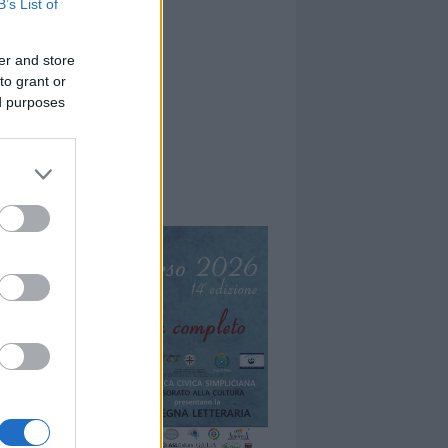
B’s List of
er and store
to grant or
ed purposes