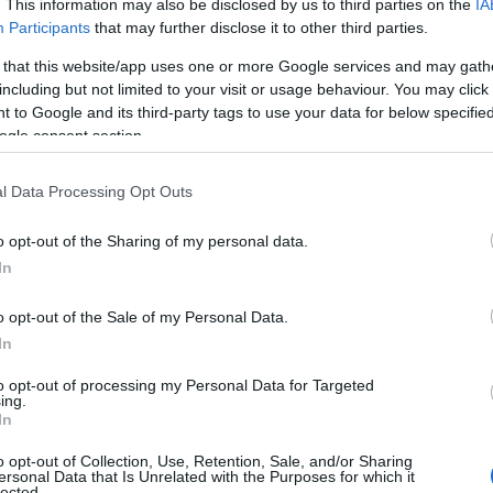
. This information may also be disclosed by us to third parties on the
IA
ili di questo gesto. I militari sono attualmente
Participants
that may further disclose it to other third parties.
stimonianze utili a ricostruire l’accaduto,
 that this website/app uses one or more Google services and may gath
a dinamica dell’esplosione e le possibili
including but not limited to your visit or usage behaviour. You may click 
all’installazione dell’ordigno
.
 to Google and its third-party tags to use your data for below specifi
ogle consent section.
l Data Processing Opt Outs
o opt-out of the Sharing of my personal data.
In
o opt-out of the Sale of my Personal Data.
In
azionali?
to opt-out of processing my Personal Data for Targeted
ing.
 mese
cliccando
qui
In
o opt-out of Collection, Use, Retention, Sale, and/or Sharing
ersonal Data that Is Unrelated with the Purposes for which it
lected.