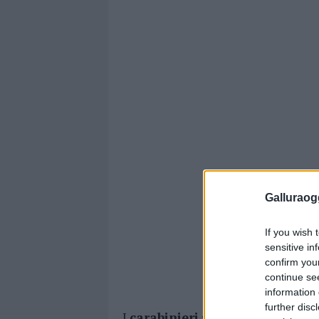
Galluraogg
If you wish 
sensitive in
confirm you
continue se
information 
further disc
I
carabinieri
sono intervenuti im