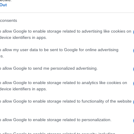
Out
do nella sezione
Login
dal menù del sito o
consents
o allow Google to enable storage related to advertising like cookies on
evice identifiers in apps.
Buddusò
Ordigno Buddusò
Piero Sanna
o allow my user data to be sent to Google for online advertising
lazioni, i tuoi video e le tue foto
s.
ro +39 345 356 7512
to allow Google to send me personalized advertising.
o allow Google to enable storage related to analytics like cookies on
evice identifiers in apps.
eale?
gram di GalluraOggi.it
o allow Google to enable storage related to functionality of the website
o allow Google to enable storage related to personalization.
ime news da
Google News
o allow Google to enable storage related to security, including