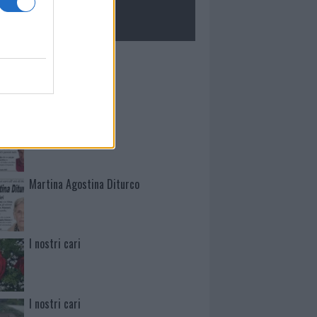
ROLOGIE
Mario Malu
Paolo Pinna
Martina Agostina Diturco
I nostri cari
I nostri cari