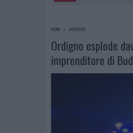
5 AGOSTO 2026
|
TURISTE SI PERDONO A TAVOLARA
6 AGOSTO 2026
|
MIGLIORI AGENZIE PER L’ATTESTA
DELLE PRATICHE
HOME
BUDDUSÒ
5 AGOSTO 2026
|
“SUL FILO DEL DISCORSO”: SOLD
Ordigno esplode dav
5 AGOSTO 2026
|
LA MADDALENA, FESTA PER I 30 A
imprenditore di Bu