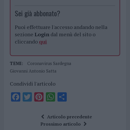
Sei già abbonato?
Puoi effettuare l'accesso andando nella
sezione
Login
dal menù del sito o
cliccando
qui
TEMI:
Coronavirus Sardegna
Giovanni Antonio Satta
Condividi l'articolo
F
T
Pi
W
S
a
w
n
h
h
ce
it
te
at
a
Articolo precedente
b
te
re
s
re
Prossimo articolo