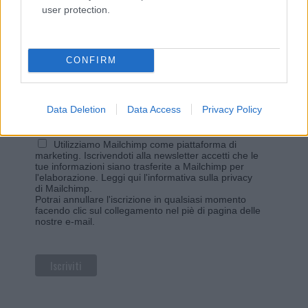
user protection.
Iscriviti alla newsletter di Gallura Oggi e ricevi le nostre
email periodiche contenenti le ultime notizie pubblicate
sul sito web!
*
campo obbligatorio
CONFIRM
*
Indirizzo email
Data Deletion
Data Access
Privacy Policy
Privacy
Utilizziamo Mailchimp come piattaforma di
marketing. Iscrivendoti alla newsletter accetti che le
tue informazioni siano trasferite a Mailchimp per
l'elaborazione.
Leggi qui l'informativa sulla privacy
di Mailchimp
.
Potrai annullare l'iscrizione in qualsiasi momento
facendo clic sul collegamento nel piè di pagina delle
nostre e-mail.