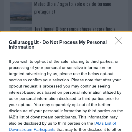
Meteo Olbia 7 agosto, sole e caldo tornano
protagonisti
Test tunnel Olbia: rampe chiuse ancora fino a
fine agosto
Galluraoggi.it -
Do Not Process My Personal
Information
Aggius conquista la classifica delle mete più
amate dell’estate 2026
If you wish to opt-out of the sale, sharing to third parties, or
processing of your personal or sensitive information for
targeted advertising by us, please use the below opt-out
section to confirm your selection. Please note that after your
opt-out request is processed you may continue seeing
interest-based ads based on personal information utilized by
us or personal information disclosed to third parties prior to
your opt-out. You may separately opt-out of the further
disclosure of your personal information by third parties on the
IAB’s list of downstream participants. This information may
also be disclosed by us to third parties on the
IAB’s List of
Downstream Participants
that may further disclose it to other