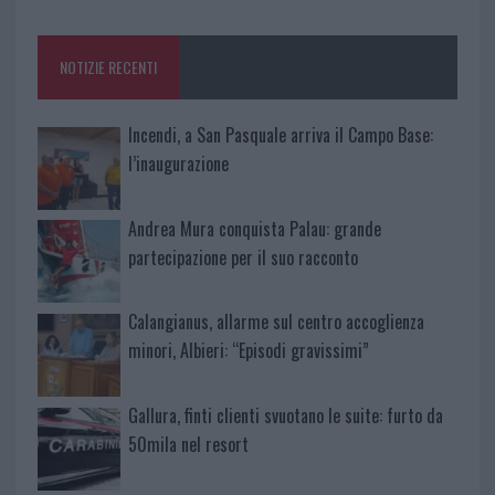
o
r
st
A
o
p
NOTIZIE RECENTI
k
p
Incendi, a San Pasquale arriva il Campo Base:
l’inaugurazione
Andrea Mura conquista Palau: grande
partecipazione per il suo racconto
Calangianus, allarme sul centro accoglienza
minori, Albieri: “Episodi gravissimi”
Gallura, finti clienti svuotano le suite: furto da
50mila nel resort