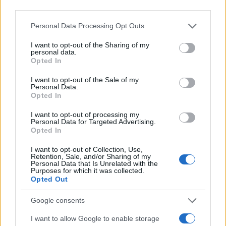
third parties.
NECROLOGIE
Please note that this website/app uses one or more Google
Personal Data Processing Opt Outs
services and may gather and store information including but
Mario Malu
not limited to your visit or usage behaviour. You may click to
I want to opt-out of the Sharing of my
personal data.
grant or deny consent to Google and its third-party tags to
Opted In
use your data for below specified purposes in below Google
consent section.
I want to opt-out of the Sale of my
Paolo Pinna
Personal Data.
Opted In
I want to opt-out of processing my
Personal Data for Targeted Advertising.
Martina Agostina Diturco
Opted In
I want to opt-out of Collection, Use,
Retention, Sale, and/or Sharing of my
Personal Data that Is Unrelated with the
I nostri cari
Purposes for which it was collected.
Opted Out
Google consents
I nostri cari
I want to allow Google to enable storage