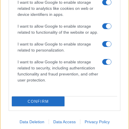
Tre milioni di euro dalla Provincia Gallura per
I want to allow Google to enable storage
related to analytics like cookies on web or
nuove aule nelle scuole di Olbia
device identifiers in apps.
Incidente sulla provinciale 125, paura tra Olbia e
I want to allow Google to enable storage
related to functionality of the website or app.
Arzachena
I want to allow Google to enable storage
related to personalization.
Incidente sulla strada provinciale ad Arzachena,
un ferito
I want to allow Google to enable storage
related to security, including authentication
functionality and fraud prevention, and other
Sangue, musica e solidarietà con Avis Olbia al
user protection.
Delta Center
CONFIRM
Data Deletion
Data Access
Privacy Policy