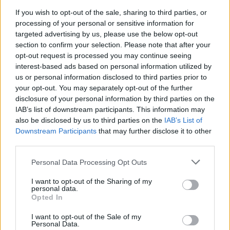
If you wish to opt-out of the sale, sharing to third parties, or
processing of your personal or sensitive information for
targeted advertising by us, please use the below opt-out
Notizie in tempo reale?
section to confirm your selection. Please note that after your
Entra nel canale telegram di
opt-out request is processed you may continue seeing
GalluraOggi.it
interest-based ads based on personal information utilized by
us or personal information disclosed to third parties prior to
your opt-out. You may separately opt-out of the further
disclosure of your personal information by third parties on the
IAB’s list of downstream participants. This information may
also be disclosed by us to third parties on the
IAB’s List of
Ricevi le nostre ultime news
Downstream Participants
that may further disclose it to other
third parties.
da
Google News
Please note that this website/app uses one or more Google
Personal Data Processing Opt Outs
services and may gather and store information including but
not limited to your visit or usage behaviour. You may click to
I want to opt-out of the Sharing of my
Condividi l'articolo
personal data.
grant or deny consent to Google and its third-party tags to
Opted In
use your data for below specified purposes in below Google
F
T
Pi
W
S
consent section.
I want to opt-out of the Sale of my
a
w
n
h
h
Personal Data.