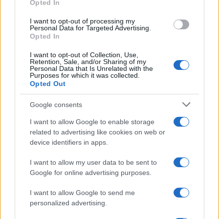
Opted In
ce
it
te
at
a
Articolo precedente
I want to opt-out of processing my
b
te
re
s
re
Prossimo articolo
Personal Data for Targeted Advertising.
Opted In
o
r
st
A
I want to opt-out of Collection, Use,
o
p
Retention, Sale, and/or Sharing of my
NOTIZIE RECENTI
Personal Data that Is Unrelated with the
k
p
Purposes for which it was collected.
Opted Out
Cannigione celebra la cultura gallurese con il
Google consents
“Poker letterario”
I want to allow Google to enable storage
related to advertising like cookies on web or
È scontro tra Misericordia e Comune di Santa
device identifiers in apps.
Teresa Gallura
I want to allow my user data to be sent to
Google for online advertising purposes.
Controlli rafforzati in Costa Smeralda, 20
I want to allow Google to send me
arresti e 135 denunce
personalized advertising.