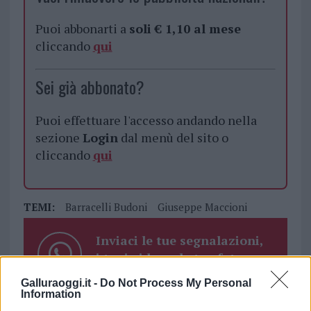
Puoi abbonarti a
soli € 1,10 al mese
cliccando
qui
Sei già abbonato?
Puoi effettuare l'accesso andando nella
sezione
Login
dal menù del sito o
cliccando
qui
TEMI:
Barracelli Budoni
Giuseppe Maccioni
Inviaci le tue segnalazioni,
i tuoi video e le tue foto
Su WhatsApp al numero +39
Galluraoggi.it -
Do Not Process My Personal
345 356 7512
Information