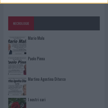
NECROLOGIE
Mario Malu
Paolo Pinna
Martina Agostina Diturco
I nostri cari