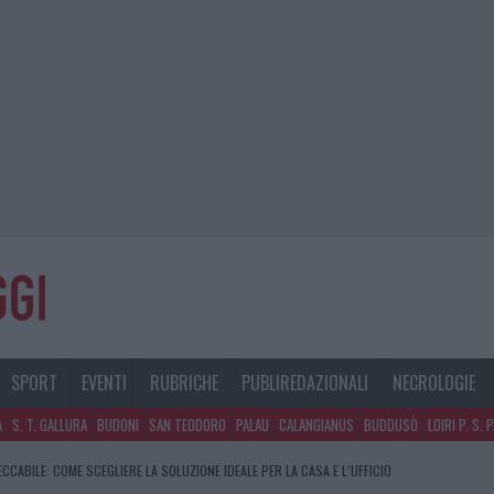
SPORT
EVENTI
RUBRICHE
PUBLIREDAZIONALI
NECROLOGIE
A
S. T. GALLURA
BUDONI
SAN TEODORO
PALAU
CALANGIANUS
BUDDUSÒ
LOIRI P. S. 
CCABILE: COME SCEGLIERE LA SOLUZIONE IDEALE PER LA CASA E L’UFFICIO
TEO PER IL WEEKEND A OLBIA E IN GALLURA