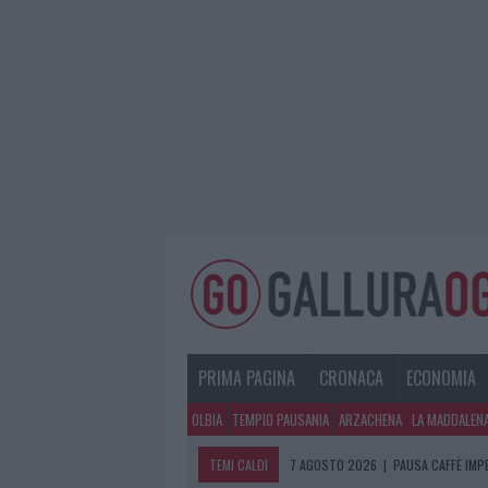
PRIMA PAGINA
CRONACA
ECONOMIA
OLBIA
TEMPIO PAUSANIA
ARZACHENA
LA MADDALEN
TEMI CALDI
7 AGOSTO 2026
|
PAUSA CAFFÈ IMPE
7 AGOSTO 2026
|
LE PREVISIONI ME