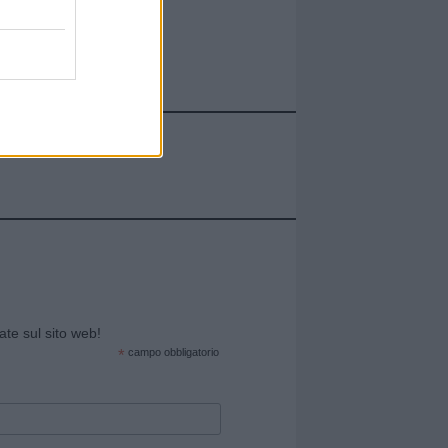
cate sul sito web!
*
campo obbligatorio