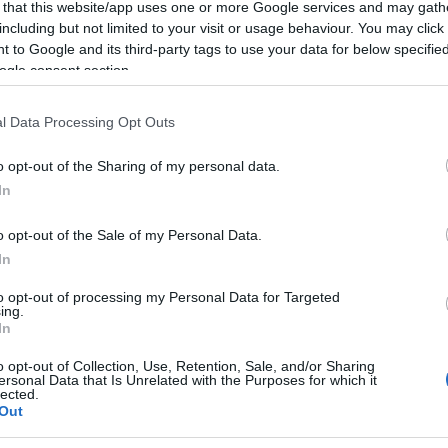
 that this website/app uses one or more Google services and may gath
quadrare i conti e garantire i servizi essenziali
including but not limited to your visit or usage behaviour. You may click 
ssessore regionale della Difesa dell’Ambiente,
 to Google and its third-party tags to use your data for below specifi
 civile, Gianni Lampis.
ogle consent section.
l Data Processing Opt Outs
o opt-out of the Sharing of my personal data.
azionali?
In
 mese
cliccando
qui
o opt-out of the Sale of my Personal Data.
In
to opt-out of processing my Personal Data for Targeted
ing.
do nella sezione
Login
dal menù del sito o
In
o opt-out of Collection, Use, Retention, Sale, and/or Sharing
ersonal Data that Is Unrelated with the Purposes for which it
lected.
Out