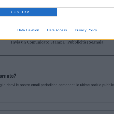
dente
Prossimo articolo
CONFIRM
Data Deletion
Data Access
Privacy Policy
Invia un Comunicato Stampa
|
Pubblicità
|
Segnala
iornato?
ggi e ricevi le nostre email periodiche contenenti le ultime notizie pubbli