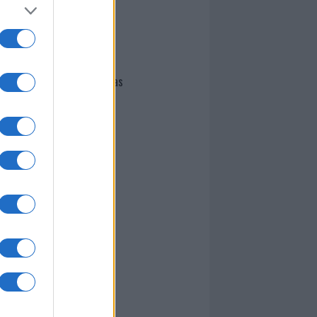
I nostri cari
Giovannimaria Cabras