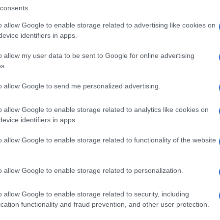
consents
lazioni, i tuoi video e le tue foto
o allow Google to enable storage related to advertising like cookies on
ro +39 345 356 7512
evice identifiers in apps.
o allow my user data to be sent to Google for online advertising
s.
eale?
to allow Google to send me personalized advertising.
gram di GalluraOggi.it
o allow Google to enable storage related to analytics like cookies on
evice identifiers in apps.
o allow Google to enable storage related to functionality of the website
ime news da
Google News
o allow Google to enable storage related to personalization.
o allow Google to enable storage related to security, including
cation functionality and fraud prevention, and other user protection.