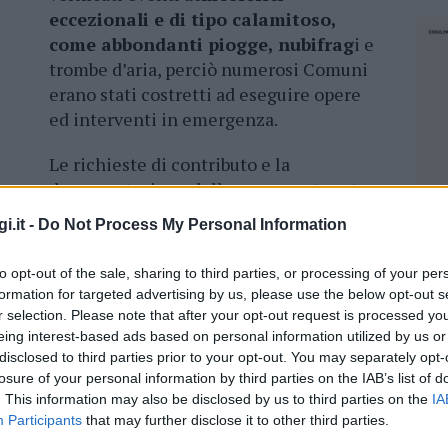
eccezionali e di tipo calamitoso,
come abbondanti piogge, nubifrag
i e
trombe d’aria, perciò numerosi Comuni
erano stati costretti ad eseguire opere
ed interventi in emergenza.
Le richieste di contributo e la
documentazione delle spese sostenute
te esaminate dalla direzione generale della
i.it -
Do Not Process My Personal Information
effettuato la verifica tecnico-amministrativa,
imborso complessivo di 775mila euro,
to opt-out of the sale, sharing to third parties, or processing of your per
 Giunta regionale. I Comuni beneficiari sono
formation for targeted advertising by us, please use the below opt-out s
51);
Onifai (15.249); Orosei (32.310); San
r selection. Please note that after your opt-out request is processed y
99.993); Siniscola (225.992); Tiana (42.801);
eing interest-based ads based on personal information utilized by us or
disclosed to third parties prior to your opt-out. You may separately opt-
losure of your personal information by third parties on the IAB’s list of
. This information may also be disclosed by us to third parties on the
IA
a ed istituzionale alle comunità locali
ed
Participants
that may further disclose it to other third parties.
no di essere ristorati e quotidianamente
NEC