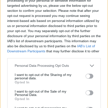
processing of your personal or sensitive information for
targeted advertising by us, please use the below opt-out
Puoi effettuare l'accesso andando nella
section to confirm your selection. Please note that after your
sezione
Login
dal menù del sito o
opt-out request is processed you may continue seeing
cliccando
qui
interest-based ads based on personal information utilized by
us or personal information disclosed to third parties prior to
your opt-out. You may separately opt-out of the further
disclosure of your personal information by third parties on the
TEMI:
Bambino Segregato
IAB’s list of downstream participants. This information may
Casa Degli Orrori Arzachena
also be disclosed by us to third parties on the
IAB’s List of
Maltrattamenti Arzachena
Downstream Participants
that may further disclose it to other
third parties.
Notizie in tempo reale?
Please note that this website/app uses one or more Google
Personal Data Processing Opt Outs
Entra nel canale telegram di
services and may gather and store information including but
GalluraOggi.it
not limited to your visit or usage behaviour. You may click to
I want to opt-out of the Sharing of my
personal data.
grant or deny consent to Google and its third-party tags to
Opted In
use your data for below specified purposes in below Google
consent section.
I want to opt-out of the Sale of my
Personal Data.
Inviaci le tue segnalazioni,
Opted In
i tuoi video e le tue foto
I want to opt-out of processing my