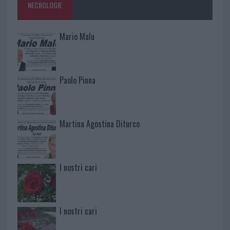
NECROLOGIE
Mario Malu
Paolo Pinna
Martina Agostina Diturco
I nostri cari
I nostri cari