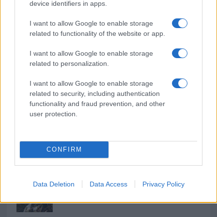
o
r
st
A
device identifiers in apps.
o
p
I want to allow Google to enable storage
NOTIZIE RECENTI
k
p
related to functionality of the website or app.
I want to allow Google to enable storage
Soccorso tra i mega yacht sulla spiaggia di La
related to personalization.
Maddalena: cosa è successo
I want to allow Google to enable storage
related to security, including authentication
Scontro Misericordia-Comune: Oltre le Bocche
functionality and fraud prevention, and other
attacca la sindaca
user protection.
Salvini contestato a L’Agnata, il ministro
interviene: “Amo De Andrè che democrazia è?”
CONFIRM
Porto Taverna, strage di pesci nello stagno:
Data Deletion
Data Access
Privacy Policy
scattano le prime bonifiche