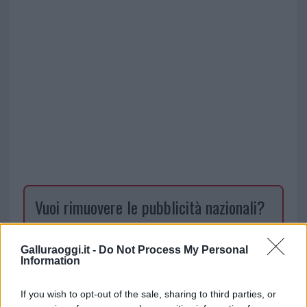
Vuoi rimuovere le pubblicità nazionali?
Puoi abbonarti a
soli € 1,10 al mese
Galluraoggi.it -
Do Not Process My Personal
cliccando
qui
Information
Sei già abbonato?
If you wish to opt-out of the sale, sharing to third parties, or