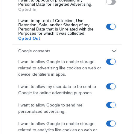
Su WhatsApp al numero +39
Personal Data for Targeted Advertising.
Opted In
345 356 7512
I want to opt-out of Collection, Use,
Retention, Sale, and/or Sharing of my
Personal Data that Is Unrelated with the
Purposes for which it was collected.
Opted Out
Ricevi le nostre ultime news
Google consents
da
Google News
I want to allow Google to enable storage
related to advertising like cookies on web or
device identifiers in apps.
Condividi l'articolo
I want to allow my user data to be sent to
Google for online advertising purposes.
F
T
Pi
W
S
a
w
n
h
h
I want to allow Google to send me
personalized advertising.
ce
it
te
at
a
Articolo precedente
b
te
re
s
re
I want to allow Google to enable storage
Prossimo articolo
related to analytics like cookies on web or