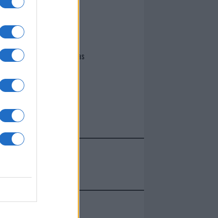
I nostri cari
Giovannimaria Cabras