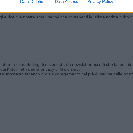
Data Deletion
Data Access
Privacy Policy
iornato?
ggi e ricevi le nostre email periodiche contenenti le ultime notizie pubbli
aforma di marketing. Iscrivendoti alla newsletter accetti che le tue info
qui l'informativa sulla privacy di Mailchimp
.
siasi momento facendo clic sul collegamento nel piè di pagina delle nostr