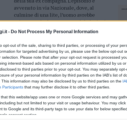
della sua ex compagna. L’episodio è
avvenuto in via Nazionale, dove, al
culmine di una lite, l’uomo avrebbe
spintonato la donna, causandole lesioni
lievi. Sono intervenuti i carabinieri di
i.it -
Do Not Process My Personal Information
Siniscola.
to opt-out of the sale, sharing to third parties, or processing of your per
talking e minacce alla ex e al suo
formation for targeted advertising by us, please use the below opt-out s
r selection. Please note that after your opt-out request is processed y
eing interest-based ads based on personal information utilized by us or
disclosed to third parties prior to your opt-out. You may separately opt-
losure of your personal information by third parties on the IAB’s list of
. This information may also be disclosed by us to third parties on the
IA
Participants
that may further disclose it to other third parties.
azionali?
 that this website/app uses one or more Google services and may gath
including but not limited to your visit or usage behaviour. You may click 
 mese
cliccando
qui
 to Google and its third-party tags to use your data for below specifi
ogle consent section.
NEC