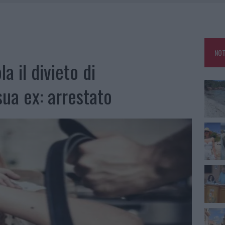
HE IL CENTRO ACCOGLIENZA MINORI CHIUDE
RO SPACCIO E DEGRADO: ESPLODE LA PROTESTA
SCEGLIERE LA SOLUZIONE IDEALE PER LA CASA E L’UFFICIO
NOT
KEND A OLBIA E IN GALLURA
a il divieto di
sua ex: arrestato