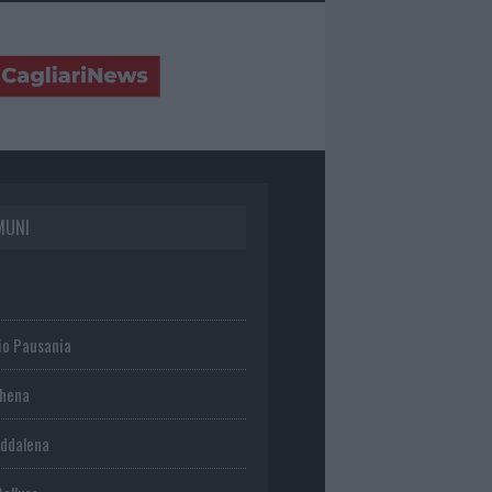
MUNI
io Pausania
chena
ddalena