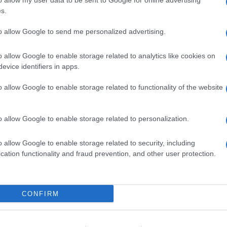
o allow my user data to be sent to Google for online advertising
ime news da
Google News
s.
to allow Google to send me personalized advertising.
o allow Google to enable storage related to analytics like cookies on
evice identifiers in apps.
o allow Google to enable storage related to functionality of the website
dente
Prossimo articolo
o allow Google to enable storage related to personalization.
o allow Google to enable storage related to security, including
cation functionality and fraud prevention, and other user protection.
Invia un Comunicato Stampa
|
Pubblicità
|
Segnala
CONFIRM