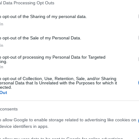
l Data Processing Opt Outs
do nella sezione
Login
dal menù del sito o
o opt-out of the Sharing of my personal data.
In
o opt-out of the Sale of my Personal Data.
o Budoni
Notizie Budoni
Stalking Budoni
In
to opt-out of processing my Personal Data for Targeted
ing.
lazioni, i tuoi video e le tue foto
In
ro +39 345 356 7512
o opt-out of Collection, Use, Retention, Sale, and/or Sharing
ersonal Data that Is Unrelated with the Purposes for which it
lected.
Out
eale?
gram di GalluraOggi.it
consents
o allow Google to enable storage related to advertising like cookies on
evice identifiers in apps.