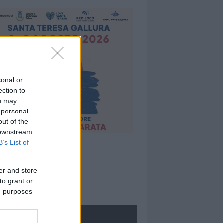
sonal or
ection to
ou may
 personal
out of the
 downstream
B’s List of
er and store
to grant or
ed purposes
ROLOGIE