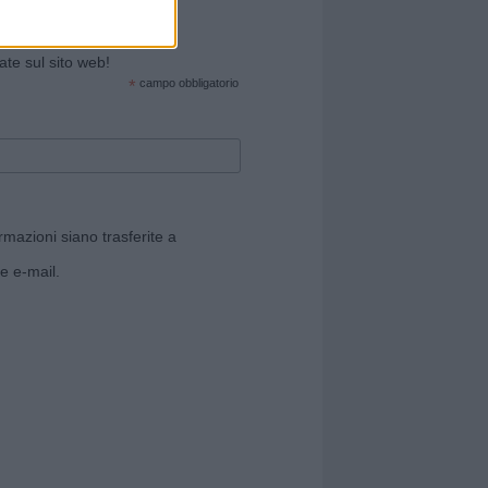
cate sul sito web!
*
campo obbligatorio
rmazioni siano trasferite a
e e-mail.