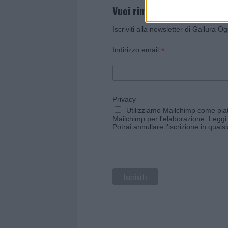
Vuoi rimanere sempre agg
Iscriviti alla newsletter di Gallura O
*
Indirizzo email
Privacy
Utilizziamo Mailchimp come piatt
Mailchimp per l'elaborazione.
Leggi 
Potrai annullare l'iscrizione in qual