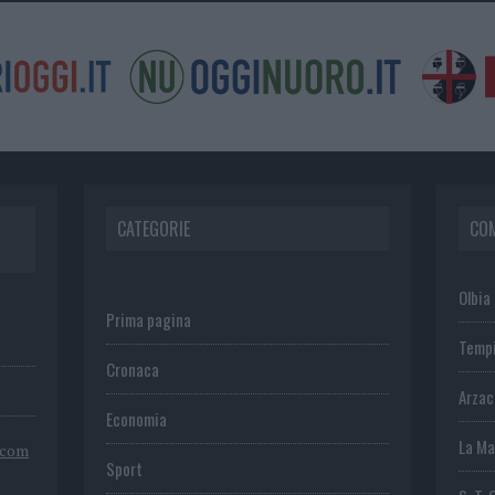
CATEGORIE
CO
Olbia
Prima pagina
Temp
Cronaca
Arza
Economia
La Ma
.com
Sport