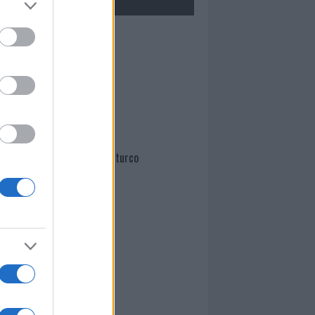
Mario Malu
Paolo Pinna
Martina Agostina Diturco
I nostri cari
I nostri cari