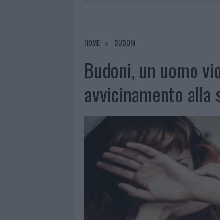
7 AGOSTO 2026
|
CALANGIANUS, DOPO LE POLEMIC
7 AGOSTO 2026
|
OLBIA, DIVIETO DI SOSTA CONT
7 AGOSTO 2026
|
PAUSA CAFFÈ IMPECCABILE: COME 
HOME
BUDONI
7 AGOSTO 2026
|
LE PREVISIONI METEO PER IL WEE
Budoni, un uomo viol
avvicinamento alla 