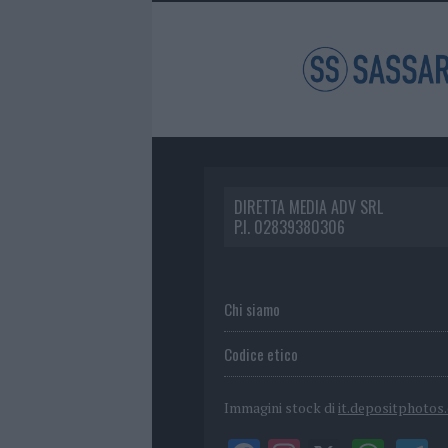
DIRETTA MEDIA ADV SRL
P.I. 02839380306
Chi siamo
Codice etico
Immagini stock di
it.depositphotos