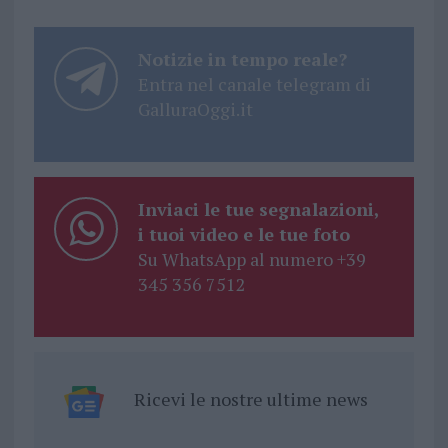
Notizie in tempo reale?
Entra nel canale telegram di
GalluraOggi.it
Inviaci le tue segnalazioni,
i tuoi video e le tue foto
Su WhatsApp al numero +39
345 356 7512
Ricevi le nostre ultime news