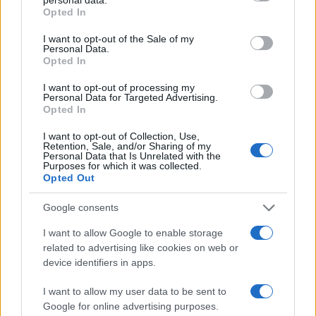
Sangue, musica e solidarietà con Avis Olbia al
grant or deny consent to Google and its third-party tags to
Opted In
Delta Center
use your data for below specified purposes in below Google
consent section.
I want to opt-out of the Sale of my
Personal Data.
Meteo Olbia 9 agosto, temperature in calo
Opted In
I want to opt-out of processing my
Personal Data for Targeted Advertising.
Opted In
Salmo finisce in ospedale a Catania, ma il tour
va avanti: “Sicilia, ci sono”
I want to opt-out of Collection, Use,
Retention, Sale, and/or Sharing of my
Personal Data that Is Unrelated with the
Purposes for which it was collected.
Jovanotti, Gabry Ponte e Alfa: Olbia ombelico del
Opted Out
mondo per una notte
Google consents
I want to allow Google to enable storage
Giorgia Meloni a La Maddalena, la vicesindaco:
related to advertising like cookies on web or
“Orgoglio e discrezione per visita privata̶…
device identifiers in apps.
I want to allow my user data to be sent to
Incendio nella notte a Olbia, a fuoco due furgoni
Google for online advertising purposes.