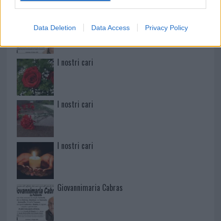
Martina Agostina Diturco
Data Deletion
Data Access
Privacy Policy
I nostri cari
I nostri cari
I nostri cari
Giovannimaria Cabras