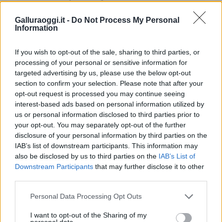
da
Google News
Galluraoggi.it -
Do Not Process My Personal
Information
Condividi l'articolo
If you wish to opt-out of the sale, sharing to third parties, or
F
T
Pi
W
S
processing of your personal or sensitive information for
targeted advertising by us, please use the below opt-out
a
w
n
h
h
section to confirm your selection. Please note that after your
ce
it
te
at
a
opt-out request is processed you may continue seeing
Articolo precedente
interest-based ads based on personal information utilized by
b
te
re
s
re
Prossimo articolo
us or personal information disclosed to third parties prior to
o
r
st
A
your opt-out. You may separately opt-out of the further
disclosure of your personal information by third parties on the
o
p
IAB’s list of downstream participants. This information may
NOTIZIE RECENTI
k
p
also be disclosed by us to third parties on the
IAB’s List of
Downstream Participants
that may further disclose it to other
third parties.
Incidente sulla strada provinciale ad Arzachena,
un ferito
Please note that this website/app uses one or more Google
Personal Data Processing Opt Outs
services and may gather and store information including but
not limited to your visit or usage behaviour. You may click to
I want to opt-out of the Sharing of my
personal data.