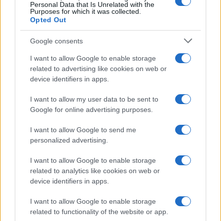
Personal Data that Is Unrelated with the
Purposes for which it was collected.
da
Google News
Opted Out
Google consents
Condividi l'articolo
I want to allow Google to enable storage
related to advertising like cookies on web or
F
T
Pi
W
S
device identifiers in apps.
a
w
n
h
h
I want to allow my user data to be sent to
ce
it
te
at
a
Articolo precedente
Google for online advertising purposes.
b
te
re
s
re
Prossimo articolo
I want to allow Google to send me
o
r
st
A
personalized advertising.
o
p
NOTIZIE RECENTI
I want to allow Google to enable storage
k
p
related to analytics like cookies on web or
device identifiers in apps.
Incendio nella notte a Olbia, a fuoco due furgoni
I want to allow Google to enable storage
related to functionality of the website or app.