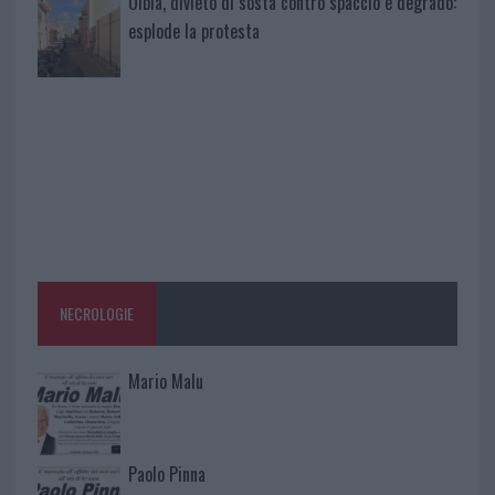
Olbia, divieto di sosta contro spaccio e degrado:
esplode la protesta
NECROLOGIE
Mario Malu
Paolo Pinna