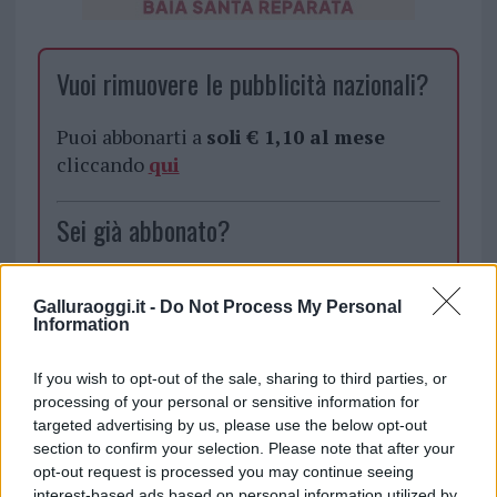
Vuoi rimuovere le pubblicità nazionali?
Puoi abbonarti a
soli € 1,10 al mese
cliccando
qui
Sei già abbonato?
Puoi effettuare l'accesso andando nella
Galluraoggi.it -
Do Not Process My Personal
sezione
Login
dal menù del sito o
Information
cliccando
qui
If you wish to opt-out of the sale, sharing to third parties, or
processing of your personal or sensitive information for
TEMI:
Capitaneria Di Olbia
Catamarano Budoni
targeted advertising by us, please use the below opt-out
section to confirm your selection. Please note that after your
Catamarano In Fiamme
Catamarano Porto Ottiolu
opt-out request is processed you may continue seeing
Guardia Costiera Olbia
Incendio Budoni
interest-based ads based on personal information utilized by