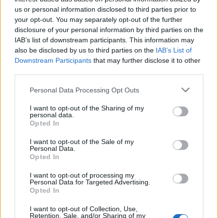
Incenmdio Porto Ottiolu
Notizie Budoni
us or personal information disclosed to third parties prior to
Notizie Porto Ottiolu
Sardegna Catamarano
your opt-out. You may separately opt-out of the further
disclosure of your personal information by third parties on the
Inviaci le tue segnalazioni,
IAB’s list of downstream participants. This information may
also be disclosed by us to third parties on the
IAB’s List of
i tuoi video e le tue foto
Downstream Participants
that may further disclose it to other
Su WhatsApp al numero +39
third parties.
345 356 7512
Please note that this website/app uses one or more Google
Personal Data Processing Opt Outs
services and may gather and store information including but
not limited to your visit or usage behaviour. You may click to
I want to opt-out of the Sharing of my
personal data.
grant or deny consent to Google and its third-party tags to
Opted In
Notizie in tempo reale?
use your data for below specified purposes in below Google
Entra nel canale telegram di
consent section.
I want to opt-out of the Sale of my
Personal Data.
GalluraOggi.it
Opted In
I want to opt-out of processing my
Personal Data for Targeted Advertising.
Opted In
Ricevi le nostre ultime news
I want to opt-out of Collection, Use,
Retention, Sale, and/or Sharing of my