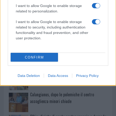
A fuoco un deposito con bombole, intervento dei
I want to allow Google to enable storage
related to personalization.
vigili del fuoco a Rudalza
I want to allow Google to enable storage
related to security, including authentication
Ristorante distrutto dalle fiamme a La
functionality and fraud prevention, and other
Maddalena, incendio a Monti d’à rena
user protection.
Le previsioni meteo per il weekend a Olbia e in
Gallura
CONFIRM
Michelle Hunziker in Gallura, bella anche dal
Data Deletion
Data Access
Privacy Policy
vivo: un amico vip svela come fa
Calangianus, dopo le polemiche il centro
accoglienza minori chiude