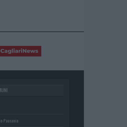
MUNI
io Pausania