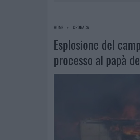
7 AGOSTO 2026
|
MIGLIORI CLINICH
RIFERIMENTO PER I TRATTAMENTI LA
7 AGOSTO 2026
|
NUOVI STALLI RESIDENTI A PALA
HOME
CRONACA
7 AGOSTO 2026
|
FILM INTERNAZIONALE, CASTING
Esplosione del campe
7 AGOSTO 2026
|
PORTO ROTONDO OSPITA LA GRAN
processo al papà d