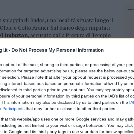
a spiaggia di Bados, una località situata lungo il
 Olbia e Golfo Aranci. Sul banco degli imputati
el Imbuzan
, accusato dalla Procura di Tempio
so l’uso scorretto di un fornello da campeggio
.
i.it -
Do Not Process My Personal Information
to opt-out of the sale, sharing to third parties, or processing of your per
formation for targeted advertising by us, please use the below opt-out s
r selection. Please note that after your opt-out request is processed y
 nell’esplosione del camper a Bados,
eing interest-based ads based on personal information utilized by us or
dre
disclosed to third parties prior to your opt-out. You may separately opt-
losure of your personal information by third parties on the IAB’s list of
nalista Antonello Desini, ha respinto le accuse
. This information may also be disclosed by us to third parties on the
IA
Participants
that may further disclose it to other third parties.
 fermezza che quel dispositivo di cottura non
a prima udienza il giudice ha accolto le prove e
 that this website/app uses one or more Google services and may gath
dal pubblico ministero, decidendo poi di
including but not limited to your visit or usage behaviour. You may click 
NEC
to riprenderà con la testimonianza della madre
 to Google and its third-party tags to use your data for below specifi