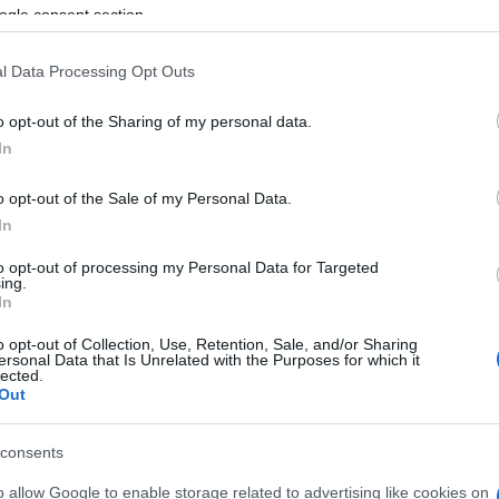
ogle consent section.
ssima persona che sarà ascoltata in aula.
ate del 2023 ha sconvolto l’opinione pubblica
l Data Processing Opt Outs
entina brutalità, attende ancora risposte
o opt-out of the Sharing of my personal data.
à di dimostrare il nesso di causalità tra la
In
tale della bombola di GPL, la difesa punterà a
 dimostrando l’estraneità dell’imputato
o opt-out of the Sale of my Personal Data.
utilizzati in modo improprio. Il tribunale
In
stremo rigore le perizie tecniche e i racconti
sponsabilità penali di un dramma che ha segnato
to opt-out of processing my Personal Data for Targeted
ing.
lia.
In
o opt-out of Collection, Use, Retention, Sale, and/or Sharing
azionali?
ersonal Data that Is Unrelated with the Purposes for which it
lected.
Out
 mese
cliccando
qui
consents
o allow Google to enable storage related to advertising like cookies on