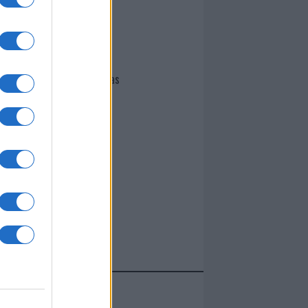
I nostri cari
Giovannimaria Cabras