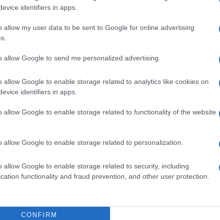
evice identifiers in apps.
do nella sezione
Login
dal menù del sito o
o allow my user data to be sent to Google for online advertising
s.
to allow Google to send me personalized advertising.
ia
Notizie Gallura
Notizie Olbia
o allow Google to enable storage related to analytics like cookies on
evice identifiers in apps.
o allow Google to enable storage related to functionality of the website
o allow Google to enable storage related to personalization.
dente
Prossimo articolo
o allow Google to enable storage related to security, including
cation functionality and fraud prevention, and other user protection.
CONFIRM
Invia un Comunicato Stampa
|
Pubblicità
|
Segnala