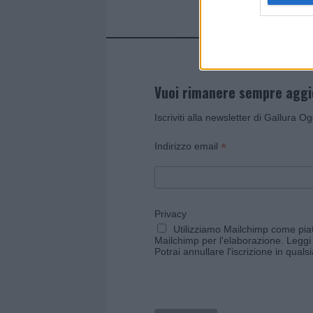
Vuoi rimanere sempre agg
Iscriviti alla newsletter di Gallura O
*
Indirizzo email
Privacy
Utilizziamo Mailchimp come piatt
Mailchimp per l'elaborazione.
Leggi 
Potrai annullare l'iscrizione in qual