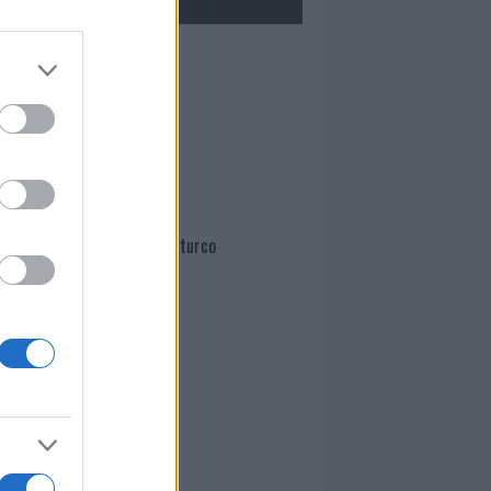
Mario Malu
Paolo Pinna
Martina Agostina Diturco
I nostri cari
I nostri cari