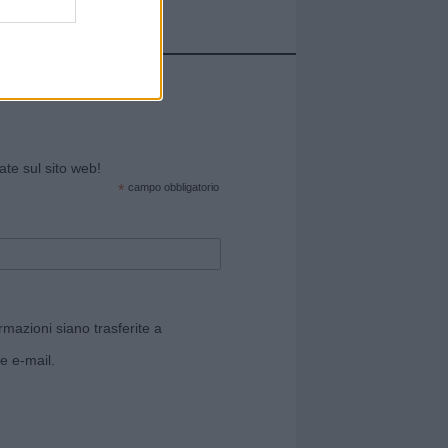
cate sul sito web!
*
campo obbligatorio
rmazioni siano trasferite a
e e-mail.