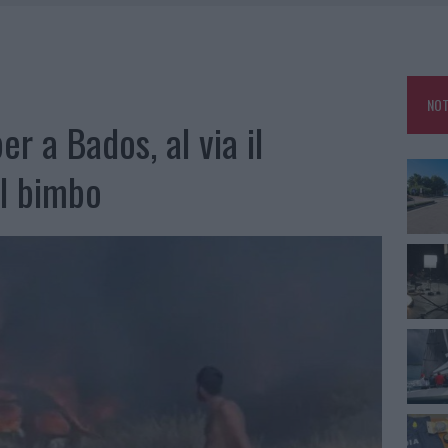
E DI ESTETICA MEDICALE AVANZATA IN EUROPA: CLASSIFICA DEI 5 CENTRI DI
SER NON INVASIVI
U, IL COMUNE COMPLETA L’ITER
 PER COMPARSE IN COSTA SMERALDA
NOT
r a Bados, al via il
DE SFIDA DELLA VELA NELL’ESTATE 2026
el bimbo