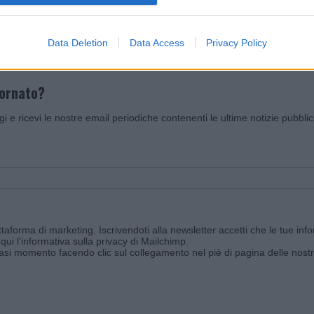
Data Deletion
Data Access
Privacy Policy
iornato?
ggi e ricevi le nostre email periodiche contenenti le ultime notizie pubbli
aforma di marketing. Iscrivendoti alla newsletter accetti che le tue info
qui l'informativa sulla privacy di Mailchimp
.
siasi momento facendo clic sul collegamento nel piè di pagina delle nostr