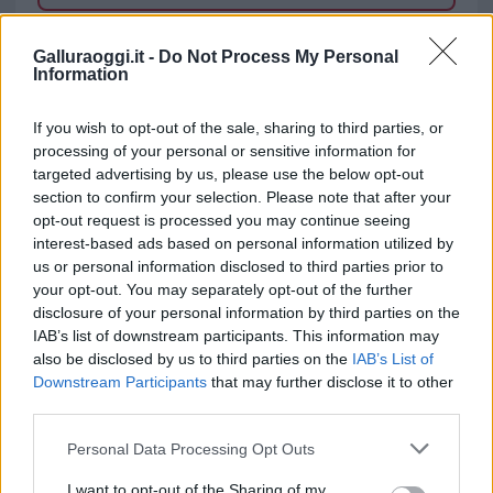
TEMI:
Carabinieri Budoni
Galluraoggi.it -
Do Not Process My Personal
Information
Notizie in tempo reale?
Entra nel canale telegram di
If you wish to opt-out of the sale, sharing to third parties, or
GalluraOggi.it
processing of your personal or sensitive information for
targeted advertising by us, please use the below opt-out
section to confirm your selection. Please note that after your
opt-out request is processed you may continue seeing
interest-based ads based on personal information utilized by
Inviaci le tue segnalazioni,
us or personal information disclosed to third parties prior to
i tuoi video e le tue foto
your opt-out. You may separately opt-out of the further
Su WhatsApp al numero +39
disclosure of your personal information by third parties on the
345 356 7512
IAB’s list of downstream participants. This information may
also be disclosed by us to third parties on the
IAB’s List of
Downstream Participants
that may further disclose it to other
third parties.
Please note that this website/app uses one or more Google
Personal Data Processing Opt Outs
Ricevi le nostre ultime news
services and may gather and store information including but
not limited to your visit or usage behaviour. You may click to
I want to opt-out of the Sharing of my