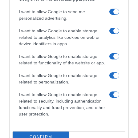
Meteo Olbia 9 agosto, temperature in calo
I want to allow Google to send me
personalized advertising.
I want to allow Google to enable storage
Salmo finisce in ospedale a Catania, ma il tour
related to analytics like cookies on web or
va avanti: “Sicilia, ci sono”
device identifiers in apps.
I want to allow Google to enable storage
Jovanotti, Gabry Ponte e Alfa: Olbia ombelico del
related to functionality of the website or app.
mondo per una notte
I want to allow Google to enable storage
related to personalization.
Giorgia Meloni a La Maddalena, la vicesindaco:
“Orgoglio e discrezione per visita privata̶…
I want to allow Google to enable storage
related to security, including authentication
functionality and fraud prevention, and other
Incendio nella notte a Olbia, a fuoco due furgoni
user protection.
A fuoco un deposito con bombole, intervento dei
CONFIRM