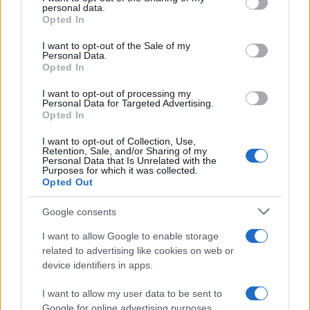
personal data.
grant or deny consent to Google and its third-party tags to
da
Google News
Opted In
use your data for below specified purposes in below Google
consent section.
I want to opt-out of the Sale of my
Personal Data.
Opted In
Condividi l'articolo
I want to opt-out of processing my
F
T
Pi
W
S
Personal Data for Targeted Advertising.
Opted In
a
w
n
h
h
ce
it
te
at
a
I want to opt-out of Collection, Use,
Articolo precedente
Retention, Sale, and/or Sharing of my
Personal Data that Is Unrelated with the
b
te
re
s
re
Prossimo articolo
Purposes for which it was collected.
Opted Out
o
r
st
A
o
p
Google consents
NOTIZIE RECENTI
k
p
I want to allow Google to enable storage
related to advertising like cookies on web or
device identifiers in apps.
Sangue, musica e solidarietà con Avis Olbia al
Delta Center
I want to allow my user data to be sent to
Google for online advertising purposes.