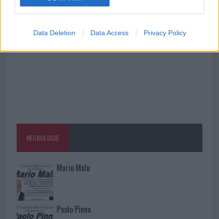
vigili del fuoco a Rudalza
Data Deletion
Data Access
Privacy Policy
NECROLOGIE
Mario Malu
Paolo Pinna