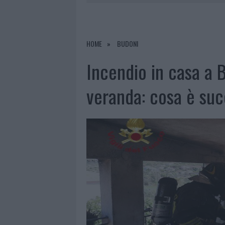
6 AGOSTO 2026
|
METEO OLBIA 7 AGOSTO, SOLE 
6 AGOSTO 2026
|
INCENDI, A SAN PASQUALE ARRIV
6 AGOSTO 2026
|
ANDREA MURA CONQUISTA PALAU
HOME
BUDONI
6 AGOSTO 2026
|
CALANGIANUS, ALLARME SUL CENT
Incendio in casa a 
veranda: cosa è su