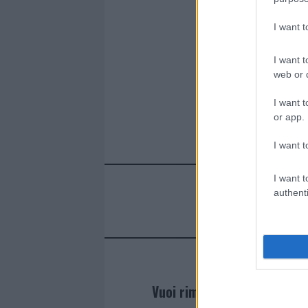
k
p
I want 
I want t
web or d
I want t
or app.
I want t
I want t
authenti
Vuoi rimanere sempre agg