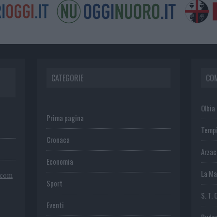
CATEGORIE
CO
Olbia
Prima pagina
Temp
Cronaca
Arza
Economia
La Ma
.com
Sport
S. T. 
Eventi