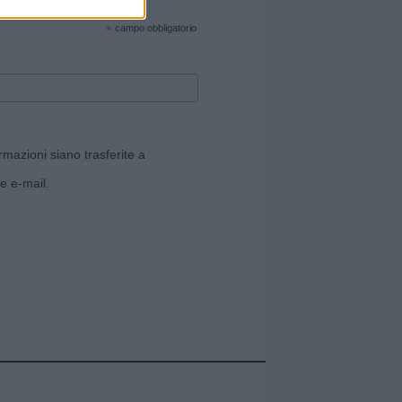
cate sul sito web!
*
campo obbligatorio
rmazioni siano trasferite a
e e-mail.