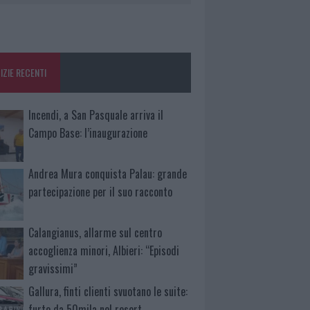
IZIE RECENTI
Incendi, a San Pasquale arriva il
Campo Base: l’inaugurazione
Andrea Mura conquista Palau: grande
partecipazione per il suo racconto
Calangianus, allarme sul centro
accoglienza minori, Albieri: “Episodi
gravissimi”
Gallura, finti clienti svuotano le suite:
furto da 50mila nel resort