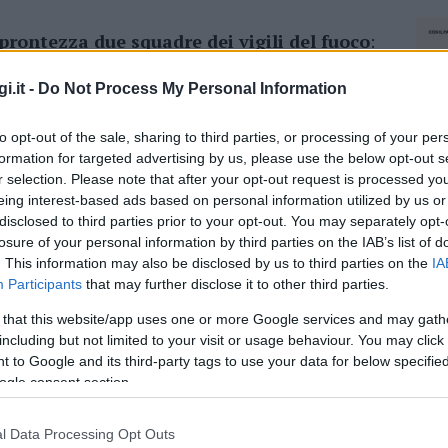
prontezza due squadre dei vigili del fuoco
:
ro e l’altra del Distaccamento di Siniscola.
edito che l’incendio si estendesse alle
i.it -
Do Not Process My Personal Information
ni alla sola struttura colpita. Durante le
to opt-out of the sale, sharing to third parties, or processing of your per
 e
messe in sicurezza due bombole di Gpl
formation for targeted advertising by us, please use the below opt-out s
tenziale elemento di ulteriore rischio.
r selection. Please note that after your opt-out request is processed y
eing interest-based ads based on personal information utilized by us or
emporaneamente inagibile
in attesa delle
disclosed to third parties prior to your opt-out. You may separately opt-
garantire il ripristino delle condizioni di
losure of your personal information by third parties on the IAB’s list of
o operato a lungo per spegnere le fiamme,
. This information may also be disclosed by us to third parties on the
IA
 mettere in sicurezza l’intero perimetro.
Non si
Participants
that may further disclose it to other third parties.
 that this website/app uses one or more Google services and may gath
including but not limited to your visit or usage behaviour. You may click 
 to Google and its third-party tags to use your data for below specifi
azionali?
ogle consent section.
 mese
cliccando
qui
l Data Processing Opt Outs
NEC