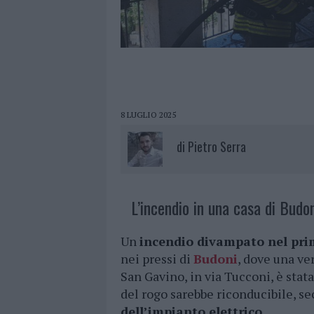
8 LUGLIO 2025
di
Pietro Serra
L’incendio in una casa di Budon
Un
incendio divampato nel pr
nei pressi di
Budoni
, dove una ve
San Gavino, in via Tucconi, è stat
del rogo sarebbe riconducibile, se
dell’impianto elettrico
.