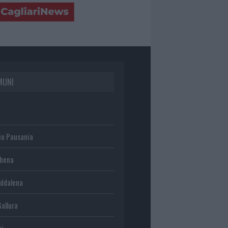
MUNI
io Pausania
chena
ddalena
Gallura