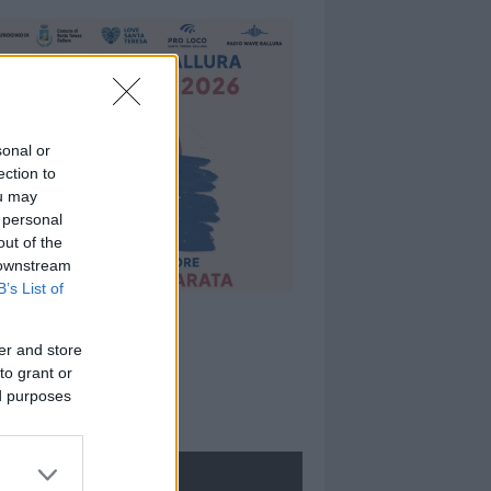
sonal or
ection to
ou may
 personal
out of the
 downstream
B’s List of
er and store
to grant or
ed purposes
ROLOGIE