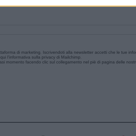
ggi e ricevi le nostre email periodiche contenenti le ultime notizie pubbli
aforma di marketing. Iscrivendoti alla newsletter accetti che le tue info
qui l'informativa sulla privacy di Mailchimp
.
siasi momento facendo clic sul collegamento nel piè di pagina delle nostr