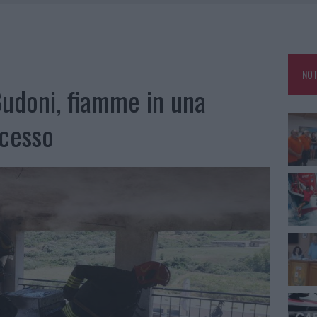
E CALDO TORNANO PROTAGONISTI
A IL CAMPO BASE: L’INAUGURAZIONE
: GRANDE PARTECIPAZIONE PER IL SUO RACCONTO
NOT
RO ACCOGLIENZA MINORI, ALBIERI: “EPISODI GRAVISSIMI”
Budoni, fiamme in una
ccesso