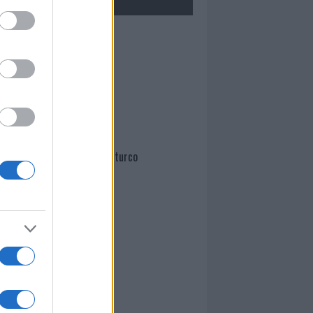
Mario Malu
Paolo Pinna
Martina Agostina Diturco
I nostri cari
I nostri cari