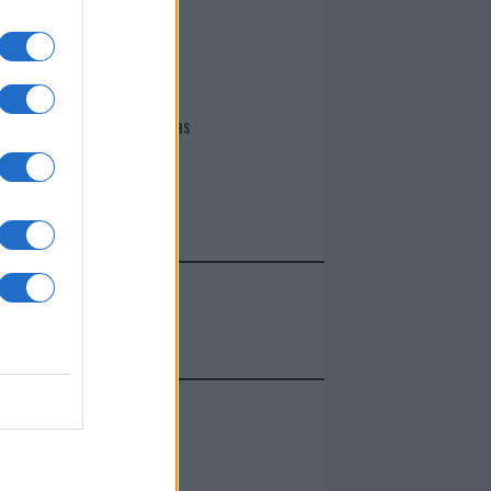
I nostri cari
Giovannimaria Cabras