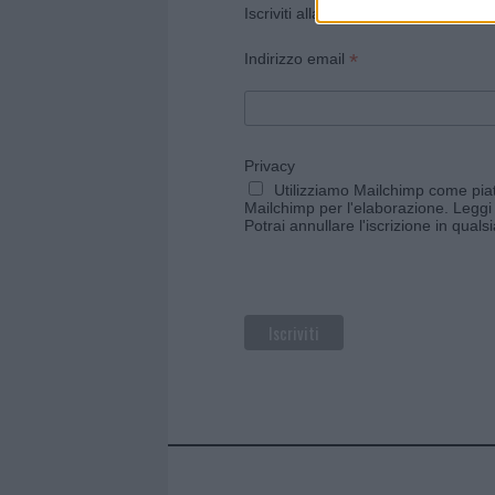
Iscriviti alla newsletter di Gallura O
*
Indirizzo email
Privacy
Utilizziamo Mailchimp come piatt
Mailchimp per l'elaborazione.
Leggi 
Potrai annullare l'iscrizione in qual