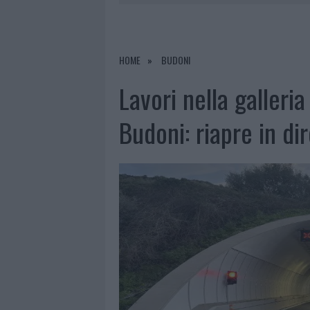
8 AGOSTO 2026
|
RISTORANTE DISTRUTTO DALLE F
7 AGOSTO 2026
|
LE PREVISIONI METEO PER IL WEE
7 AGOSTO 2026
|
MICHELLE HUNZIKER IN GALLURA,
HOME
BUDONI
8 AGOSTO 2026
|
INCENDIO NELLA NOTTE A OLBIA,
Lavori nella galleria
Budoni: riapre in di