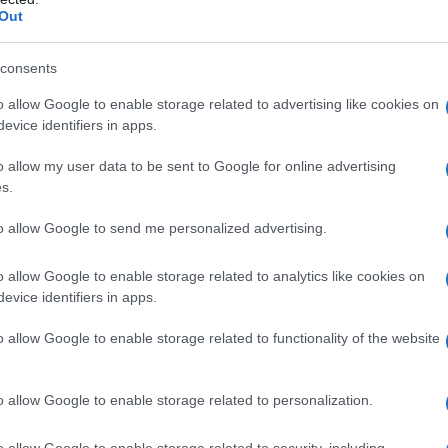
Out
Anas Posada
Galleria Budoni
Galleria Posada
Budoni
S'iscala 131 Dcn
consents
eale?
o allow Google to enable storage related to advertising like cookies on
gram di GalluraOggi.it
evice identifiers in apps.
o allow my user data to be sent to Google for online advertising
s.
lazioni, i tuoi video e le tue foto
to allow Google to send me personalized advertising.
ro +39 345 356 7512
o allow Google to enable storage related to analytics like cookies on
evice identifiers in apps.
o allow Google to enable storage related to functionality of the website
ime news da
Google News
o allow Google to enable storage related to personalization.
o allow Google to enable storage related to security, including