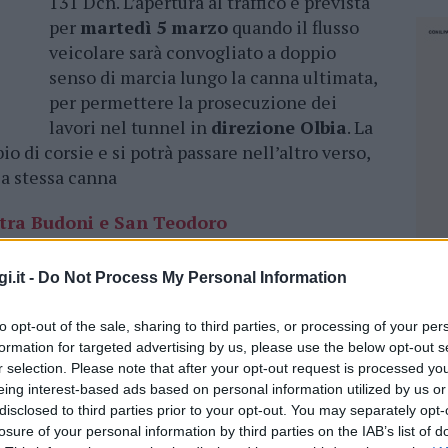
131 Dcn. L’apertura al traffico è prevista
per
martedì 5 marzo
quando il flusso
veicolare sarà convogliato a doppio
senso di marcia lungo la canna ultimata,
per permettere la prosecuzione dei
lavori nel tunnel in
direzione Olbia
. La
o di corsie e si potrà passare nell’altro verso,
la stessa canna
n tra Budoni e San Teodoro
il risanamento strutturale mediante la
i.it -
Do Not Process My Personal Information
 della galleria per tutta la sua lunghezza (1440
e l’istallazione di particolari pannelli isolanti
to opt-out of the sale, sharing to third parties, or processing of your per
formation for targeted advertising by us, please use the below opt-out s
meabilizzata per impedire infiltrazioni. Negli
r selection. Please note that after your opt-out request is processed y
ti interventi di ripristino superficiale dei
eing interest-based ads based on personal information utilized by us or
namento delle pareti”.
disclosed to third parties prior to your opt-out. You may separately opt-
losure of your personal information by third parties on the IAB’s list of
NEC
di
50 milioni di euro
, saranno completati nella