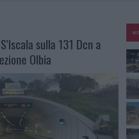
IAMME A LA MADDALENA, INCENDIO A MONTI D’À RENA
KEND A OLBIA E IN GALLURA
 BELLA ANCHE DAL VIVO: UN AMICO VIP SVELA COME FA
NOT
 A FUOCO DUE FURGONI
 S’Iscala sulla 131 Dcn a
rezione Olbia