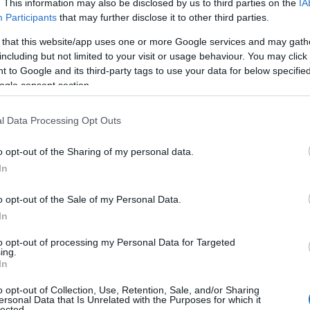
. This information may also be disclosed by us to third parties on the
IA
e del 2025. Fanno parte del piano Anas per il
Participants
that may further disclose it to other third parties.
stico delle gallerie presenti sulla statale 131
 that this website/app uses one or more Google services and may gath
ntiranno maggiori standard di sicurezza e
including but not limited to your visit or usage behaviour. You may click 
 to Google and its third-party tags to use your data for below specifi
ogle consent section.
l Data Processing Opt Outs
azionali?
o opt-out of the Sharing of my personal data.
In
 mese
cliccando
qui
o opt-out of the Sale of my Personal Data.
In
to opt-out of processing my Personal Data for Targeted
ing.
do nella sezione
Login
dal menù del sito o
In
o opt-out of Collection, Use, Retention, Sale, and/or Sharing
ersonal Data that Is Unrelated with the Purposes for which it
lected.