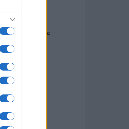
I nostri cari
Giovannimaria Cabras