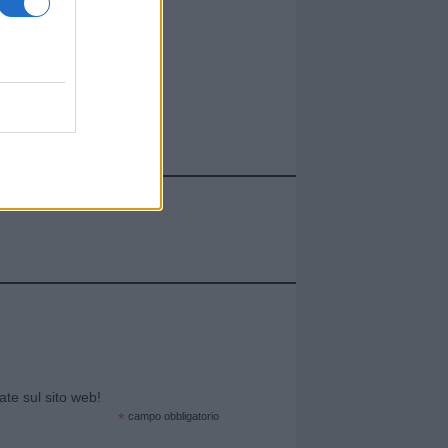
cate sul sito web!
*
campo obbligatorio