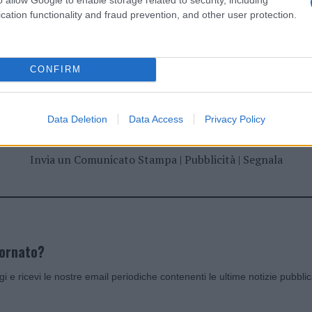
cation functionality and fraud prevention, and other user protection.
dente
Prossimo articolo
CONFIRM
Data Deletion
Data Access
Privacy Policy
Invia un Comunicato Stampa
|
Pubblicità
|
Segnala
iornato?
ggi e ricevi le nostre email periodiche contenenti le ultime notizie pubbli