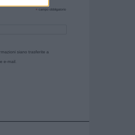
cate sul sito web!
*
campo obbligatorio
rmazioni siano trasferite a
e e-mail.