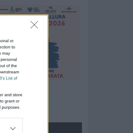
sonal or
ection to
ou may
 personal
out of the
 downstream
B’s List of
er and store
to grant or
ed purposes
ROLOGIE