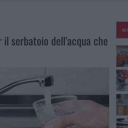
E CALDO TORNANO PROTAGONISTI
A IL CAMPO BASE: L’INAUGURAZIONE
: GRANDE PARTECIPAZIONE PER IL SUO RACCONTO
NOT
RO ACCOGLIENZA MINORI, ALBIERI: “EPISODI GRAVISSIMI”
 il serbatoio dell’acqua che