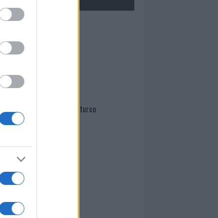
Mario Malu
Paolo Pinna
Martina Agostina Diturco
I nostri cari
I nostri cari