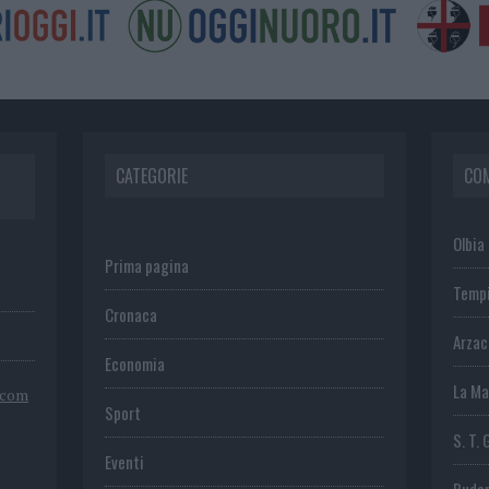
CATEGORIE
CO
Olbia
Prima pagina
Temp
Cronaca
Arza
Economia
La Ma
.com
Sport
S. T. 
Eventi