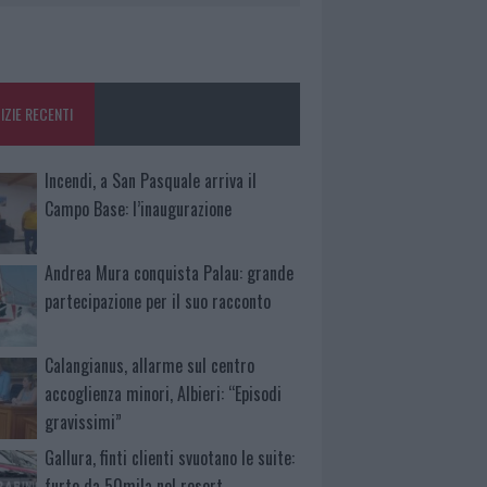
IZIE RECENTI
Incendi, a San Pasquale arriva il
Campo Base: l’inaugurazione
Andrea Mura conquista Palau: grande
partecipazione per il suo racconto
Calangianus, allarme sul centro
accoglienza minori, Albieri: “Episodi
gravissimi”
Gallura, finti clienti svuotano le suite:
furto da 50mila nel resort