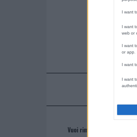
I want 
I want t
web or d
I want t
or app.
I want t
I want t
authenti
Vuoi rimanere sempre agg