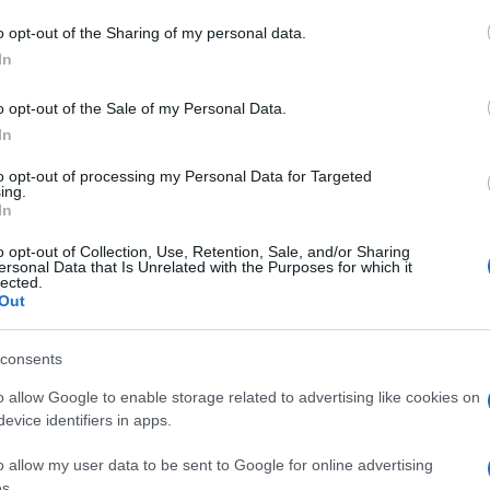
o opt-out of the Sharing of my personal data.
i
In
o opt-out of the Sale of my Personal Data.
In
to opt-out of processing my Personal Data for Targeted
ing.
dente
Prossimo articolo
In
o opt-out of Collection, Use, Retention, Sale, and/or Sharing
ersonal Data that Is Unrelated with the Purposes for which it
lected.
Out
consents
o allow Google to enable storage related to advertising like cookies on
evice identifiers in apps.
o allow my user data to be sent to Google for online advertising
s.