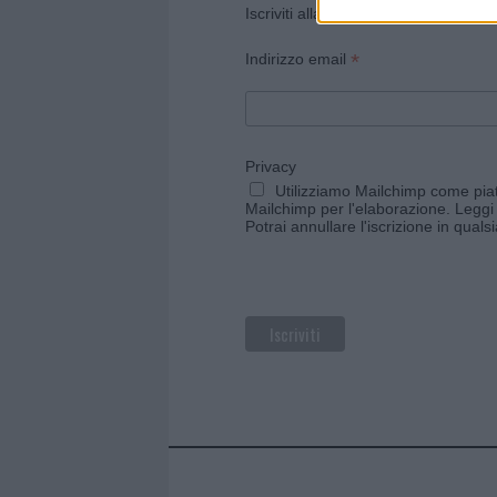
Iscriviti alla newsletter di Gallura O
*
Indirizzo email
Privacy
Utilizziamo Mailchimp come piatt
Mailchimp per l'elaborazione.
Leggi 
Potrai annullare l'iscrizione in qual