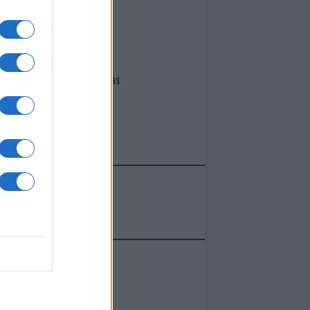
I nostri cari
Giovannimaria Cabras