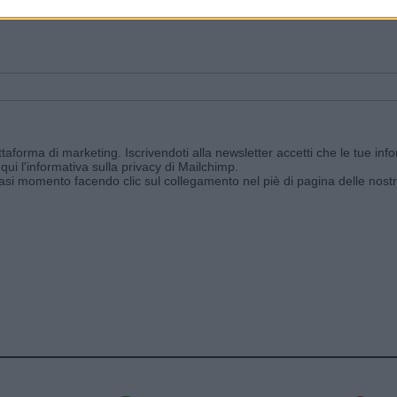
ggi e ricevi le nostre email periodiche contenenti le ultime notizie pubbli
aforma di marketing. Iscrivendoti alla newsletter accetti che le tue info
qui l'informativa sulla privacy di Mailchimp
.
siasi momento facendo clic sul collegamento nel piè di pagina delle nostr