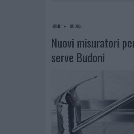
6 AGOSTO 2026
|
METEO OLBIA 7 AGOSTO, SOLE 
6 AGOSTO 2026
|
INCENDI, A SAN PASQUALE ARRIV
6 AGOSTO 2026
|
ANDREA MURA CONQUISTA PALAU
HOME
BUDONI
6 AGOSTO 2026
|
CALANGIANUS, ALLARME SUL CENT
Nuovi misuratori per
serve Budoni