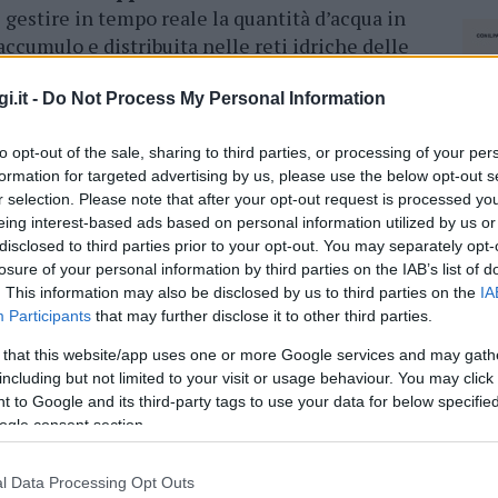
gestire in tempo reale la quantità d’acqua in
accumulo e distribuita nelle reti idriche delle
’intero sistema idrico al servizio delle utenze.
i.it -
Do Not Process My Personal Information
lle 13: durante questa fascia oraria l’erogazione
rte del serbatoio stesso. Eventuali
cali di
to opt-out of the sale, sharing to third parties, or processing of your per
 nelle zone più alte.
formation for targeted advertising by us, please use the below opt-out s
r selection. Please note that after your opt-out request is processed y
eing interest-based ads based on personal information utilized by us or
azionali?
disclosed to third parties prior to your opt-out. You may separately opt-
losure of your personal information by third parties on the IAB’s list of
. This information may also be disclosed by us to third parties on the
IA
 mese
cliccando
qui
Participants
that may further disclose it to other third parties.
 that this website/app uses one or more Google services and may gath
including but not limited to your visit or usage behaviour. You may click 
 to Google and its third-party tags to use your data for below specifi
do nella sezione
Login
dal menù del sito o
ogle consent section.
l Data Processing Opt Outs
NEC