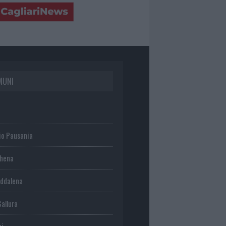
MUNI
io Pausania
chena
ddalena
Gallura