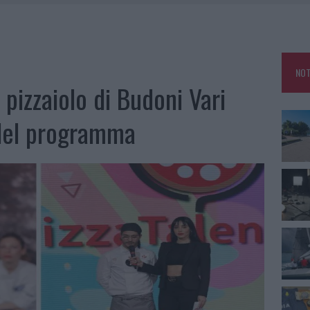
SER NON INVASIVI
U, IL COMUNE COMPLETA L’ITER
 PER COMPARSE IN COSTA SMERALDA
NOT
DE SFIDA DELLA VELA NELL’ESTATE 2026
 pizzaiolo di Budoni Vari
LBIA, SEQUESTRATI CAVIALE E SABBIA RUBATA
 del programma