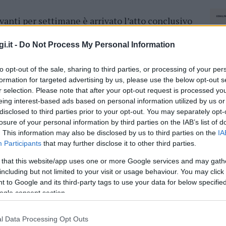
anti per settimane è arrivato l’atto conclusivo
 Di Pietro che vedrà la proclamazione del
tta ha vinto la semifinale
con una pizza dal
i.it -
Do Not Process My Personal Information
 rapa saltate salsiccia di maiale nero
to opt-out of the sale, sharing to third parties, or processing of your per
 miele accostando così il dolce al salato in un
formation for targeted advertising by us, please use the below opt-out s
r selection. Please note that after your opt-out request is processed y
eing interest-based ads based on personal information utilized by us or
o capace di sbaragliare la concorrenza
disclosed to third parties prior to your opt-out. You may separately opt-
nale raggiungendo il traguardo della finale del
losure of your personal information by third parties on the IAB’s list of
su Alma TV canale 65 del digitale
. This information may also be disclosed by us to third parties on the
IA
sela con Mario Pirrotta e Renata Angelucci per
Participants
that may further disclose it to other third parties.
 that this website/app uses one or more Google services and may gath
including but not limited to your visit or usage behaviour. You may click 
uistato la finale del Pizza Talent Show 2022 per
 to Google and its third-party tags to use your data for below specifi
tudi televisivi a Roma la mia città natale a
ogle consent section.
tico.
Fino a questo momento ho gareggiato
ome la pizza ripiena con cui ho vinto la
l Data Processing Opt Outs
NEC