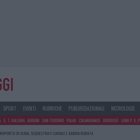
SPORT
EVENTI
RUBRICHE
PUBLIREDAZIONALI
NECROLOGIE
A
S. T. GALLURA
BUDONI
SAN TEODORO
PALAU
CALANGIANUS
BUDDUSÒ
LOIRI P. S. 
E DI ESTETICA MEDICALE AVANZATA IN EUROPA: CLASSIFICA DEI 5 CENTRI DI