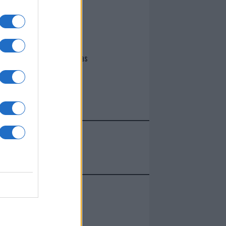
I nostri cari
Giovannimaria Cabras