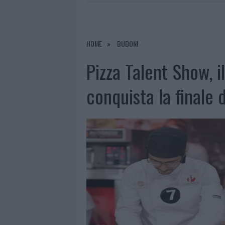
RIFERIMENTO PER I TRATTAMENTI LA
7 AGOSTO 2026
|
NUOVI STALLI RESIDENTI A PALA
7 AGOSTO 2026
|
FILM INTERNAZIONALE, CASTING
HOME
BUDONI
7 AGOSTO 2026
|
PORTO ROTONDO OSPITA LA GRAN
Pizza Talent Show, il
7 AGOSTO 2026
|
CONTROLLI ALL’AEROPORTO DI O
conquista la finale