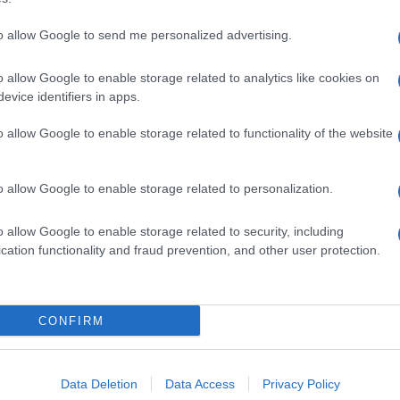
ari
Pizza Talent Show 2022
to allow Google to send me personalized advertising.
o allow Google to enable storage related to analytics like cookies on
evice identifiers in apps.
o allow Google to enable storage related to functionality of the website
dente
Prossimo articolo
o allow Google to enable storage related to personalization.
o allow Google to enable storage related to security, including
cation functionality and fraud prevention, and other user protection.
Invia un Comunicato Stampa
|
Pubblicità
|
Segnala
CONFIRM
iornato?
Data Deletion
Data Access
Privacy Policy