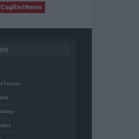
MUNI
io Pausania
chena
ddalena
Gallura