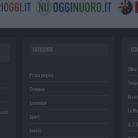
CATEGORIE
CO
Olbia
Prima pagina
Temp
Cronaca
Arza
Economia
La Ma
.com
Sport
S. T. 
Eventi