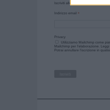
Iscriviti alla newsletter di Gallura O
*
Indirizzo email
Privacy
Utilizziamo Mailchimp come piatt
Mailchimp per l'elaborazione.
Leggi 
Potrai annullare l'iscrizione in qual