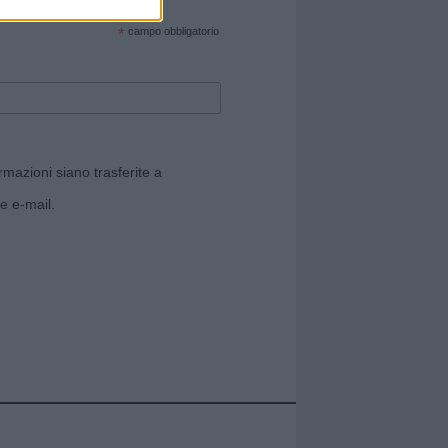
cate sul sito web!
*
campo obbligatorio
rmazioni siano trasferite a
e e-mail.