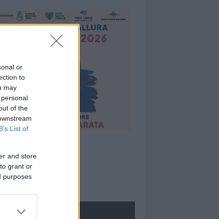
sonal or
ection to
ou may
 personal
out of the
 downstream
B’s List of
er and store
to grant or
ed purposes
ROLOGIE