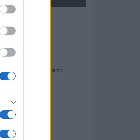
Mario Malu
Paolo Pinna
Martina Agostina Diturco
I nostri cari
I nostri cari