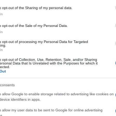
tirmi e stupire i giudici con la mia pizza
iegato il Matteo Vari -. Durante il programma ho
o opt-out of the Sharing of my personal data.
In
ia e conoscere tanti professionisti dell’arte
anotti un concorrente del nord. Lo devo
o opt-out of the Sale of my Personal Data.
rate in hotel con lui è nato l’abbinamento di
In
to opt-out of processing my Personal Data for Targeted
ing.
azionali?
In
o opt-out of Collection, Use, Retention, Sale, and/or Sharing
 mese
cliccando
qui
ersonal Data that Is Unrelated with the Purposes for which it
lected.
Out
consents
do nella sezione
Login
dal menù del sito o
o allow Google to enable storage related to advertising like cookies on
evice identifiers in apps.
o allow my user data to be sent to Google for online advertising
s.