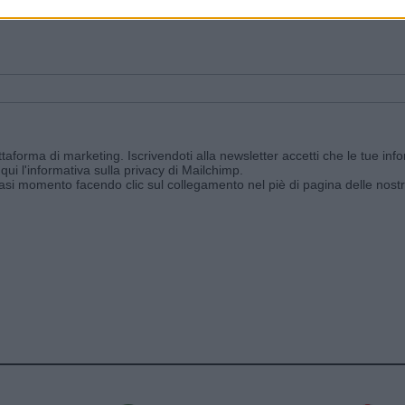
ggi e ricevi le nostre email periodiche contenenti le ultime notizie pubbli
aforma di marketing. Iscrivendoti alla newsletter accetti che le tue info
qui l'informativa sulla privacy di Mailchimp
.
siasi momento facendo clic sul collegamento nel piè di pagina delle nostr