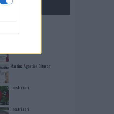
ROLOGIE
Mario Malu
Paolo Pinna
Martina Agostina Diturco
I nostri cari
I nostri cari