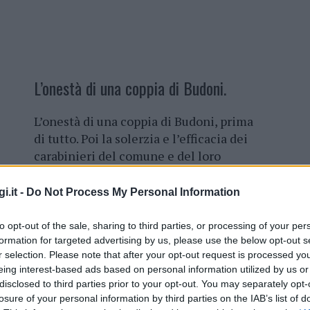
L’onestà di una coppia di Budoni.
L’onestà di una coppia di Budoni, prima
di tutto. Poi la solerzia e l’efficacia dei
carabinieri del comune e del loro
comandante Gianluca Lombardi. In
appena
15 minuti una donna di Ozieri
i.it -
Do Not Process My Personal Information
è tornata in possesso del suo
portafogli,
che aveva perso dopo aver
to opt-out of the sale, sharing to third parties, or processing of your per
fatto un consistente prelievo di
formation for targeted advertising by us, please use the below opt-out s
r selection. Please note that after your opt-out request is processed y
contante in via Nazionale, in pieno
eing interest-based ads based on personal information utilized by us or
centro. La coppia budonese, Antonio e
disclosed to third parties prior to your opt-out. You may separately opt-
o dopo l’aperitivo, hanno notato il portafogli
losure of your personal information by third parties on the IAB’s list of