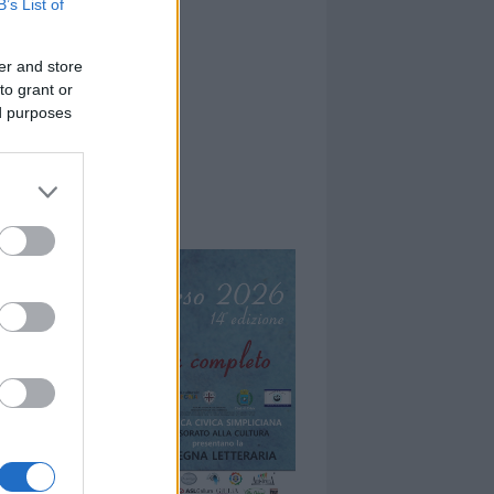
B’s List of
er and store
to grant or
ed purposes