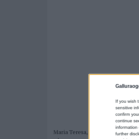
Galluraogg
If you wish 
sensitive in
confirm you
continue se
information 
Maria Teresa, mentre passeggiavam
further disc