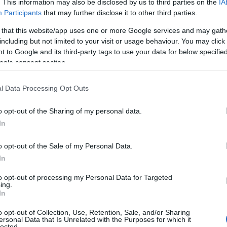
. This information may also be disclosed by us to third parties on the
IA
Participants
that may further disclose it to other third parties.
pito, ma hanno trovato solo i documenti ed il
 that this website/app uses one or more Google services and may gath
 500 euro, fresco di bancomat. A quel punto
including but not limited to your visit or usage behaviour. You may click 
l comandante dei carabinieri,
che nel giro
 to Google and its third-party tags to use your data for below specifi
ntatto tra loro. Il portafogli è tornato quindi
ogle consent section.
taria nel giro di appena 15 minuti.
l Data Processing Opt Outs
o opt-out of the Sharing of my personal data.
In
o opt-out of the Sale of my Personal Data.
In
to opt-out of processing my Personal Data for Targeted
ing.
azionali?
In
o opt-out of Collection, Use, Retention, Sale, and/or Sharing
 mese
cliccando
qui
ersonal Data that Is Unrelated with the Purposes for which it
lected.