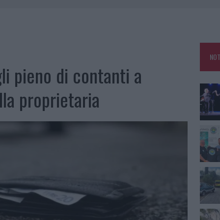
 OUT AD OLBIA PER IL READING SU ATZENI
NNI DEL DIVING CENTER DI TEGGE
 ARZACHENA: FERITO IL CONDUCENTE
NOT
: SALVATE DAI VIGILI DEL FUOCO
i pieno di contanti a
lla proprietaria