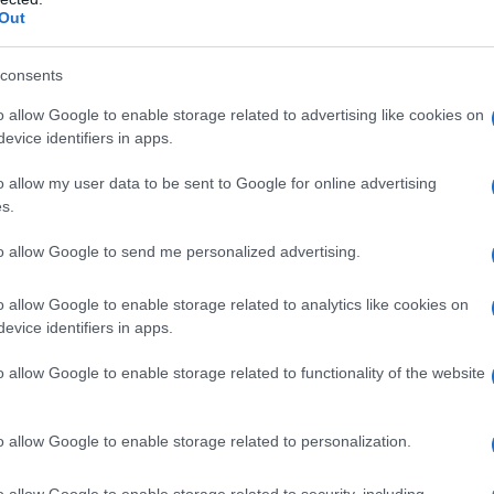
Out
consents
do nella sezione
Login
dal menù del sito o
o allow Google to enable storage related to advertising like cookies on
evice identifiers in apps.
o allow my user data to be sent to Google for online advertising
Lombardi
s.
eale?
to allow Google to send me personalized advertising.
gram di GalluraOggi.it
o allow Google to enable storage related to analytics like cookies on
evice identifiers in apps.
o allow Google to enable storage related to functionality of the website
lazioni, i tuoi video e le tue foto
ro +39 345 356 7512
o allow Google to enable storage related to personalization.
o allow Google to enable storage related to security, including