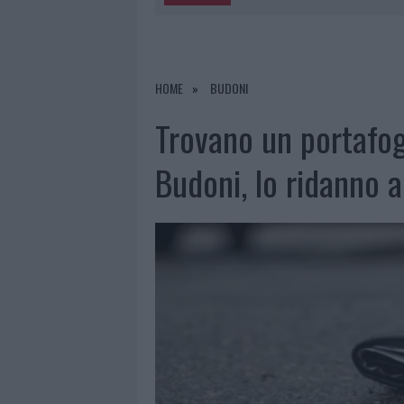
5 AGOSTO 2026
|
“SUL FILO DEL DISCORSO”: SOLD
5 AGOSTO 2026
|
LA MADDALENA, FESTA PER I 30 A
5 AGOSTO 2026
|
ESCE DI STRADA CON L’AUTO AD
HOME
BUDONI
5 AGOSTO 2026
|
TURISTE SI PERDONO A TAVOLARA
Trovano un portafogl
Budoni, lo ridanno a