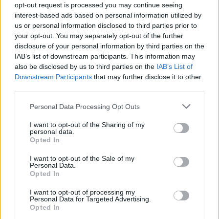
opt-out request is processed you may continue seeing
interest-based ads based on personal information utilized by
Ricevi le nostre ultime news
us or personal information disclosed to third parties prior to
your opt-out. You may separately opt-out of the further
da
Google News
disclosure of your personal information by third parties on the
IAB’s list of downstream participants. This information may
also be disclosed by us to third parties on the
IAB’s List of
Downstream Participants
that may further disclose it to other
Condividi l'articolo
third parties.
F
T
Pi
W
S
Please note that this website/app uses one or more Google
Personal Data Processing Opt Outs
services and may gather and store information including but
a
w
n
h
h
not limited to your visit or usage behaviour. You may click to
I want to opt-out of the Sharing of my
personal data.
ce
it
te
at
a
grant or deny consent to Google and its third-party tags to
Articolo precedente
Opted In
use your data for below specified purposes in below Google
b
te
re
s
re
Prossimo articolo
consent section.
I want to opt-out of the Sale of my
o
r
st
A
Personal Data.
Opted In
o
p
NOTIZIE RECENTI
I want to opt-out of processing my
k
p
Personal Data for Targeted Advertising.
Opted In