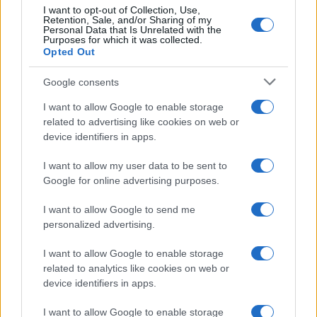
Sangue, musica e solidarietà con Avis Olbia al
I want to opt-out of Collection, Use,
Retention, Sale, and/or Sharing of my
Delta Center
Personal Data that Is Unrelated with the
Purposes for which it was collected.
Opted Out
Meteo Olbia 9 agosto, temperature in calo
Google consents
I want to allow Google to enable storage
related to advertising like cookies on web or
Salmo finisce in ospedale a Catania, ma il tour
device identifiers in apps.
va avanti: “Sicilia, ci sono”
I want to allow my user data to be sent to
Google for online advertising purposes.
Jovanotti, Gabry Ponte e Alfa: Olbia ombelico del
mondo per una notte
I want to allow Google to send me
personalized advertising.
Giorgia Meloni a La Maddalena, la vicesindaco:
I want to allow Google to enable storage
“Orgoglio e discrezione per visita privata̶…
related to analytics like cookies on web or
device identifiers in apps.
Incendio nella notte a Olbia, a fuoco due furgoni
I want to allow Google to enable storage