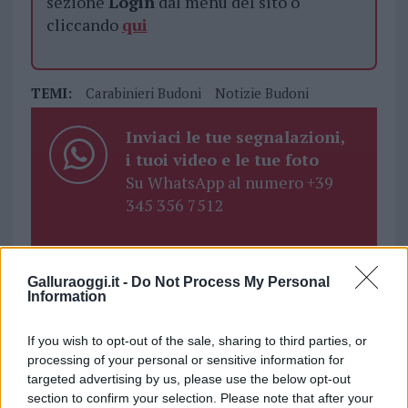
sezione
Login
dal menù del sito o
cliccando
qui
TEMI:
Carabinieri Budoni
Notizie Budoni
Inviaci le tue segnalazioni,
i tuoi video e le tue foto
Su WhatsApp al numero +39
345 356 7512
Galluraoggi.it -
Do Not Process My Personal
Notizie in tempo reale?
Information
Entra nel canale telegram di
GalluraOggi.it
If you wish to opt-out of the sale, sharing to third parties, or
processing of your personal or sensitive information for
targeted advertising by us, please use the below opt-out
section to confirm your selection. Please note that after your