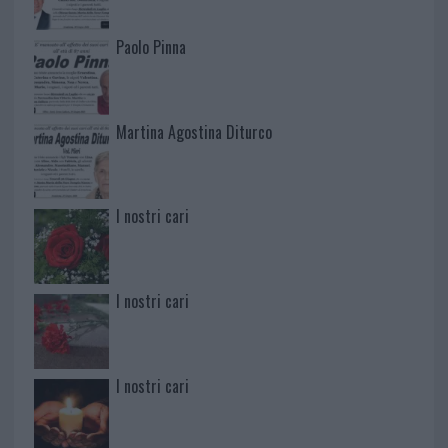
Paolo Pinna
Martina Agostina Diturco
I nostri cari
I nostri cari
I nostri cari