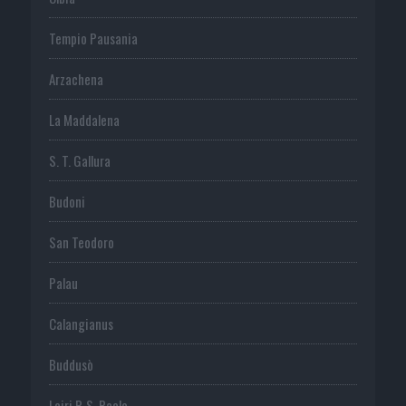
Tempio Pausania
Arzachena
La Maddalena
S. T. Gallura
Budoni
San Teodoro
Palau
Calangianus
Buddusò
Loiri P. S. Paolo