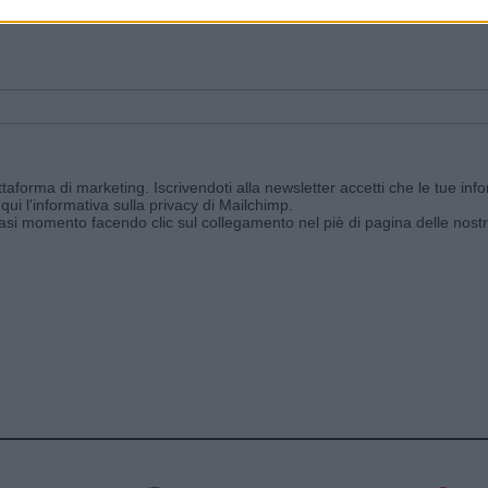
ggi e ricevi le nostre email periodiche contenenti le ultime notizie pubbli
aforma di marketing. Iscrivendoti alla newsletter accetti che le tue info
qui l'informativa sulla privacy di Mailchimp
.
siasi momento facendo clic sul collegamento nel piè di pagina delle nostr