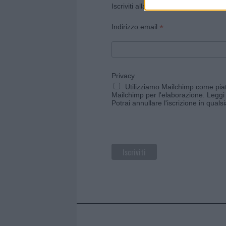
Iscriviti alla newsletter di Gallura O
*
Indirizzo email
Privacy
Utilizziamo Mailchimp come piatt
Mailchimp per l'elaborazione.
Leggi 
Potrai annullare l'iscrizione in qual