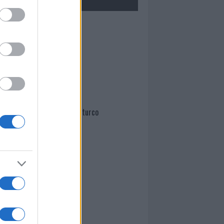
Mario Malu
Paolo Pinna
Martina Agostina Diturco
I nostri cari
I nostri cari