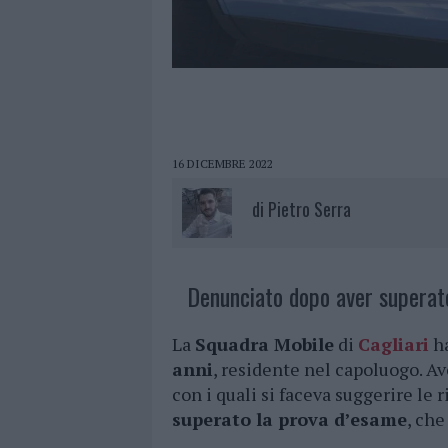
16 DICEMBRE 2022
di
Pietro Serra
Denunciato dopo aver superato
La
Squadra Mobile
di
Cagliari
ha
anni
, residente nel capoluogo. A
con i quali si faceva suggerire le 
superato la prova d’esame
, che