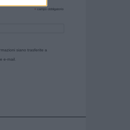
cate sul sito web!
*
campo obbligatorio
rmazioni siano trasferite a
e e-mail.