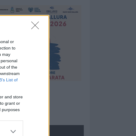
sonal or
ection to
ou may
 personal
out of the
 downstream
B’s List of
er and store
to grant or
ed purposes
ROLOGIE