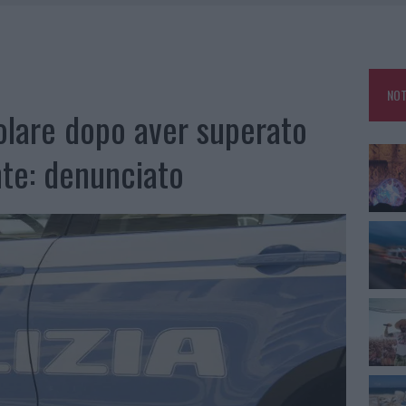
A OLBIA, LA PRIMA AL MOLO BRIN È UN SUCCESSO
TE ALL’ALBA: FERITO IL CONDUCENTE
TTI ALLA ZUPPA GALLURESE: GLI APPUNTAMENTI DA NON PERDERE
NOT
 SPIAGGIA LIBERA, SEQUESTRI A OLBIA E ARZACHENA
olare dopo aver superato
nte: denunciato