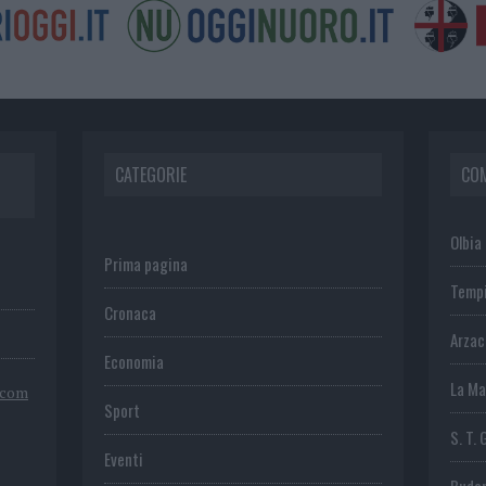
CATEGORIE
CO
Olbia
Prima pagina
Temp
Cronaca
Arza
Economia
La Ma
.com
Sport
S. T. 
Eventi