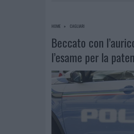
6 AGOSTO 2026
|
NOTRE-DAME DE PARIS CONQUIST
6 AGOSTO 2026
|
STRADA SASSARI-OLBIA, INCIDEN
6 AGOSTO 2026
|
EVENTI IN GALLURA, DA JOVANO
HOME
CAGLIARI
6 AGOSTO 2026
|
LETTINI E ARREDI ABUSIVI SULLA
Beccato con l’auric
l’esame per la pate