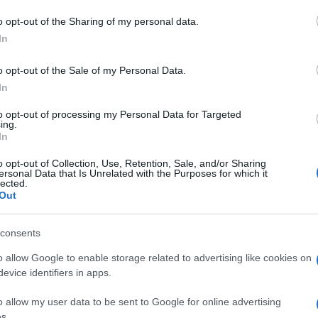
o di truccare l’esame.
o opt-out of the Sharing of my personal data.
In
azionali?
o opt-out of the Sale of my Personal Data.
 mese
cliccando
qui
In
to opt-out of processing my Personal Data for Targeted
ing.
In
do nella sezione
Login
dal menù del sito o
o opt-out of Collection, Use, Retention, Sale, and/or Sharing
ersonal Data that Is Unrelated with the Purposes for which it
lected.
Out
to Patente Cagliari
Notizie Cagliari
consents
o allow Google to enable storage related to advertising like cookies on
evice identifiers in apps.
o allow my user data to be sent to Google for online advertising
s.