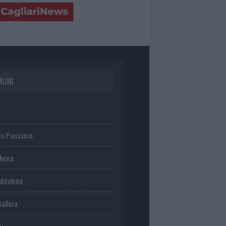
MUNI
io Pausania
chena
ddalena
Gallura