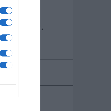
I nostri cari
Giovannimaria Cabras