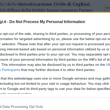
fici della
Motorizzazione Civile di Cagliari
.
ità diffusa della Mobile hanno sorpreso l’uomo
 facendosi suggerire le risposte
attraverso un
tilizzato come modem. Alcuni movimenti del
i.it -
Do Not Process My Personal Information
dato
hanno confermato i sospetti dei poliziotti
to opt-out of the sale, sharing to third parties, or processing of your per
l’aula destinata alle prove, hanno
ripreso la
formation for targeted advertising by us, please use the below opt-out s
unzionari della
Motorizzazione
.
r selection. Please note that after your opt-out request is processed y
eing interest-based ads based on personal information utilized by us or
li agenti
hanno sottoposto a controllo l’uomo,
disclosed to third parties prior to your opt-out. You may separately opt-
icato micro auricolare, collegato tramite
Wi-Fi
a
losure of your personal information by third parties on the IAB’s list of
o aveva superato la prova grazie ai
. This information may also be disclosed by us to third parties on the
IA
colare. L’esame è stato subito annullato.
Participants
that may further disclose it to other third parties.
 that this website/app uses one or more Google services and may gath
ici della Squadra Mobile, è stato
denunciato
including but not limited to your visit or usage behaviour. You may click 
dere del reato di “presentazione di lavori opera
 to Google and its third-party tags to use your data for below specifi
 reclusione. L’auricolare e lo smartphone sono
ogle consent section.
ile aveva concluso un’analoga operazione lo
state denunciate altre tre persone,
2 stranieri
l Data Processing Opt Outs
NEC