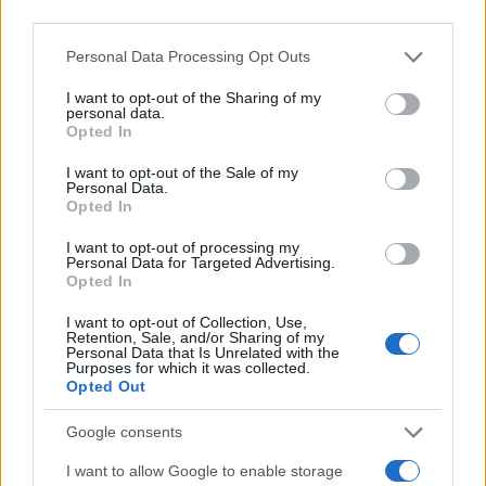
third parties.
Sei già abbonato?
Please note that this website/app uses one or more Google
Personal Data Processing Opt Outs
services and may gather and store information including but
not limited to your visit or usage behaviour. You may click to
I want to opt-out of the Sharing of my
Puoi effettuare l'accesso andando nella
personal data.
grant or deny consent to Google and its third-party tags to
sezione
Login
dal menù del sito o
Opted In
use your data for below specified purposes in below Google
cliccando
qui
consent section.
I want to opt-out of the Sale of my
Personal Data.
Opted In
TEMI:
Notizie Gallura
Notizie Sardegna
I want to opt-out of processing my
Personal Data for Targeted Advertising.
Opted In
Inviaci le tue segnalazioni,
i tuoi video e le tue foto
I want to opt-out of Collection, Use,
Retention, Sale, and/or Sharing of my
Su WhatsApp al numero +39
Personal Data that Is Unrelated with the
345 356 7512
Purposes for which it was collected.
Opted Out
Google consents
I want to allow Google to enable storage
Notizie in tempo reale?