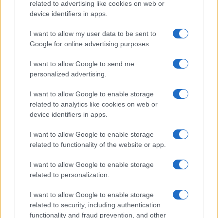
related to advertising like cookies on web or
Entra nel canale telegram di
device identifiers in apps.
GalluraOggi.it
I want to allow my user data to be sent to
Google for online advertising purposes.
I want to allow Google to send me
personalized advertising.
Ricevi le nostre ultime news
I want to allow Google to enable storage
da
Google News
related to analytics like cookies on web or
device identifiers in apps.
I want to allow Google to enable storage
Condividi l'articolo
related to functionality of the website or app.
F
T
Pi
W
S
I want to allow Google to enable storage
a
w
n
h
h
related to personalization.
ce
it
te
at
a
I want to allow Google to enable storage
Articolo precedente
b
te
re
s
re
related to security, including authentication
Prossimo articolo
functionality and fraud prevention, and other