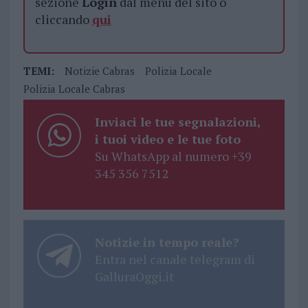
sezione
Login
dal menù del sito o
cliccando
qui
TEMI:
Notizie Cabras
Polizia Locale
Polizia Locale Cabras
Inviaci le tue segnalazioni,
i tuoi video e le tue foto
Su WhatsApp al numero +39
345 356 7512
Notizie in tempo reale?
Entra nel canale telegram di
GalluraOggi.it