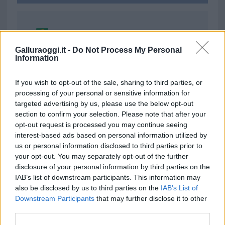
Ricevi le nostre ultime news
Galluraoggi.it -
Do Not Process My Personal
Information
da
Google News
If you wish to opt-out of the sale, sharing to third parties, or
processing of your personal or sensitive information for
Condividi l'articolo
targeted advertising by us, please use the below opt-out
section to confirm your selection. Please note that after your
F
T
Pi
W
S
opt-out request is processed you may continue seeing
a
w
n
h
h
interest-based ads based on personal information utilized by
us or personal information disclosed to third parties prior to
ce
it
te
at
a
your opt-out. You may separately opt-out of the further
Articolo precedente
b
te
re
s
re
disclosure of your personal information by third parties on the
Prossimo articolo
IAB’s list of downstream participants. This information may
o
r
st
A
also be disclosed by us to third parties on the
IAB’s List of
o
p
Downstream Participants
that may further disclose it to other
third parties.
NOTIZIE RECENTI
k
p