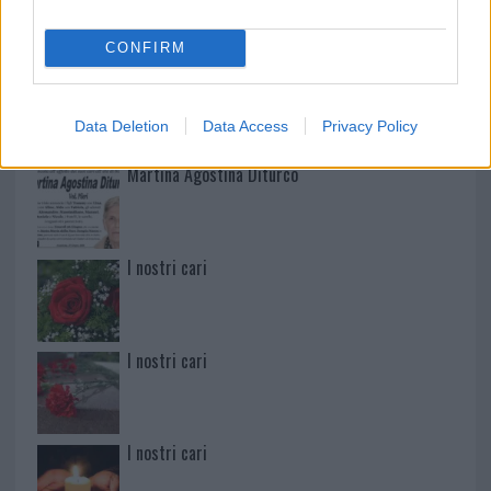
CONFIRM
Paolo Pinna
Data Deletion
Data Access
Privacy Policy
Martina Agostina Diturco
I nostri cari
I nostri cari
I nostri cari