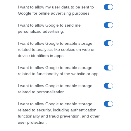
Monte Pino, la fine di un lungo dolore: storia e
I want to allow my user data to be sent to
rinascita della strada che segnò la Gallura
Google for online advertising purposes.
I want to allow Google to send me
Raid nelle campagne di Berchidda, rischio per
personalized advertising.
la rete elettrica
I want to allow Google to enable storage
related to analytics like cookies on web or
device identifiers in apps.
I want to allow Google to enable storage
related to functionality of the website or app.
I want to allow Google to enable storage
related to personalization.
I want to allow Google to enable storage
NECROLOGIE
related to security, including authentication
functionality and fraud prevention, and other
user protection.
Mario Malu