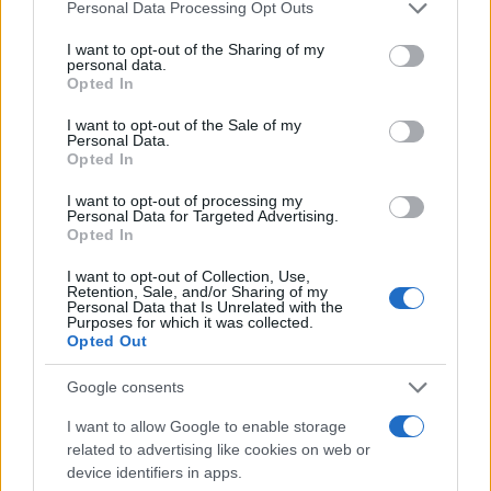
Please note that this website/app uses one or more Google
Personal Data Processing Opt Outs
services and may gather and store information including but
Le previsioni meteo per il weekend a Olbia e in
not limited to your visit or usage behaviour. You may click to
I want to opt-out of the Sharing of my
Gallura
personal data.
grant or deny consent to Google and its third-party tags to
Opted In
use your data for below specified purposes in below Google
consent section.
I want to opt-out of the Sale of my
Michelle Hunziker in Gallura, bella anche dal
Personal Data.
vivo: un amico vip svela come fa
Opted In
I want to opt-out of processing my
Personal Data for Targeted Advertising.
Calangianus, dopo le polemiche il centro
Opted In
accoglienza minori chiude
I want to opt-out of Collection, Use,
Retention, Sale, and/or Sharing of my
Personal Data that Is Unrelated with the
Olbia, divieto di sosta contro spaccio e degrado:
Purposes for which it was collected.
esplode la protesta
Opted Out
Google consents
Pausa caffè impeccabile: come scegliere la
I want to allow Google to enable storage
soluzione ideale per la casa e l’ufficio
related to advertising like cookies on web or
device identifiers in apps.