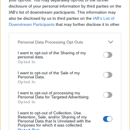
your opt-out. You may separately opt-out of the further
disclosure of your personal information by third parties on the
IAB’s list of downstream participants. This information may
also be disclosed by us to third parties on the
IAB’s List of
Downstream Participants
that may further disclose it to other
third parties.
Please note that this website/app uses one or more Google
Personal Data Processing Opt Outs
services and may gather and store information including but
not limited to your visit or usage behaviour. You may click to
I want to opt-out of the Sharing of my
personal data.
NECROLOGIE
grant or deny consent to Google and its third-party tags to
Opted In
use your data for below specified purposes in below Google
consent section.
I want to opt-out of the Sale of my
Mario Malu
Personal Data.
Opted In
I want to opt-out of processing my
Personal Data for Targeted Advertising.
Paolo Pinna
Opted In
I want to opt-out of Collection, Use,
Retention, Sale, and/or Sharing of my
Personal Data that Is Unrelated with the
Martina Agostina Diturco
Purposes for which it was collected.