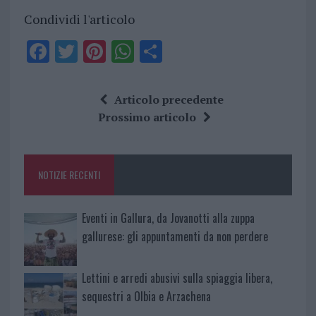
Condividi l'articolo
F
T
Pi
W
S
a
w
n
h
h
ce
it
te
at
a
Articolo precedente
b
te
re
s
re
Prossimo articolo
o
r
st
A
o
p
NOTIZIE RECENTI
k
p
Eventi in Gallura, da Jovanotti alla zuppa
gallurese: gli appuntamenti da non perdere
Lettini e arredi abusivi sulla spiaggia libera,
sequestri a Olbia e Arzachena