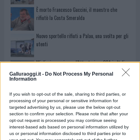
È morto Francesco Guccini, il maestro che
rifiutò la Costa Smeralda
Nuovo sportello rifiuti a Palau, una svolta per gli
utenti
Migliori agenzie per l’Attestazione SOA in Italia:
lista delle 4 realtà più efficienti nella g…
Galluraoggi.it -
Do Not Process My Personal
Information
“Sul filo del discorso”: sold out ad Olbia per il
If you wish to opt-out of the sale, sharing to third parties, or
reading su Atzeni
processing of your personal or sensitive information for
targeted advertising by us, please use the below opt-out
section to confirm your selection. Please note that after your
La Maddalena, festa per i 30 anni del Diving
opt-out request is processed you may continue seeing
center di Tegge
interest-based ads based on personal information utilized by
us or personal information disclosed to third parties prior to