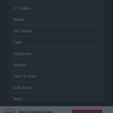
S. T. Gallura
Budoni
San Teodoro
Palau
Calangianus
Buddusò
Loiri P. S. Paolo
Golfo Aranci
Monti
Telti
App di Gallura Oggi