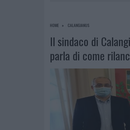
6 AGOSTO 2026
|
GALLURA, FINTI CLIENTI SVUOTA
7 AGOSTO 2026
|
MIGLIORI CLINICHE DI ESTETICA 
PER I TRATTAMENTI LASER NON INVASIVI
HOME
CALANGIANUS
6 AGOSTO 2026
|
INCENDI, A SAN PASQUALE ARRIV
Il sindaco di Calangi
6 AGOSTO 2026
|
ANDREA MURA CONQUISTA PALAU
parla di come rilanci