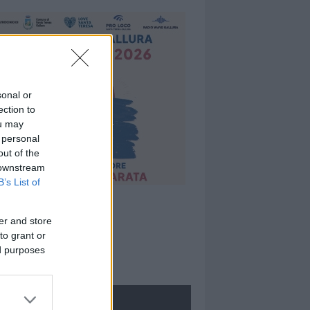
sonal or
ection to
ou may
 personal
out of the
 downstream
B’s List of
er and store
to grant or
ed purposes
ROLOGIE