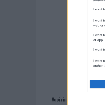
I want 
I want t
web or d
I want t
or app.
I want t
I want t
authenti
Vuoi rimanere sempre agg