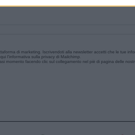
ggi e ricevi le nostre email periodiche contenenti le ultime notizie pubbli
aforma di marketing. Iscrivendoti alla newsletter accetti che le tue info
qui l'informativa sulla privacy di Mailchimp
.
siasi momento facendo clic sul collegamento nel piè di pagina delle nostr