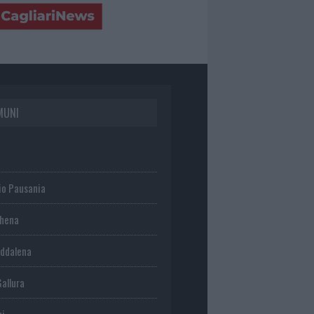
MUNI
io Pausania
chena
ddalena
Gallura