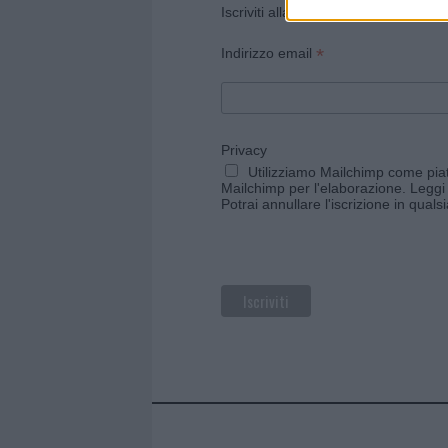
Iscriviti alla newsletter di Gallura O
*
Indirizzo email
Privacy
Utilizziamo Mailchimp come piatt
Mailchimp per l'elaborazione.
Leggi 
Potrai annullare l'iscrizione in qual