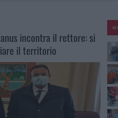
NO LE SUITE: FURTO DA 50MILA NEL RESORT
MEDICALE AVANZATA IN EUROPA: CLASSIFICA DEI 5 CENTRI DI RIFERIMENTO
NOT
A IL CAMPO BASE: L’INAUGURAZIONE
anus incontra il rettore: si
: GRANDE PARTECIPAZIONE PER IL SUO RACCONTO
are il territorio