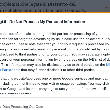
 problematiche legate al
Distretto del
ili collaborazioni per rilanciare il comparto
ità sono nate
concrete possibilità
e la
i studenti che risiedono nel territorio.
i.it -
Do Not Process My Personal Information
to opt-out of the sale, sharing to third parties, or processing of your per
azionali?
formation for targeted advertising by us, please use the below opt-out s
r selection. Please note that after your opt-out request is processed y
eing interest-based ads based on personal information utilized by us or
 mese
cliccando
qui
disclosed to third parties prior to your opt-out. You may separately opt-
losure of your personal information by third parties on the IAB’s list of
. This information may also be disclosed by us to third parties on the
IA
Participants
that may further disclose it to other third parties.
do nella sezione
Login
dal menù del sito o
 that this website/app uses one or more Google services and may gath
including but not limited to your visit or usage behaviour. You may click 
 to Google and its third-party tags to use your data for below specifi
ogle consent section.
Giuseppe Pulina
l Data Processing Opt Outs
NEC