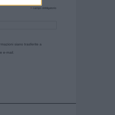
cate sul sito web!
*
campo obbligatorio
rmazioni siano trasferite a
e e-mail.