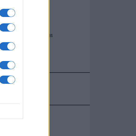
I nostri cari
Giovannimaria Cabras