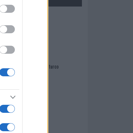
Mario Malu
Paolo Pinna
Martina Agostina Diturco
I nostri cari
I nostri cari