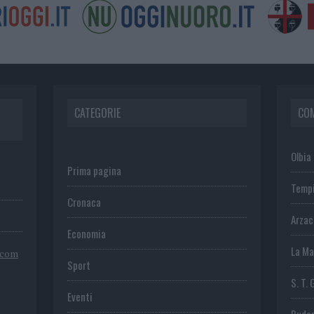
CATEGORIE
CO
Olbia
Prima pagina
Temp
Cronaca
Arza
Economia
La Ma
.com
Sport
S. T. 
Eventi