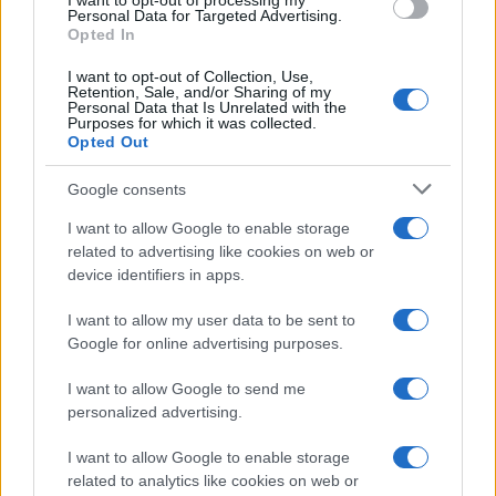
I want to opt-out of processing my
Su WhatsApp al numero +39
Personal Data for Targeted Advertising.
Opted In
345 356 7512
I want to opt-out of Collection, Use,
Retention, Sale, and/or Sharing of my
Personal Data that Is Unrelated with the
Purposes for which it was collected.
Opted Out
Ricevi le nostre ultime news
Google consents
da
Google News
I want to allow Google to enable storage
related to advertising like cookies on web or
device identifiers in apps.
Condividi l'articolo
I want to allow my user data to be sent to
Google for online advertising purposes.
F
T
Pi
W
S
a
w
n
h
h
I want to allow Google to send me
personalized advertising.
ce
it
te
at
a
Articolo precedente
b
te
re
s
re
I want to allow Google to enable storage
Prossimo articolo
related to analytics like cookies on web or