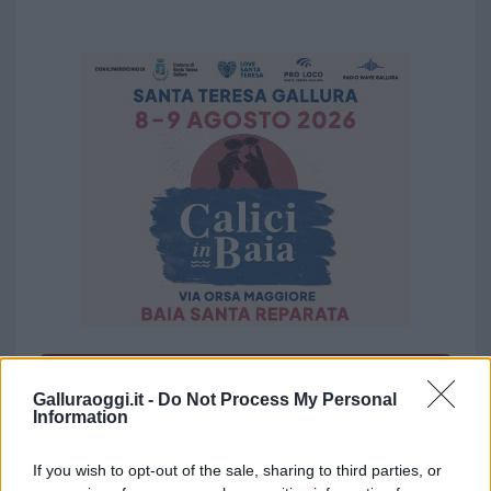
Vuoi rimuovere le pubblicità nazionali?
Galluraoggi.it -
Do Not Process My Personal
Information
Puoi abbonarti a
soli € 1,10 al mese
cliccando
qui
If you wish to opt-out of the sale, sharing to third parties, or