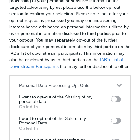
processing of your personal or sensitive information for
targeted advertising by us, please use the below opt-out
Sei già abbonato?
section to confirm your selection. Please note that after your
opt-out request is processed you may continue seeing
Puoi effettuare l'accesso andando nella
interest-based ads based on personal information utilized by
us or personal information disclosed to third parties prior to
sezione
Login
dal menù del sito o
your opt-out. You may separately opt-out of the further
cliccando
qui
disclosure of your personal information by third parties on the
IAB’s list of downstream participants. This information may
also be disclosed by us to third parties on the
IAB’s List of
TEMI:
Musica Olbia
Sebastian Cabras Bes
Downstream Participants
that may further disclose it to other
third parties.
Notizie in tempo reale?
Please note that this website/app uses one or more Google
Personal Data Processing Opt Outs
Entra nel canale telegram di
services and may gather and store information including but
GalluraOggi.it
not limited to your visit or usage behaviour. You may click to
I want to opt-out of the Sharing of my
personal data.
grant or deny consent to Google and its third-party tags to
Opted In
use your data for below specified purposes in below Google
consent section.
I want to opt-out of the Sale of my
Personal Data.
Inviaci le tue segnalazioni,
Opted In
i tuoi video e le tue foto