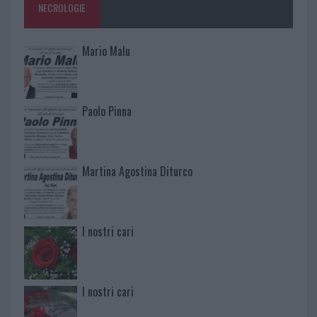
NECROLOGIE
Mario Malu
Paolo Pinna
Martina Agostina Diturco
I nostri cari
I nostri cari