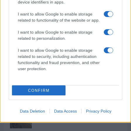
o
r
st
A
device identifiers in apps.
o
p
I want to allow Google to enable storage
NOTIZIE RECENTI
k
p
related to functionality of the website or app.
I want to allow Google to enable storage
Le previsioni meteo per il weekend a Olbia e in
related to personalization.
Gallura
I want to allow Google to enable storage
related to security, including authentication
Michelle Hunziker in Gallura, bella anche dal
functionality and fraud prevention, and other
vivo: un amico vip svela come fa
user protection.
Calangianus, dopo le polemiche il centro
accoglienza minori chiude
CONFIRM
Olbia, divieto di sosta contro spaccio e degrado:
Data Deletion
Data Access
Privacy Policy
esplode la protesta