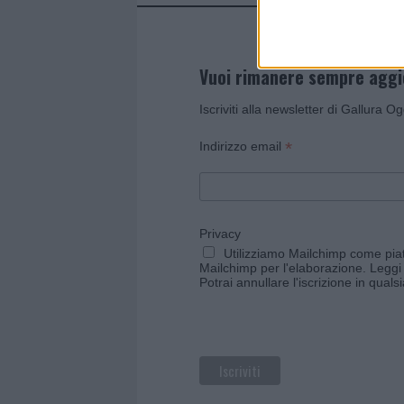
Vuoi rimanere sempre agg
Iscriviti alla newsletter di Gallura O
*
Indirizzo email
Privacy
Utilizziamo Mailchimp come piatt
Mailchimp per l'elaborazione.
Leggi 
Potrai annullare l'iscrizione in qual