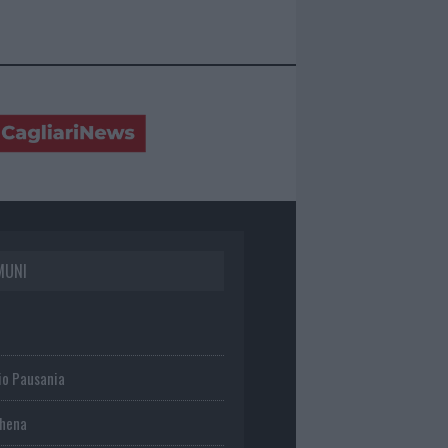
MUNI
io Pausania
chena