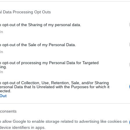
 mese
cliccando
qui
l Data Processing Opt Outs
o opt-out of the Sharing of my personal data.
In
do nella sezione
Login
dal menù del sito o
o opt-out of the Sale of my Personal Data.
In
to opt-out of processing my Personal Data for Targeted
 Sole
ing.
In
lazioni, i tuoi video e le tue foto
o opt-out of Collection, Use, Retention, Sale, and/or Sharing
ro +39 345 356 7512
ersonal Data that Is Unrelated with the Purposes for which it
lected.
Out
consents
eale?
gram di GalluraOggi.it
o allow Google to enable storage related to advertising like cookies on
evice identifiers in apps.