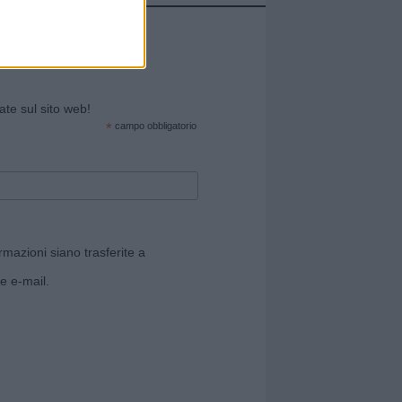
cate sul sito web!
*
campo obbligatorio
rmazioni siano trasferite a
e e-mail.