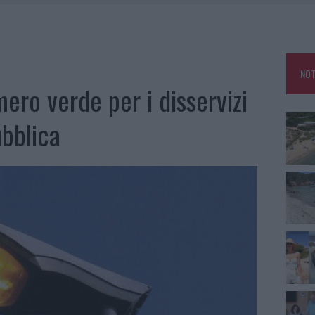
 BELLA ANCHE DAL VIVO: UN AMICO VIP SVELA COME FA
HE IL CENTRO ACCOGLIENZA MINORI CHIUDE
RO SPACCIO E DEGRADO: ESPLODE LA PROTESTA
NOT
IAMME A LA MADDALENA, INCENDIO A MONTI D’À RENA
ero verde per i disservizi
ubblica