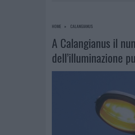
7 AGOSTO 2026
|
MICHELLE HUNZIKER IN GALLURA,
7 AGOSTO 2026
|
CALANGIANUS, DOPO LE POLEMIC
7 AGOSTO 2026
|
OLBIA, DIVIETO DI SOSTA CONT
HOME
CALANGIANUS
8 AGOSTO 2026
|
RISTORANTE DISTRUTTO DALLE F
A Calangianus il num
dell’illuminazione p