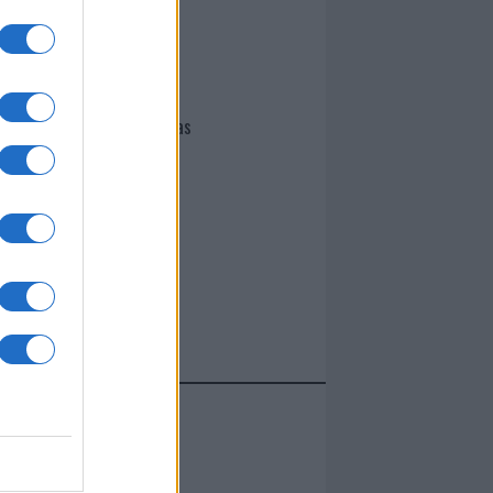
I nostri cari
Giovannimaria Cabras