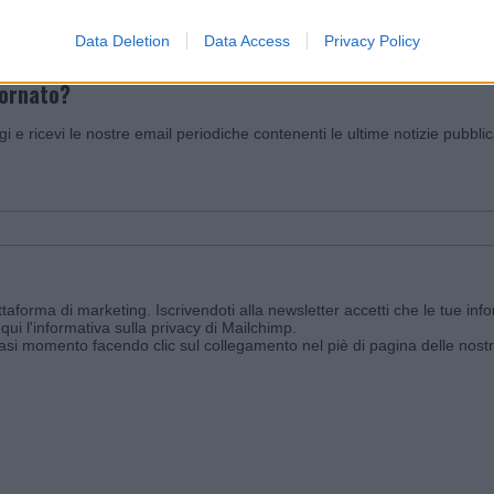
Data Deletion
Data Access
Privacy Policy
iornato?
ggi e ricevi le nostre email periodiche contenenti le ultime notizie pubbli
aforma di marketing. Iscrivendoti alla newsletter accetti che le tue info
qui l'informativa sulla privacy di Mailchimp
.
siasi momento facendo clic sul collegamento nel piè di pagina delle nostr