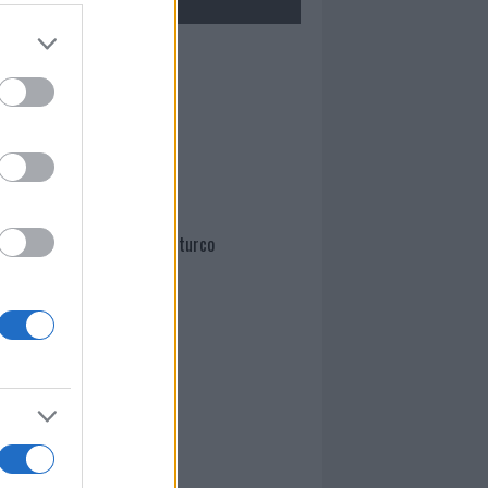
Mario Malu
Paolo Pinna
Martina Agostina Diturco
I nostri cari
I nostri cari