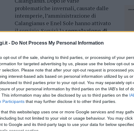
Calangianus. Dopo le varie
problematiche invernali, causate dalle
intemperie, l’amministrazione di
Calangianus e Enel Sole hanno attivato
il servizio. Servirà la
segnalazione di
eventuali lampade non funzionanti,
i.it -
Do Not Process My Personal Information
. In questo modo si avrà l’intervento della ditta
orni.
to opt-out of the sale, sharing to third parties, or processing of your per
formation for targeted advertising by us, please use the below opt-out s
o di disservizio,
sarà
l’800901050
. Basterà
r selection. Please note that after your opt-out request is processed y
co interessati dal malfunzionamento per attivare
eing interest-based ads based on personal information utilized by us or
ione.
Il numero verde sarà attivo 24 ore su 24
,
disclosed to third parties prior to your opt-out. You may separately opt-
losure of your personal information by third parties on the IAB’s list of
. This information may also be disclosed by us to third parties on the
IA
Participants
that may further disclose it to other third parties.
 that this website/app uses one or more Google services and may gath
including but not limited to your visit or usage behaviour. You may click 
azionali?
 to Google and its third-party tags to use your data for below specifi
ogle consent section.
NEC