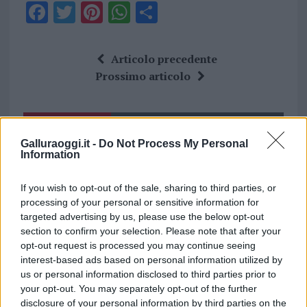
F
T
Pi
W
S
a
w
n
h
h
ce
it
te
at
a
Articolo precedente
b
te
re
s
re
Prossimo articolo
o
r
st
A
o
p
NOTIZIE RECENTI
k
p
Galluraoggi.it -
Do Not Process My Personal
Information
Incendi, a San Pasquale arriva il Campo Base:
If you wish to opt-out of the sale, sharing to third parties, or
l’inaugurazione
processing of your personal or sensitive information for
targeted advertising by us, please use the below opt-out
Andrea Mura conquista Palau: grande
section to confirm your selection. Please note that after your
opt-out request is processed you may continue seeing
partecipazione per il suo racconto
interest-based ads based on personal information utilized by
us or personal information disclosed to third parties prior to
Calangianus, allarme sul centro accoglienza
your opt-out. You may separately opt-out of the further
disclosure of your personal information by third parties on the