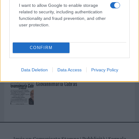
I nostri cari
I want to allow Google to enable storage
related to security, including authentication
functionality and fraud prevention, and other
user protection.
I nostri cari
CONFIRM
I nostri cari
Data Deletion
Data Access
Privacy Policy
Giovannimaria Cabras
Invia un Comunicato Stampa
|
Pubblicità
|
Segnala