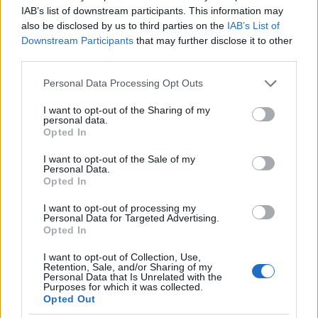
minori, Albieri: “Episodi gravissimi”
IAB’s list of downstream participants. This information may
also be disclosed by us to third parties on the
IAB’s List of
Gallura, finti clienti svuotano le suite: furto da
Downstream Participants
that may further disclose it to other
third parties.
50mila nel resort
Please note that this website/app uses one or more Google
Personal Data Processing Opt Outs
services and may gather and store information including but
Meteo Olbia 7 agosto, sole e caldo tornano
not limited to your visit or usage behaviour. You may click to
I want to opt-out of the Sharing of my
protagonisti
personal data.
grant or deny consent to Google and its third-party tags to
Opted In
use your data for below specified purposes in below Google
consent section.
I want to opt-out of the Sale of my
Test tunnel Olbia: rampe chiuse ancora fino a
Personal Data.
fine agosto
Opted In
I want to opt-out of processing my
Personal Data for Targeted Advertising.
Aggius conquista la classifica delle mete più
Opted In
amate dell’estate 2026
I want to opt-out of Collection, Use,
Retention, Sale, and/or Sharing of my
Personal Data that Is Unrelated with the
Purposes for which it was collected.
Opted Out