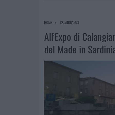
PERDERE
6 AGOSTO 2026
|
LETTINI E ARREDI ABUSIVI SULLA
6 AGOSTO 2026
|
ALLARME TRUFFE A BERCHIDDA, 
HOME
CALANGIANUS
6 AGOSTO 2026
|
NOTRE-DAME DE PARIS CONQUIST
All’Expo di Calangia
6 AGOSTO 2026
|
STRADA SASSARI-OLBIA, INCIDEN
del Made in Sardini