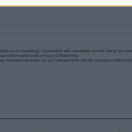
ggi e ricevi le nostre email periodiche contenenti le ultime notizie pubbli
aforma di marketing. Iscrivendoti alla newsletter accetti che le tue info
qui l'informativa sulla privacy di Mailchimp
.
siasi momento facendo clic sul collegamento nel piè di pagina delle nostr