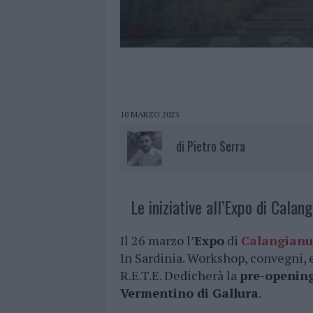
10 MARZO 2023
di
Pietro Serra
Le iniziative all’Expo di Calang
Il 26 marzo l’
Expo
di
Calangianu
In Sardinia. Workshop, convegni,
R.E.T.E. Dedicherà la
pre-openin
Vermentino di Gallura
.