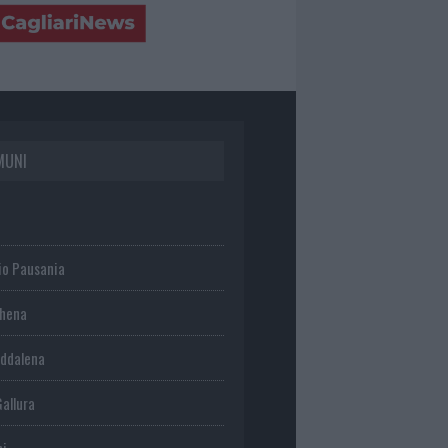
MUNI
io Pausania
chena
ddalena
Gallura