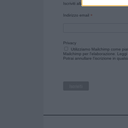
Iscriviti alla newsletter di Gallura O
*
Indirizzo email
Privacy
Utilizziamo Mailchimp come piatt
Mailchimp per l'elaborazione.
Leggi 
Potrai annullare l'iscrizione in qual