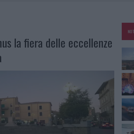
 SPIAGGIA LIBERA, SEQUESTRI A OLBIA E ARZACHENA
FALSI INCARICATI BUSSANO ALLE PORTE
NOT
A OLBIA, LA PRIMA AL MOLO BRIN È UN SUCCESSO
nus la fiera delle eccellenze
TE ALL’ALBA: FERITO IL CONDUCENTE
a