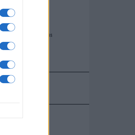
I nostri cari
Giovannimaria Cabras