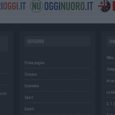
CATEGORIE
CO
Olbia
Prima pagina
Temp
Cronaca
Arza
Economia
La Ma
.com
Sport
S. T. 
Eventi