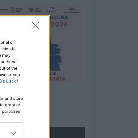
sonal or
ection to
ou may
 personal
out of the
 downstream
B’s List of
er and store
to grant or
ed purposes
ROLOGIE