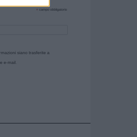
cate sul sito web!
*
campo obbligatorio
rmazioni siano trasferite a
e e-mail.