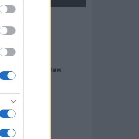
Mario Malu
Paolo Pinna
Martina Agostina Diturco
I nostri cari
I nostri cari