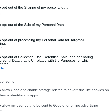
ibilità di
degustare prodotti tipici
di
ende produttrici, comprese le realtà che
o opt-out of the Sharing of my personal data.
di sughero
e altro, uno spazio sarà destinato
In
del paese, sempre in prima linea nel supporto
o opt-out of the Sale of my Personal Data.
In
azionali?
to opt-out of processing my Personal Data for Targeted
ing.
In
 mese
cliccando
qui
o opt-out of Collection, Use, Retention, Sale, and/or Sharing
ersonal Data that Is Unrelated with the Purposes for which it
lected.
Out
do nella sezione
Login
dal menù del sito o
consents
o allow Google to enable storage related to advertising like cookies on
evice identifiers in apps.
langianus
o allow my user data to be sent to Google for online advertising
s.