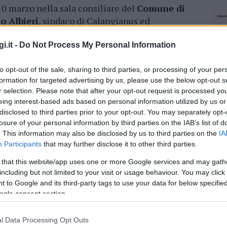
10 marzo nella sala consiliare del
Comune di
o Albieri
, sindaco di Calangianus ed
Requadro, in qualità di
responsabile
alle
i.it -
Do Not Process My Personal Information
onsiliare del comune il convegno di
apertura
to opt-out of the sale, sharing to third parties, or processing of your per
po ospiterà la giornata delle cantine, una
pre-
formation for targeted advertising by us, please use the below opt-out s
r selection. Please note that after your opt-out request is processed y
l settore ed interessati in una misura limitata
eing interest-based ads based on personal information utilized by us or
bile vivere un
percorso di degustazione
di
disclosed to third parties prior to your opt-out. You may separately opt-
 da food dedicato sempre prodotto localmente.
losure of your personal information by third parties on the IAB’s list of
. This information may also be disclosed by us to third parties on the
IA
le porte alle ore
9
, tra le attività più
Participants
that may further disclose it to other third parties.
kshop gestiti da professionisti di vari settori
 that this website/app uses one or more Google services and may gath
di di lavorazione di pasta fresca
, distillati,
including but not limited to your visit or usage behaviour. You may click 
nomia, la partecipazione alle lezioni è riservata
 to Google and its third-party tags to use your data for below specifi
prenotazioni sarà sufficiente chiamare il
ogle consent section.
l Data Processing Opt Outs
NEC