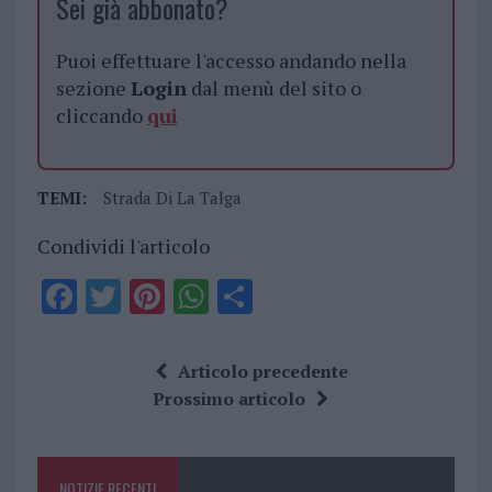
Sei già abbonato?
Puoi effettuare l'accesso andando nella
sezione
Login
dal menù del sito o
cliccando
qui
TEMI:
Strada Di La Talga
Condividi l'articolo
F
T
Pi
W
S
a
w
n
h
h
ce
it
te
at
a
Articolo precedente
b
te
re
s
re
Prossimo articolo
o
r
st
A
o
p
NOTIZIE RECENTI