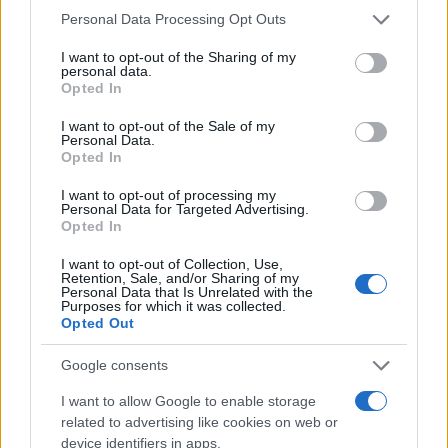
Mario Malu
Please note that this website/app uses one or more Google
Personal Data Processing Opt Outs
services and may gather and store information including but
not limited to your visit or usage behaviour. You may click to
I want to opt-out of the Sharing of my
personal data.
grant or deny consent to Google and its third-party tags to
Opted In
Paolo Pinna
use your data for below specified purposes in below Google
consent section.
I want to opt-out of the Sale of my
Personal Data.
Opted In
Martina Agostina Diturco
I want to opt-out of processing my
Personal Data for Targeted Advertising.
Opted In
I want to opt-out of Collection, Use,
I nostri cari
Retention, Sale, and/or Sharing of my
Personal Data that Is Unrelated with the
Purposes for which it was collected.
Opted Out
I nostri cari
Google consents
I want to allow Google to enable storage
related to advertising like cookies on web or
I nostri cari
device identifiers in apps.