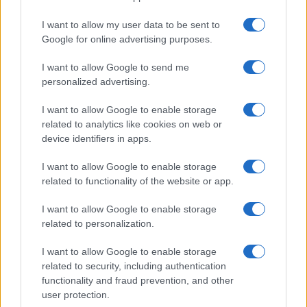
I want to allow my user data to be sent to
Google for online advertising purposes.
Giovannimaria Cabras
I want to allow Google to send me
personalized advertising.
I want to allow Google to enable storage
related to analytics like cookies on web or
device identifiers in apps.
I want to allow Google to enable storage
Invia un Comunicato Stampa
|
Pubblicità
|
Segnala
related to functionality of the website or app.
I want to allow Google to enable storage
related to personalization.
I want to allow Google to enable storage
Vuoi rimanere sempre aggiornato?
related to security, including authentication
functionality and fraud prevention, and other
Iscriviti alla newsletter di Gallura Oggi e ricevi le nostre
user protection.
email periodiche contenenti le ultime notizie pubblicate