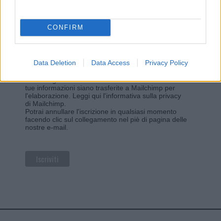
sul sito web!
*
campo obbligatorio
*
Indirizzo email
CONFIRM
Privacy
Data Deletion
Data Access
Privacy Policy
Utilizziamo Mailchimp come piattaforma di
marketing. Iscrivendoti alla newsletter accetti che le
tue informazioni siano trasferite a Mailchimp per
l'elaborazione.
Leggi qui l'informativa sulla privacy
di Mailchimp
.
Potrai annullare l'iscrizione in qualsiasi momento
facendo clic sul collegamento nel piè di pagina delle
nostre e-mail.