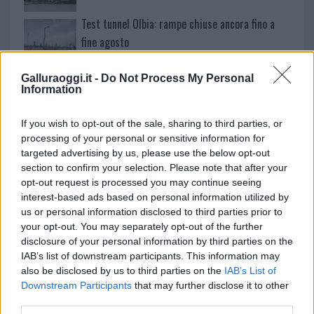
Test tunnel Olbia: rampe chiuse ancora fino a
fine agosto
Galluraoggi.it -
Do Not Process My Personal
Aggius conquista la classifica delle mete più
Information
amate dell’estate 2026
If you wish to opt-out of the sale, sharing to third parties, or
processing of your personal or sensitive information for
targeted advertising by us, please use the below opt-out
section to confirm your selection. Please note that after your
opt-out request is processed you may continue seeing
interest-based ads based on personal information utilized by
us or personal information disclosed to third parties prior to
your opt-out. You may separately opt-out of the further
disclosure of your personal information by third parties on the
IAB’s list of downstream participants. This information may
also be disclosed by us to third parties on the
IAB’s List of
NECROLOGIE
Downstream Participants
that may further disclose it to other
third parties.