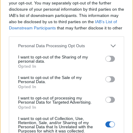
your opt-out. You may separately opt-out of the further
disclosure of your personal information by third parties on the
IAB’s list of downstream participants. This information may
also be disclosed by us to third parties on the
IAB’s List of
Downstream Participants
that may further disclose it to other
third parties.
Please note that this website/app uses one or more Google
Personal Data Processing Opt Outs
services and may gather and store information including but
not limited to your visit or usage behaviour. You may click to
I want to opt-out of the Sharing of my
personal data.
grant or deny consent to Google and its third-party tags to
NECROLOGIE
Opted In
use your data for below specified purposes in below Google
consent section.
I want to opt-out of the Sale of my
Personal Data.
Mario Malu
Opted In
I want to opt-out of processing my
Personal Data for Targeted Advertising.
Opted In
Paolo Pinna
I want to opt-out of Collection, Use,
Retention, Sale, and/or Sharing of my
Personal Data that Is Unrelated with the
Purposes for which it was collected.