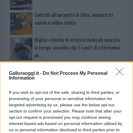
Controlli all’aeroporto di Olbia, sequestrati
caviale e sabbia rubata
Migliori cliniche di estetica medicale avanzata
in Europa: classifica dei 5 centri di riferimento
pe…
Incendi, a San Pasquale arriva il Campo Base:
l’inaugurazione
Galluraoggi.it -
Do Not Process My Personal
Information
Andrea Mura conquista Palau: grande
If you wish to opt-out of the sale, sharing to third parties, or
partecipazione per il suo racconto
processing of your personal or sensitive information for
targeted advertising by us, please use the below opt-out
section to confirm your selection. Please note that after your
Calangianus, allarme sul centro accoglienza
opt-out request is processed you may continue seeing
minori, Albieri: “Episodi gravissimi”
interest-based ads based on personal information utilized by
us or personal information disclosed to third parties prior to