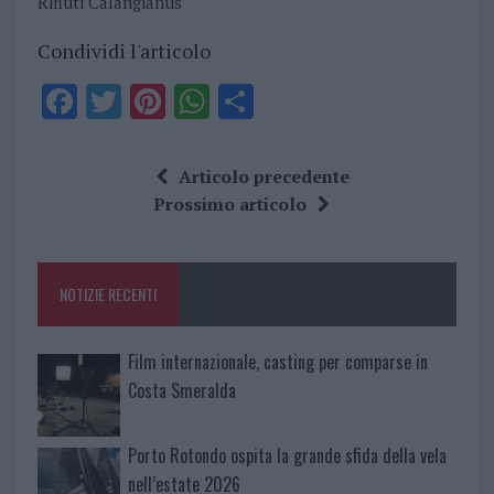
Rifiuti Calangianus
Condividi l'articolo
F
T
Pi
W
S
a
w
n
h
h
ce
it
te
at
a
Articolo precedente
b
te
re
s
re
Prossimo articolo
o
r
st
A
o
p
NOTIZIE RECENTI
k
p
Film internazionale, casting per comparse in
Costa Smeralda
Porto Rotondo ospita la grande sfida della vela
nell’estate 2026