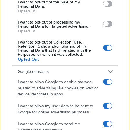
consent section.
I want to opt-out of the Sale of my
F
T
Pi
W
S
Personal Data.
Opted In
a
w
n
h
h
I want to opt-out of processing my
ce
it
te
at
a
Personal Data for Targeted Advertising.
Articolo precedente
Opted In
b
te
re
s
re
Prossimo articolo
I want to opt-out of Collection, Use,
o
r
st
A
Retention, Sale, and/or Sharing of my
Personal Data that Is Unrelated with the
o
p
Purposes for which it was collected.
Opted Out
NOTIZIE RECENTI
k
p
Google consents
Incidente sulla strada provinciale ad Arzachena,
I want to allow Google to enable storage
un ferito
related to advertising like cookies on web or
device identifiers in apps.
Sangue, musica e solidarietà con Avis Olbia al
I want to allow my user data to be sent to
Delta Center
Google for online advertising purposes.
I want to allow Google to send me
Meteo Olbia 9 agosto, temperature in calo
personalized advertising.