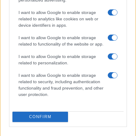
I want to allow Google to enable storage
related to analytics like cookies on web or
Salmo finisce in ospedale a Catania, ma il tour
device identifiers in apps.
va avanti: “Sicilia, ci sono”
I want to allow Google to enable storage
related to functionality of the website or app.
Jovanotti, Gabry Ponte e Alfa: Olbia ombelico del
mondo per una notte
I want to allow Google to enable storage
related to personalization.
Giorgia Meloni a La Maddalena, la vicesindaco:
I want to allow Google to enable storage
“Orgoglio e discrezione per visita privata̶…
related to security, including authentication
functionality and fraud prevention, and other
user protection.
Incendio nella notte a Olbia, a fuoco due furgoni
CONFIRM