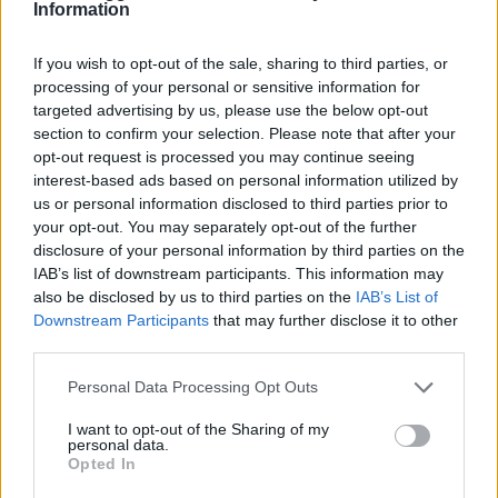
Information
Su WhatsApp al numero +39
345 356 7512
If you wish to opt-out of the sale, sharing to third parties, or
processing of your personal or sensitive information for
targeted advertising by us, please use the below opt-out
section to confirm your selection. Please note that after your
Notizie in tempo reale?
opt-out request is processed you may continue seeing
Entra nel canale telegram di
interest-based ads based on personal information utilized by
us or personal information disclosed to third parties prior to
GalluraOggi.it
your opt-out. You may separately opt-out of the further
disclosure of your personal information by third parties on the
IAB’s list of downstream participants. This information may
also be disclosed by us to third parties on the
IAB’s List of
Downstream Participants
that may further disclose it to other
Ricevi le nostre ultime news
third parties.
Please note that this website/app uses one or more Google
Personal Data Processing Opt Outs
da
Google News
services and may gather and store information including but
not limited to your visit or usage behaviour. You may click to
I want to opt-out of the Sharing of my
personal data.
grant or deny consent to Google and its third-party tags to
Opted In
use your data for below specified purposes in below Google
Condividi l'articolo