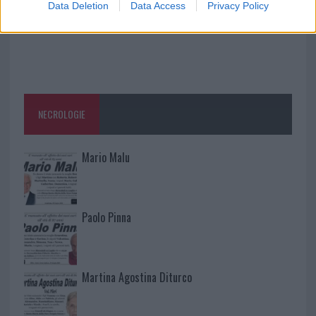
Data Deletion
Data Access
Privacy Policy
NECROLOGIE
Mario Malu
Paolo Pinna
Martina Agostina Diturco