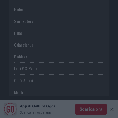
Budoni
San Teodoro
Palau
Calangianus
Buddusò
Loiri P. S. Paolo
Golfo Aranci
Monti
Telti
App di Gallura Oggi
×
Scarica ora
Scarica la nostra app
S. Antonio di G.