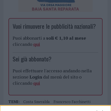
Vuoi rimuovere le pubblicità nazionali?
Puoi abbonarti a
soli € 1,10 al mese
cliccando
qui
Sei già abbonato?
Puoi effettuare l'accesso andando nella
sezione
Login
dal menù del sito o
cliccando
qui
TEMI:
Costa Smeralda
Francesco Facchinetti