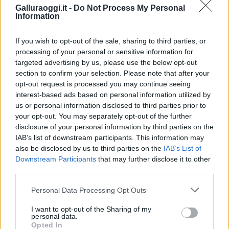
Notizie in tempo reale?
Galluraoggi.it -
Do Not Process My Personal
Information
Entra nel canale telegram di
GalluraOggi.it
If you wish to opt-out of the sale, sharing to third parties, or
processing of your personal or sensitive information for
targeted advertising by us, please use the below opt-out
section to confirm your selection. Please note that after your
Inviaci le tue segnalazioni,
opt-out request is processed you may continue seeing
i tuoi video e le tue foto
interest-based ads based on personal information utilized by
us or personal information disclosed to third parties prior to
Su WhatsApp al numero +39
your opt-out. You may separately opt-out of the further
345 356 7512
disclosure of your personal information by third parties on the
IAB’s list of downstream participants. This information may
also be disclosed by us to third parties on the
IAB’s List of
Downstream Participants
that may further disclose it to other
third parties.
Ricevi le nostre ultime news
Please note that this website/app uses one or more Google
Personal Data Processing Opt Outs
services and may gather and store information including but
da
Google News
not limited to your visit or usage behaviour. You may click to
I want to opt-out of the Sharing of my
personal data.
grant or deny consent to Google and its third-party tags to
Opted In