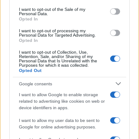
use your data for below specified purposes in below Google
consent section.
Condividi l'articolo
I want to opt-out of the Sale of my
Personal Data.
Opted In
F
T
Pi
W
S
a
w
n
h
h
I want to opt-out of processing my
Personal Data for Targeted Advertising.
ce
it
te
at
a
Opted In
Articolo precedente
b
te
re
s
re
I want to opt-out of Collection, Use,
Prossimo articolo
Retention, Sale, and/or Sharing of my
o
r
st
A
Personal Data that Is Unrelated with the
Purposes for which it was collected.
o
p
Opted Out
NOTIZIE RECENTI
k
p
Google consents
I want to allow Google to enable storage
Incendio nella notte a Olbia, a fuoco due furgoni
related to advertising like cookies on web or
device identifiers in apps.
I want to allow my user data to be sent to
A fuoco un deposito con bombole, intervento dei
Google for online advertising purposes.
vigili del fuoco a Rudalza