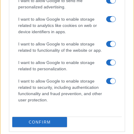
I want to allow Google to send me
personalized advertising.
Ristorante distrutto dalle fiamme a La
Maddalena, incendio a Monti d’à rena
I want to allow Google to enable storage
related to analytics like cookies on web or
device identifiers in apps.
Le previsioni meteo per il weekend a Olbia e in
Gallura
I want to allow Google to enable storage
related to functionality of the website or app.
Michelle Hunziker in Gallura, bella anche dal
I want to allow Google to enable storage
vivo: un amico vip svela come fa
related to personalization.
I want to allow Google to enable storage
Calangianus, dopo le polemiche il centro
related to security, including authentication
accoglienza minori chiude
functionality and fraud prevention, and other
user protection.
Olbia, divieto di sosta contro spaccio e degrado:
esplode la protesta
CONFIRM