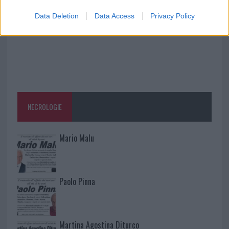
Data Deletion
Data Access
Privacy Policy
NECROLOGIE
Mario Malu
Paolo Pinna
Martina Agostina Diturco