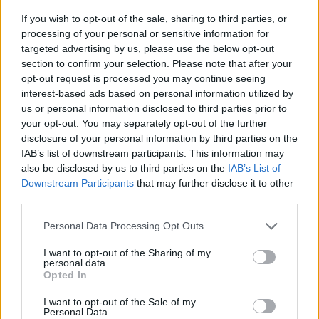
Puoi abbonarti a
soli € 1,10 al mese
If you wish to opt-out of the sale, sharing to third parties, or
cliccando
qui
processing of your personal or sensitive information for
targeted advertising by us, please use the below opt-out
section to confirm your selection. Please note that after your
Sei già abbonato?
opt-out request is processed you may continue seeing
interest-based ads based on personal information utilized by
Puoi effettuare l'accesso andando nella
us or personal information disclosed to third parties prior to
sezione
Login
dal menù del sito o
your opt-out. You may separately opt-out of the further
disclosure of your personal information by third parties on the
cliccando
qui
IAB’s list of downstream participants. This information may
also be disclosed by us to third parties on the
IAB’s List of
Downstream Participants
that may further disclose it to other
TEMI:
Mare Porto Cervo
Marina Di Porto Cervo
third parties.
Seabin Porto Cervo
Please note that this website/app uses one or more Google
Personal Data Processing Opt Outs
services and may gather and store information including but
Notizie in tempo reale?
not limited to your visit or usage behaviour. You may click to
I want to opt-out of the Sharing of my
personal data.
Entra nel canale telegram di
grant or deny consent to Google and its third-party tags to
Opted In
GalluraOggi.it
use your data for below specified purposes in below Google
consent section.
I want to opt-out of the Sale of my
Personal Data.