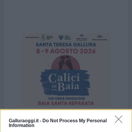
Galluraoggi.it -
Do Not Process My Personal
Vuoi rimuovere le pubblicità nazionali?
Information