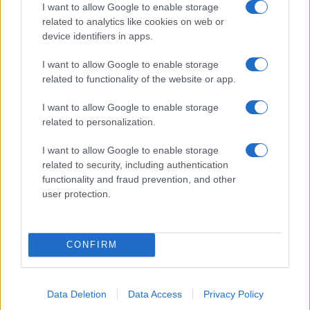
a
w
n
h
h
I want to allow Google to enable storage
ce
it
te
at
a
related to analytics like cookies on web or
Articolo precedente
device identifiers in apps.
b
te
re
s
re
Prossimo articolo
o
r
st
A
I want to allow Google to enable storage
related to functionality of the website or app.
o
p
NOTIZIE RECENTI
k
p
I want to allow Google to enable storage
related to personalization.
Le previsioni meteo per il weekend a Olbia e in
I want to allow Google to enable storage
Gallura
related to security, including authentication
functionality and fraud prevention, and other
user protection.
Michelle Hunziker in Gallura, bella anche dal
vivo: un amico vip svela come fa
CONFIRM
Calangianus, dopo le polemiche il centro
accoglienza minori chiude
Data Deletion
Data Access
Privacy Policy