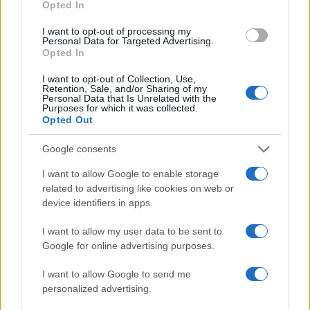
Opted In
I want to opt-out of processing my
Inviaci le tue segnalazioni,
Personal Data for Targeted Advertising.
i tuoi video e le tue foto
Opted In
Su WhatsApp al numero +39
I want to opt-out of Collection, Use,
345 356 7512
Retention, Sale, and/or Sharing of my
Personal Data that Is Unrelated with the
Purposes for which it was collected.
Opted Out
Google consents
Ricevi le nostre ultime news
I want to allow Google to enable storage
related to advertising like cookies on web or
device identifiers in apps.
da
Google News
I want to allow my user data to be sent to
Google for online advertising purposes.
Condividi l'articolo
I want to allow Google to send me
F
T
Pi
W
S
personalized advertising.