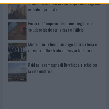
Olbia, divieto di sosta contro spaccio e degrado:
esplode la protesta
Pausa caffè impeccabile: come scegliere la
soluzione ideale per la casa e l’ufficio
Monte Pino, la fine di un lungo dolore: storia e
rinascita della strada che segnò la Gallura
Raid nelle campagne di Berchidda, rischio per
la rete elettrica